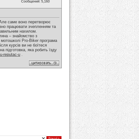
Сообщений: 5,160
 Але саме воно перетворює
лавно працювати зчепленням та
правильним нахилом.
тина – знайомство з
 мотошколі Pro-Biker програма
сля курсів ви не боїтеся
на підготовка, яка робить їзду
ou-reputac-u
.