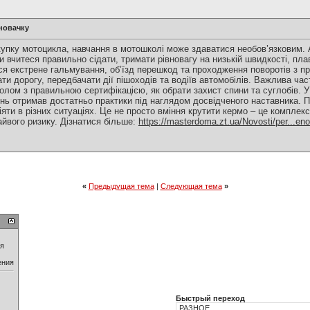
новачку
купку мотоцикла, навчання в мотошколі може здаватися необов’язковим.
Ви вчитеся правильно сідати, тримати рівновагу на низькій швидкості, п
я екстрене гальмування, об’їзд перешкод та проходження поворотів з 
ти дорогу, передбачати дії пішоходів та водіїв автомобілів. Важлива час
олом з правильною сертифікацією, як обрати захист спини та суглобів. У
нь отримав достатньо практики під наглядом досвідченого наставника. Пі
діяти в різних ситуаціях. Це не просто вміння крутити кермо – це комплекс
йвого ризику. Дізнатися більше:
https://masterdoma.zt.ua/Novosti/per...en
«
Предыдущая тема
|
Следующая тема
»
ия
ения
Быстрый переход