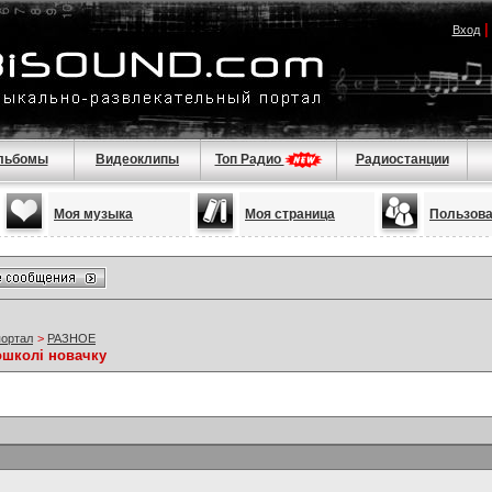
Вход
льбомы
Видеоклипы
Топ Радио
Радиостанции
Моя музыка
Моя страница
Пользов
портал
>
РАЗНОЕ
ошколі новачку