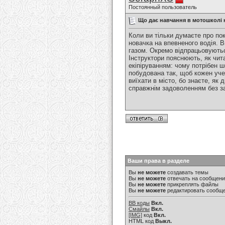
Постоянный пользователь
Що дає навчання в мотошколі 
Коли ви тільки думаєте про по
новачка на впевненого водія. 
газом. Окремо відпрацьовуютьс
Інструктори пояснюють, як чита
екіпіруванням: чому потрібен ш
побудована так, щоб кожен уче
виїхати в місто, бо знаєте, як 
справжнім задоволенням без за
Ваши права в разделе
Вы
не можете
создавать темы
Вы
не можете
отвечать на сообщен
Вы
не можете
прикреплять файлы
Вы
не можете
редактировать сообщ
BB коды
Вкл.
Смайлы
Вкл.
[IMG]
код
Вкл.
HTML код
Выкл.