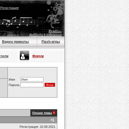
|
Регистрация
Помощь
Добавить в избранное
Видео приколы
Flash-игры
атели
Форум
Имя
Пароль
Опции темы
#
1
Регистрация: 10.08.2021