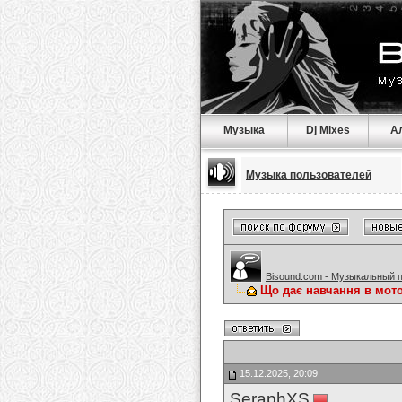
Музыка
Dj Mixes
А
Музыка пользователей
Bisound.com - Музыкальный 
Що дає навчання в мот
15.12.2025, 20:09
SeraphXS