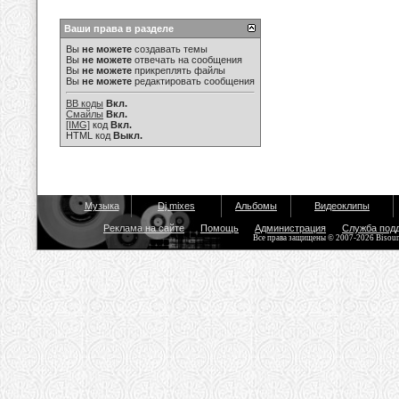
Ваши права в разделе
Вы
не можете
создавать темы
Вы
не можете
отвечать на сообщения
Вы
не можете
прикреплять файлы
Вы
не можете
редактировать сообщения
BB коды
Вкл.
Смайлы
Вкл.
[IMG]
код
Вкл.
HTML код
Выкл.
Музыка
Dj mixes
Альбомы
Видеоклипы
Реклама на сайте
Помощь
Администрация
Служба под
Все права защищены © 2007-2026 Bisou