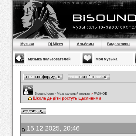
Музыка
Dj Mixes
Альбомы
Видеоклипы
Музыка пользователей
Моя музыка
Bisound.com - Музыкальный портал
>
РАЗНОЕ
Школа де діти ростуть щасливими
15.12.2025, 20:46