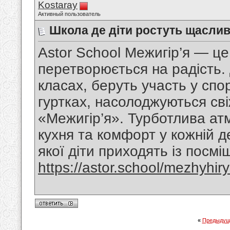
Kostaray
Активный пользователь
Школа де діти ростуть щасли
Astor School Межигір’я — це
перетворюється на радість. 
класах, беруть участь у спо
гуртках, насолоджуються сві
«Межигір’я». Турботлива ат
кухня та комфорт у кожній д
якої діти приходять із посм
https://astor.school/mezhyhiry
«
Предыдущ