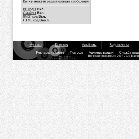
Вы
не можете
редактировать сообщения
BB коды
Вкл.
Смайлы
Вкл.
[IMG]
код
Вкл.
HTML код
Выкл.
Музыка
Dj mixes
Альбомы
Видеоклипы
Реклама на сайте
Помощь
Администрация
Служба под
Все права защищены © 2007-2026 Bisou