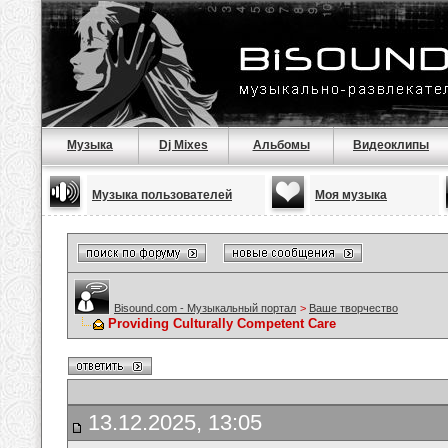
Музыка
Dj Mixes
Альбомы
Видеоклипы
Музыка пользователей
Моя музыка
Bisound.com - Музыкальный портал
>
Ваше творчество
Providing Culturally Competent Care
13.12.2025, 13:05