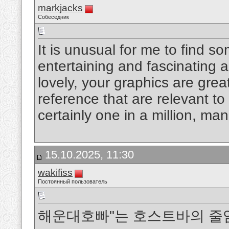
markjacks
Собеседник
It is unusual for me to find s
entertaining and fascinating 
lovely, your graphics are gre
reference that are relevant to
certainly one in a million, ma
15.10.2025, 11:30
wakifiss
Постоянный пользователь
해운대호빠"는 호스트바의 줄임