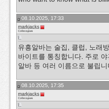
08.10.2025, 17:33
markjacks
Собеседник
유흥알바는 술집, 클럽, 노래
바이트를 통칭합니다. 주로 야
알바 등 여러 이름으로 불립
08.10.2025, 17:35
markjacks
Собеседник