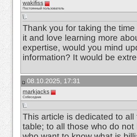
wakifiss
Постоянный пользователь
Thank you for taking the time t
it and love learning more about
expertise, would you mind up
information? It would be extr
08.10.2025, 17:31
markjacks
Собеседник
This article is dedicated to al
table; to all those who do not 
who want to know what is bill