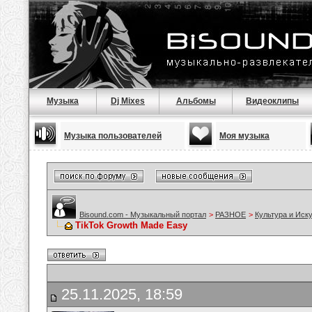
Музыка
Dj Mixes
Альбомы
Видеоклипы
Музыка пользователей
Моя музыка
Bisound.com - Музыкальный портал
>
РАЗНОЕ
>
Культура и Иск
TikTok Growth Made Easy
25.11.2025, 18:59