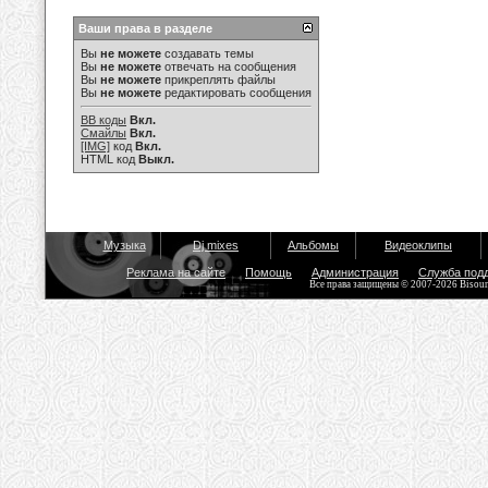
Ваши права в разделе
Вы
не можете
создавать темы
Вы
не можете
отвечать на сообщения
Вы
не можете
прикреплять файлы
Вы
не можете
редактировать сообщения
BB коды
Вкл.
Смайлы
Вкл.
[IMG]
код
Вкл.
HTML код
Выкл.
Музыка
Dj mixes
Альбомы
Видеоклипы
Реклама на сайте
Помощь
Администрация
Служба под
Все права защищены © 2007-2026 Bisou