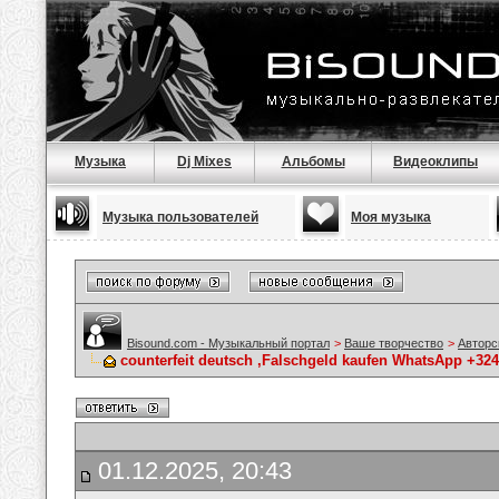
Музыка
Dj Mixes
Альбомы
Видеоклипы
Музыка пользователей
Моя музыка
Bisound.com - Музыкальный портал
>
Ваше творчество
>
Авторс
counterfeit deutsch ,Falschgeld kaufen WhatsApp +32
01.12.2025, 20:43