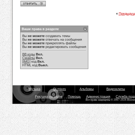
«
Предыдущ
Ваши права в разделе
Вы
не можете
создавать темы
Вы
не можете
отвечать на сообщения
Вы
не можете
прикреплять файлы
Вы
не можете
редактировать сообщения
BB коды
Вкл.
Смайлы
Вкл.
[IMG]
код
Вкл.
HTML код
Выкл.
Музыка
Dj mixes
Альбомы
Видеоклипы
Реклама на сайте
Помощь
Администрация
Служба под
Все права защищены © 2007-2026 Bisou