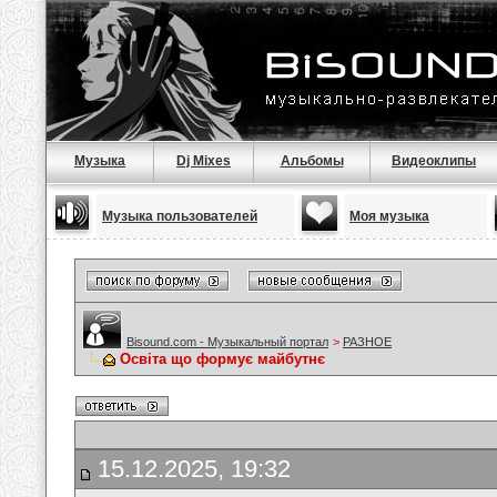
Музыка
Dj Mixes
Альбомы
Видеоклипы
Музыка пользователей
Моя музыка
Bisound.com - Музыкальный портал
>
РАЗНОЕ
Освіта що формує майбутнє
15.12.2025, 19:32