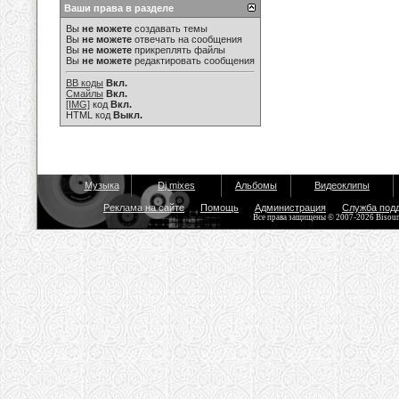
Ваши права в разделе
Вы
не можете
создавать темы
Вы
не можете
отвечать на сообщения
Вы
не можете
прикреплять файлы
Вы
не можете
редактировать сообщения
BB коды
Вкл.
Смайлы
Вкл.
[IMG]
код
Вкл.
HTML код
Выкл.
Музыка
Dj mixes
Альбомы
Видеоклипы
Реклама на сайте
Помощь
Администрация
Служба под
Все права защищены © 2007-2026 Bisou