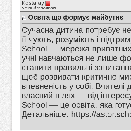
Kostaray
Активный пользователь
Освіта що формує майбутнє
Сучасна дитина потребує не
її чують, розуміють і підтр
School — мережа приватних ш
учні навчаються не лише фо
ставити правильні запитання
щоб розвивати критичне мис
впевненість у собі. Вчителі
власний шлях — від інтересу
School — це освіта, яка готує
Детальніше:
https://astor.sch