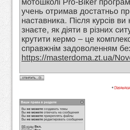
мотошколі Pro-Biker програ
учень отримав достатньо пр
наставника. Після курсів ви 
знаєте, як діяти в різних си
крутити кермо – це комплекс
справжнім задоволенням без
https://masterdoma.zt.ua/Novo
«
Предыдущ
Ваши права в разделе
Вы
не можете
создавать темы
Вы
не можете
отвечать на сообщения
Вы
не можете
прикреплять файлы
Вы
не можете
редактировать сообщения
BB коды
Вкл.