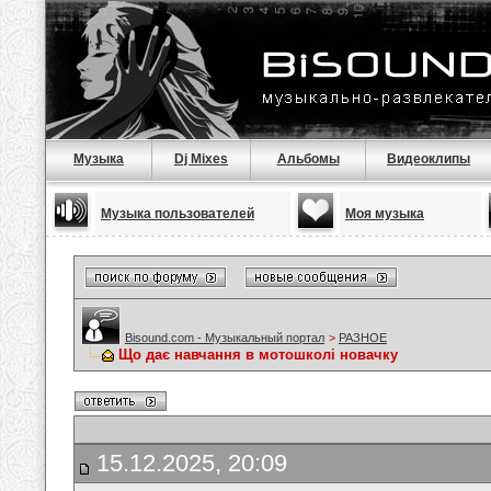
Музыка
Dj Mixes
Альбомы
Видеоклипы
Музыка пользователей
Моя музыка
Bisound.com - Музыкальный портал
>
РАЗНОЕ
Що дає навчання в мотошколі новачку
15.12.2025, 20:09