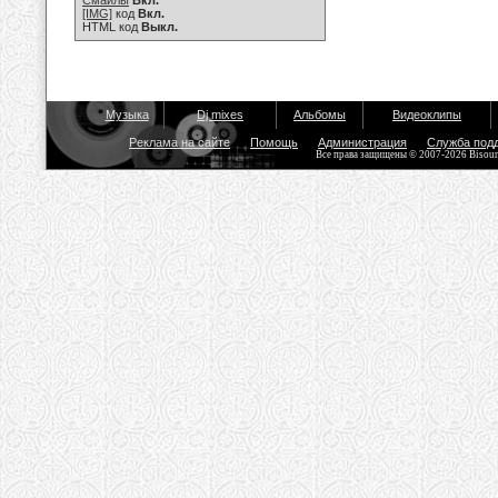
Смайлы
Вкл.
[IMG]
код
Вкл.
HTML код
Выкл.
Музыка
Dj mixes
Альбомы
Видеоклипы
Реклама на сайте
Помощь
Администрация
Служба под
Все права защищены © 2007-2026 Bisou