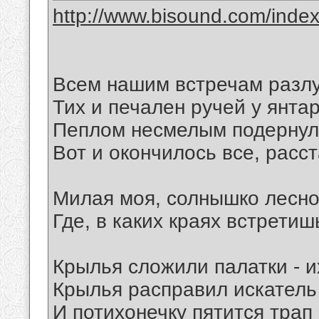
http://www.bisound.com/inde
Всем нашим встречам разлу
Тих и печален ручей у янта
Пеплом несмелым подернули
Вот и окончилось все, расст
Милая моя, солнышко лесно
Где, в каких краях встретиш
Крылья сложили палатки - и
Крылья расправил искатель 
И потихонечку пятится трап 