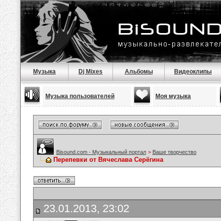
Музыка
Dj Mixes
Альбомы
Видеоклипы
Музыка пользователей
Моя музыка
Bisound.com - Музыкальный портал
>
Ваше творчество
Перепевки от Вячеслава Серёгина
23.01.2013, 23:02