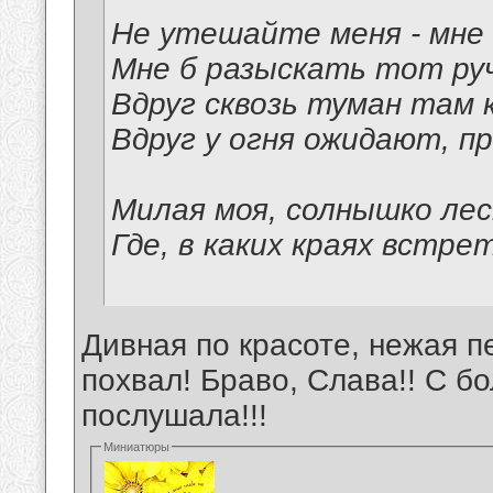
Не утешайте меня - мне 
Мне б разыскать тот руч
Вдруг сквозь туман там 
Вдруг у огня ожидают, п
Милая моя, солнышко лес
Где, в каких краях встре
Дивная по красоте, нежая п
похвал! Браво, Слава!! С 
послушала!!!
Миниатюры