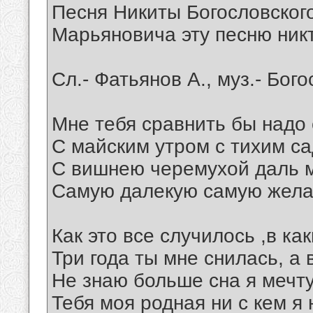
Песня Никиты Богословског
Марьяновича эту песню никто
Сл.- Фатьянов А., муз.- Бог
Мне тебя сравнить бы надо 
С майским утром с тихим са
С вишнею черемухой даль 
Самую далекую самую жела
Как это все случилось ,в ка
Три года ты мне снилась, а 
Не знаю больше сна я мечт
Тебя моя родная ни с кем я 