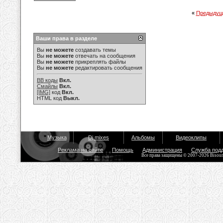
«
Предыдущ
Ваши права в разделе
Вы
не можете
создавать темы
Вы
не можете
отвечать на сообщения
Вы
не можете
прикреплять файлы
Вы
не можете
редактировать сообщения
BB коды
Вкл.
Смайлы
Вкл.
[IMG]
код
Вкл.
HTML код
Выкл.
Музыка
Dj mixes
Альбомы
Видеоклипы
Реклама на сайте
Помощь
Администрация
Служба под
Все права защищены © 2007-2026 Bisou