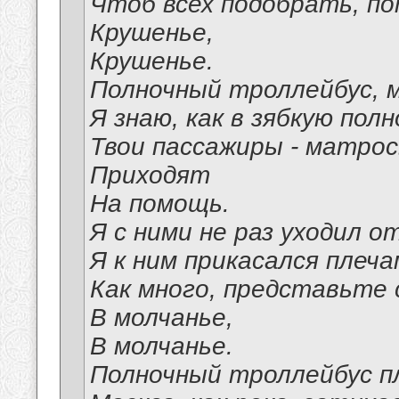
Чтоб всех подобрать, п
Крушенье,
Крушенье.
Полночный троллейбус, м
Я знаю, как в зябкую полн
Твои пассажиры - матрос
Приходят
На помощь.
Я с ними не раз уходил о
Я к ним прикасался плечам
Как много, представьте 
В молчанье,
В молчанье.
Полночный троллейбус п