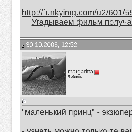
http://funkyimg.com/u2/601/5
Угадываем фильм получае
30.10.2008, 12:52
margaritta
Любитель
"маленький принц" - экзюпе
- узнать можно только те ве