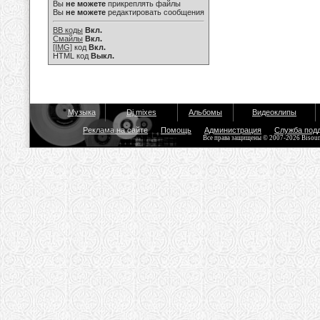
Вы
не можете
прикреплять файлы
Вы
не можете
редактировать сообщения
BB коды
Вкл.
Смайлы
Вкл.
[IMG]
код
Вкл.
HTML код
Выкл.
Музыка
Dj mixes
Альбомы
Видеоклипы
Реклама на сайте
Помощь
Администрация
Служба под
Все права защищены © 2007-2026 Bisou