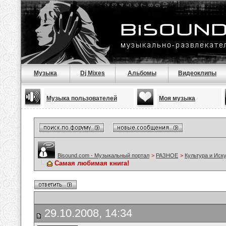
Музыка
Dj Mixes
Альбомы
Видеоклипы
Музыка пользователей
Моя музыка
Bisound.com - Музыкальный портал
>
РАЗНОЕ
>
Культура и Иск
Самая любимая книга!
29.10.2008, 14:34