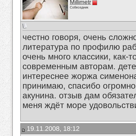
Millimetr
Собеседник
честно говоря, очень сложн
литература по профилю раб
очень много классики, как-т
современным авторам. дете
интереснее жоржа сименона
принимаю, спасибо огромное
акунина. отзыв дам обязате
меня ждёт море удовольств
19.11.2008, 18:12