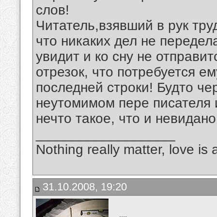
слов!
Читатель,взявший в рук тру
что никаких дел не передел
увидит и ко сну не отправи
отрезок, что потребуется е
последней строки! Будто чер
неутомимом пере писателя 
нечто такое, что и невидано
__________________
Nothing really matter, love is 
31.10.2008, 19:20