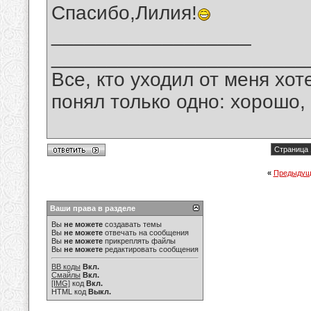
Спасибо,Лилия!
__________________
_______________________
Все, кто уходил от меня хот
понял только одно: хорошо,
Страница 
«
Предыдущ
Ваши права в разделе
Вы
не можете
создавать темы
Вы
не можете
отвечать на сообщения
Вы
не можете
прикреплять файлы
Вы
не можете
редактировать сообщения
BB коды
Вкл.
Смайлы
Вкл.
[IMG]
код
Вкл.
HTML код
Выкл.