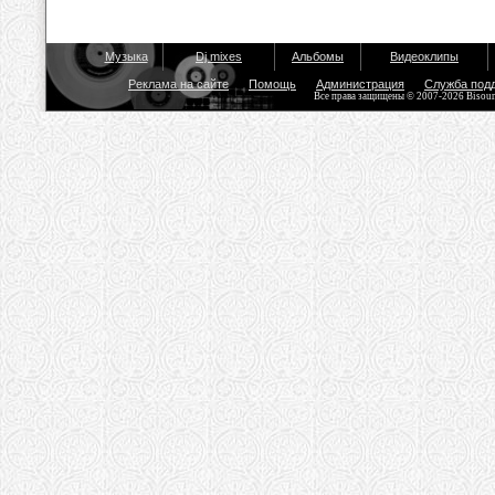
Музыка
Dj mixes
Альбомы
Видеоклипы
Реклама на сайте
Помощь
Администрация
Служба под
Все права защищены © 2007-2026 Bisou