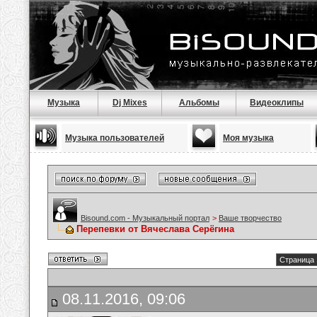
Музыка
Dj Mixes
Альбомы
Видеоклипы
Музыка пользователей
Моя музыка
Bisound.com - Музыкальный портал
>
Ваше творчество
Перепевки от Вячеслава Серёгина
Страница 
08.11.2016, 09:06