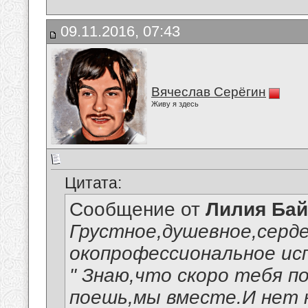
09.11.2016, 07:43
Вячеслав Серёгин
Живу я здесь
Цитата:
Сообщение от
Лилия Ба
Грустное,душевное,серде
окопрофессиональное ис
" Знаю,что скоро тебя п
поешь,мы вместе.И нет 