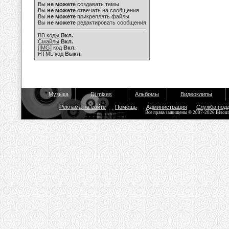
Вы
не можете
создавать темы
Вы
не можете
отвечать на сообщения
Вы
не можете
прикреплять файлы
Вы
не можете
редактировать сообщения
BB коды
Вкл.
Смайлы
Вкл.
[IMG]
код
Вкл.
HTML код
Выкл.
Музыка
Dj mixes
Альбомы
Видеоклипы
Реклама на сайте
Помощь
Администрация
Служба под
Все права защищены © 2007-2026 Bisou