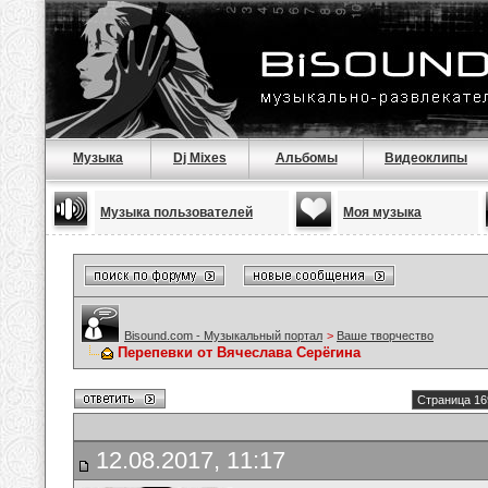
Музыка
Dj Mixes
Альбомы
Видеоклипы
Музыка пользователей
Моя музыка
Bisound.com - Музыкальный портал
>
Ваше творчество
Перепевки от Вячеслава Серёгина
Страница 16
12.08.2017, 11:17