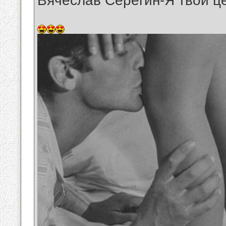
Вячеслав Серёгин-Я твои ц