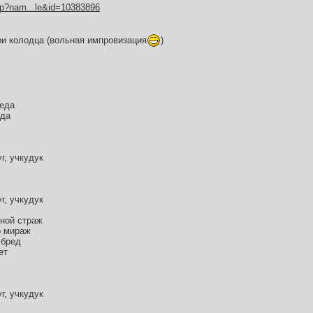
hp?nam...le&id=10383896
ри колодца (вольная импровизация
)
леда
ода
г, учкудук
г, учкудук
нной страж
о мираж
 бред
ет
г, учкудук