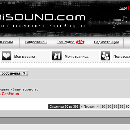
Вход
льбомы
Видеоклипы
Топ Радио
Радиостанции
Моя музыка
Моя страница
Пользов
портал
>
Ваше творчество
а Серёгина
Страница 60 из 393
«
Первая
<
10
50
58
59
60