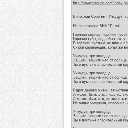
http://www.bisound.com/index.p
Вячеслав Серёгин - Учкудук, т
Из репертуара ВИА "Ялла"
Горячее солнце, Горячий песок
Горячие губы, воды бы глоток
В горячей пустыне не видно с
Скажи караванщик, когда же в
Учкудук, три колодца
Защити, защити нас от солнца
Ты в пустыне спасительный кру
Учкудук, три колодца
Защити, защити нас от солнца
Ты в пустыне спасительный кру
Вдруг дерево жизни, таинстве
А может быть это, лишь тольк
А может быть это, усталость и
Не видно учкудука, спасения н
Учкудук, три колодца
Защити, защити нас от солнца
Ты в пустыне спасительный кру