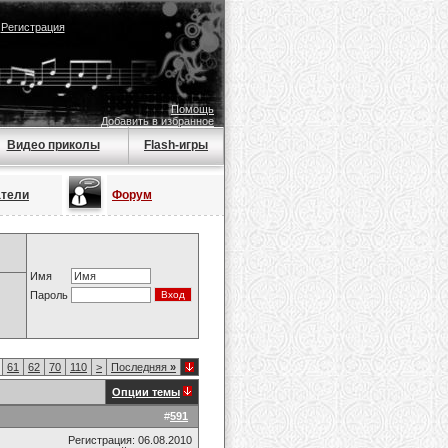
|
Регистрация
Помощь
Добавить в избранное
Видео приколы
Flash-игры
атели
Форум
Имя
Пароль
61
62
70
110
>
Последняя
»
Опции темы
#
591
Регистрация: 06.08.2010