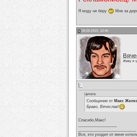
Я мзду не беру
Мне за дер
08.09.2015, 10:46
Вяче
Живу я з
Цитата:
Сообщение от
Макс Желе
Браво, Вячеслав!
Спасибо,Макс!
__________________
___________________________
Все, кто уходил от меня хотел