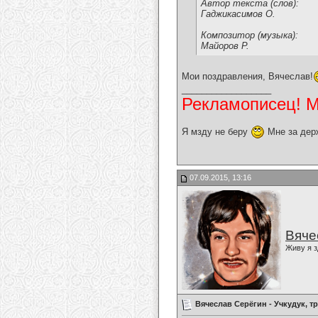
Автор текста (слов):
Гаджикасимов О.
Композитор (музыка):
Майоров Р.
Мои поздравления, Вячеслав!
__________________
Рекламописец! Мо
Я мзду не беру
Мне за дер
07.09.2015, 13:16
Вяче
Живу я з
Вячеслав Серёгин - Учкудук, т