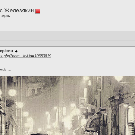
с Железякин
 здесь
ерёгин
ex.php?nam...le&id=10383819
дь....