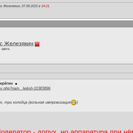
с Железякин, 07.09.2015 в
14:21
.
с Железякин
 здесь
ерёгин
ex.php?nam...le&id=10383896
ук, три колодца (вольная импровизация
)
дератор - лопух, но аппаратура при нё