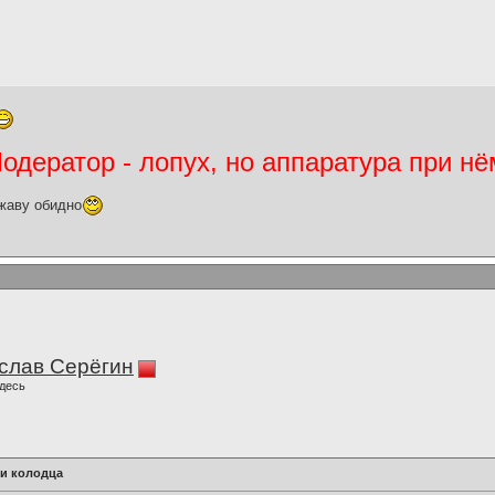
дератор - лопух, но аппаратура при нё
жаву обидно
слав Серёгин
десь
ри колодца