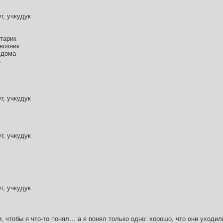
г, учкудук
тарик
 возник
 дома
а
г, учкудук
г, учкудук
г, учкудук
и, чтобы я что-то понял… а я понял только одно: хорошо, что они уходил