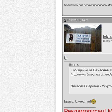
Последний раз редактировалось Мак
07.09.2015, 14:21
Мак
Живу я
Цитата:
Сообщение от
Вячеслав С
http://www.bisound.com/ind
Вячеслав Серёгин - Учкуд
Браво, Вячеслав!
__________________
Рекламописец! Мо