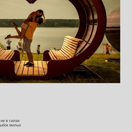
не в силах
лыбок милых