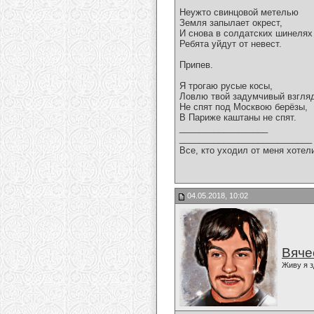
Неужто свинцовой метелью
Земля запылает окрест,
И снова в солдатских шинелях
Ребята уйдут от невест.
Припев.
Я трогаю русые косы,
Ловлю твой задумчивый взгля
Не спят под Москвою берёзы,
В Париже каштаны не спят.
__________________
___________________________
Все, кто уходил от меня хотел
04.05.2018, 10:02
Вяче
Живу я з