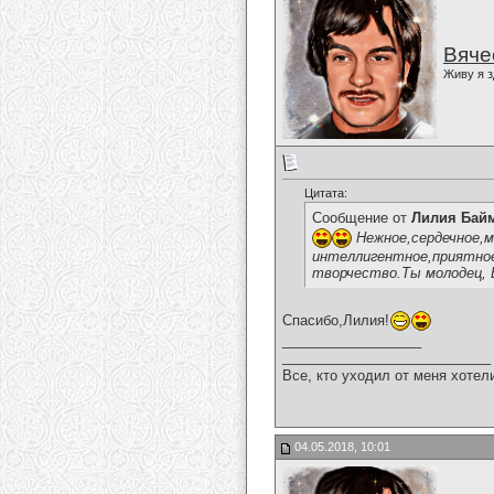
Вяче
Живу я з
Цитата:
Сообщение от
Лилия Бай
Нежное,сердечное,м
интеллигентное,приятное 
творчество.Ты молодец, 
Спасибо,Лилия!
__________________
___________________________
Все, кто уходил от меня хотел
04.05.2018, 10:01