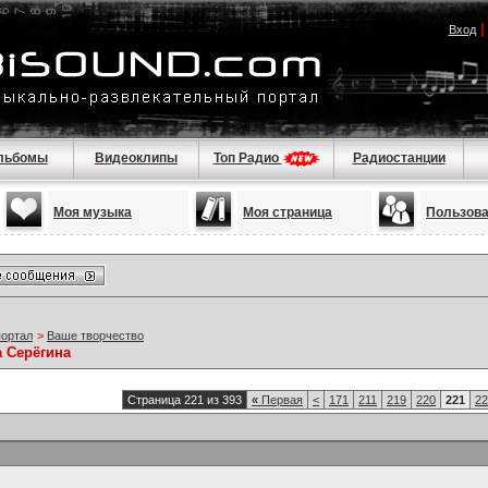
Вход
льбомы
Видеоклипы
Топ Радио
Радиостанции
Моя музыка
Моя страница
Пользов
портал
>
Ваше творчество
а Серёгина
Страница 221 из 393
«
Первая
<
171
211
219
220
221
22