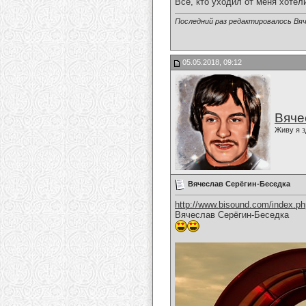
Все, кто уходил от меня хотел
Последний раз редактировалось Вяч
05.05.2018, 09:12
Вяче
Живу я з
Вячеслав Серёгин-Беседка
http://www.bisound.com/index.p
Вячеслав Серёгин-Беседка