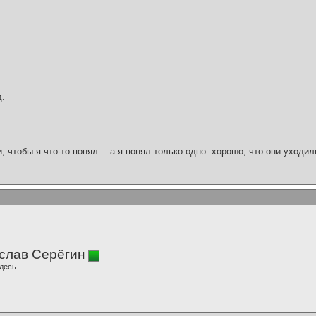
д.
и, чтобы я что-то понял… а я понял только одно: хорошо, что они уходил
слав Серёгин
десь