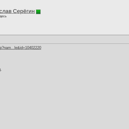
слав Серёгин
десь
hp?nam...le&id=10402220
д.