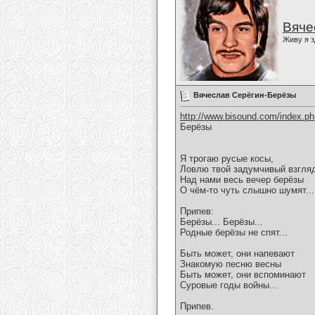
Вяче
Живу я з
Вячеслав Серёгин-Берёзы
http://www.bisound.com/index.p
Берёзы
Я трогаю русые косы,
Ловлю твой задумчивый взгля
Над нами весь вечер берёзы
О чём-то чуть слышно шумят...
Припев:
Берёзы... Берёзы...
Родные берёзы не спят...
Быть может, они напевают
Знакомую песню весны
Быть может, они вспоминают
Суровые годы войны...
Припев.