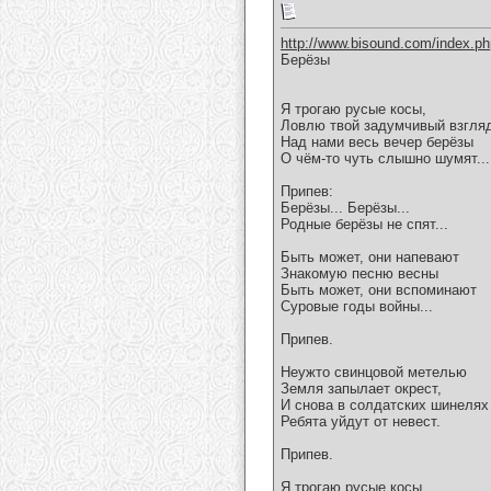
http://www.bisound.com/index.p
Берёзы
Я трогаю русые косы,
Ловлю твой задумчивый взгля
Над нами весь вечер берёзы
О чём-то чуть слышно шумят...
Припев:
Берёзы... Берёзы...
Родные берёзы не спят...
Быть может, они напевают
Знакомую песню весны
Быть может, они вспоминают
Суровые годы войны...
Припев.
Неужто свинцовой метелью
Земля запылает окрест,
И снова в солдатских шинелях
Ребята уйдут от невест.
Припев.
Я трогаю русые косы,