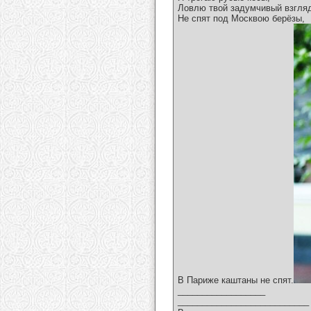
Ловлю твой задумчивый взгля
Не спят под Москвою берёзы,
В Париже каштаны не спят.
__________________
___________________________