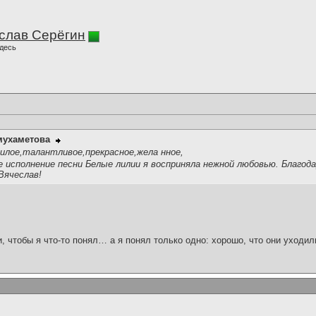
слав Серёгин
десь
мухаметова
илое,талантливое,прекрасное,жела нное,
исполнение песни Белые лилии я восприняла нежной любовью. Благода
Вячеслав!
и, чтобы я что-то понял… а я понял только одно: хорошо, что они уходил