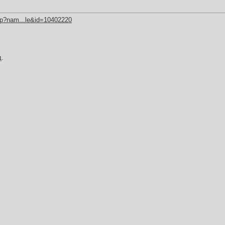
hp?nam...le&id=10402220
д.