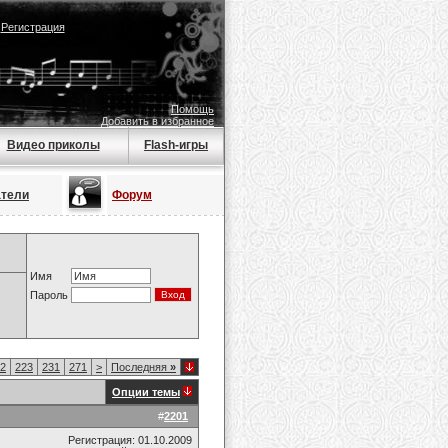
|
Регистрация
Помощь
Добавить в избранное
Видео приколы
Flash-игры
атели
Форум
Имя
Пароль
2
223
231
271
>
Последняя
»
Опции темы
#
2201
Регистрация: 01.10.2009