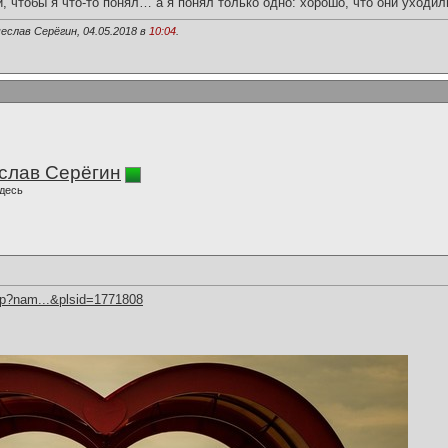
и, чтобы я что-то понял… а я понял только одно: хорошо, что они уходил
еслав Серёгин, 04.05.2018 в
10:04
.
слав Серёгин
десь
hp?nam...&plsid=1771808