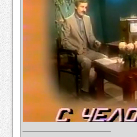
__________________
_______________________