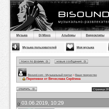
Музыка
Dj Mixes
Альбомы
Видеоклипы
Музыка пользователей
Моя музыка
Bisound.com - Музыкальный портал
>
Ваше творчество
Перепевки от Вячеслава Серёгина
Страница 28
03.06.2019, 10:29