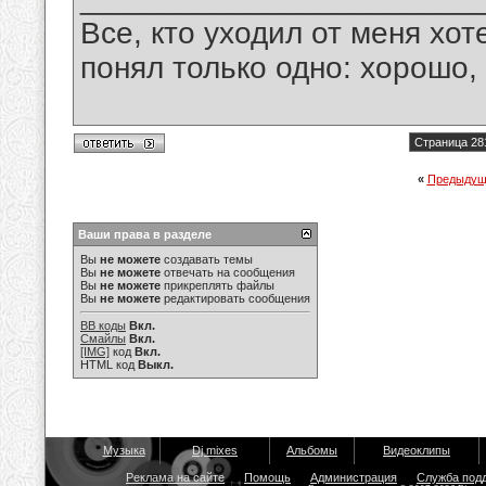
Все, кто уходил от меня хот
понял только одно: хорошо,
Страница 28
«
Предыдущ
Ваши права в разделе
Вы
не можете
создавать темы
Вы
не можете
отвечать на сообщения
Вы
не можете
прикреплять файлы
Вы
не можете
редактировать сообщения
BB коды
Вкл.
Смайлы
Вкл.
[IMG]
код
Вкл.
HTML код
Выкл.
Музыка
Dj mixes
Альбомы
Видеоклипы
Реклама на сайте
Помощь
Администрация
Служба под