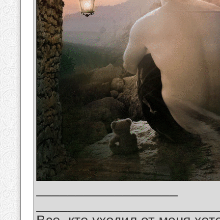
__________________
_______________________