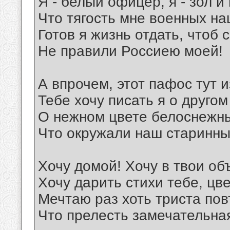
Я - белый офицер, я - зол и
Что тягость мне военных на
Готов я жизнь отдать, чтоб 
Не правили Россиею моей!
А впрочем, этот пафос тут 
Тебе хочу писать я о другом 
О нежном цвете белоснежн
Что окружали наш старинны
Хочу домой! Хочу в твои об
Хочу дарить стихи тебе, цв
Мечтаю раз хоть триста пов
Что прелесть замечательная