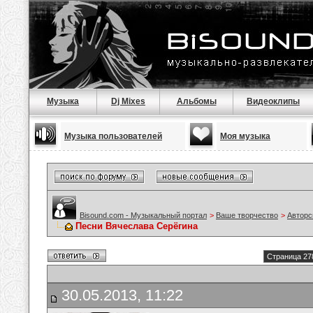
Музыка
Dj Mixes
Альбомы
Видеоклипы
Музыка пользователей
Моя музыка
Bisound.com - Музыкальный портал
>
Ваше творчество
>
Авторс
Песни Вячеслава Серёгина
Страница 27
30.05.2013, 11:22