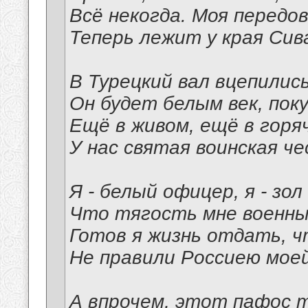
Всё некогда. Моя передо
Теперь лежит у края Сив
В Турецкий вал вцепилис
Он будет белым век, пок
Ещё в живом, ещё в горя
У нас святая воинская че
Я - белый офицер, я - зол
Что тягость мне военны
Готов я жизнь отдать, ч
Не правили Россиею моей
А впрочем, этот пафос 