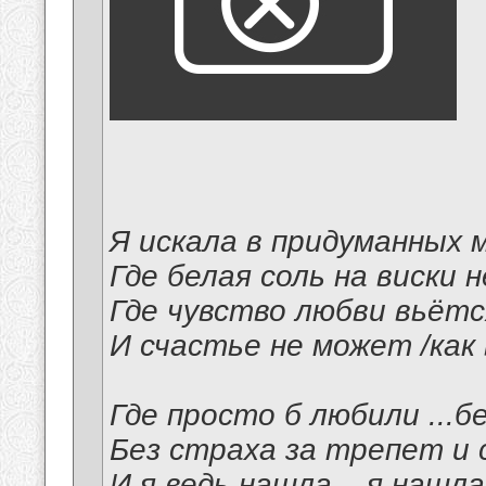
Я искала в придуманных 
Где белая соль на виски 
Где чувство любви вьётся
И счастье не может /как 
Где просто б любили ...бе
Без страха за трепет и 
И я ведь нашла... я нашла