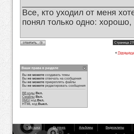
_______________________
Все, кто уходил от меня хот
понял только одно: хорошо,
Страница 27
«
Предыдущ
Ваши права в разделе
Вы
не можете
создавать темы
Вы
не можете
отвечать на сообщения
Вы
не можете
прикреплять файлы
Вы
не можете
редактировать сообщения
BB коды
Вкл.
Смайлы
Вкл.
[IMG]
код
Вкл.
HTML код
Выкл.
Музыка
Dj mixes
Альбомы
Видеоклипы