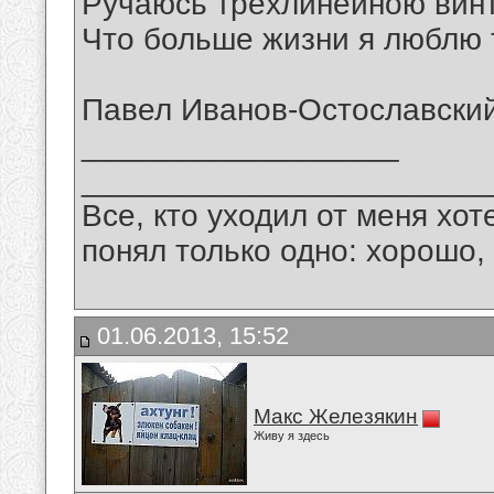
Ручаюсь трёхлинейною винт
Что больше жизни я люблю т
Павел Иванов-Остославски
__________________
_______________________
Все, кто уходил от меня хот
понял только одно: хорошо,
01.06.2013, 15:52
Макс Железякин
Живу я здесь