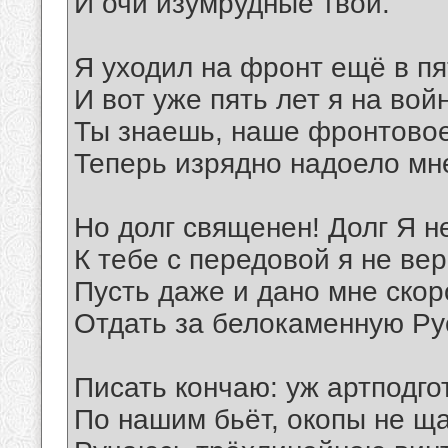
И очи изумрудные твои.
Я уходил на фронт ещё в п
И вот уже пять лет я на вой
Ты знаешь, наше фронтовое
Теперь изрядно надоело мн
Но долг священен! Долг Я н
К тебе с передовой я не вер
Пусть даже и дано мне скор
Отдать за белокаменную Ру
Писать кончаю: уж артподго
По нашим бьёт, окопы не ща