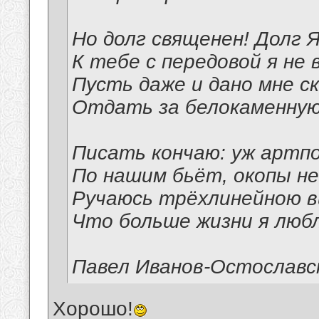
Но долг священен! Долг Я
К тебе с передовой я не 
Пусть даже и дано мне с
Отдать за белокаменную
Писать кончаю: уж артп
По нашим бьёт, окопы не
Ручаюсь трёхлинейною в
Что больше жизни я любл
Павел Иванов-Остославс
Хорошо!