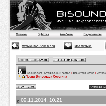
Музыка
Dj Mixes
Альбомы
Видеоклипы
Музыка пользователей
Моя музыка
Bisound.com - Музыкальный портал
>
Ваше творчество
>
Авторс
Песни Вячеслава Серёгина
Страница 33
09.11.2014, 10:21