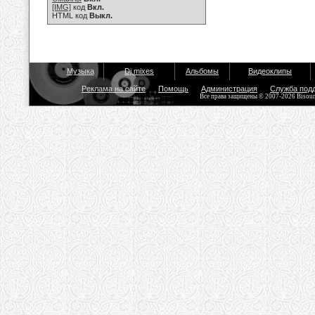
[IMG]
код
Вкл.
HTML код
Выкл.
Музыка
Dj mixes
Альбомы
Видеоклипы
Реклама на сайте
Помощь
Администрация
Служба под
Все права защищены © 2007-2026 Bisou