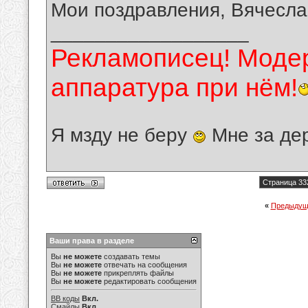
Мои поздравления, Вячесла
__________________
Рекламописец! Модер
аппаратура при нём!
Я мзду не беру
Мне за де
Страница 33
«
Предыдущ
Ваши права в разделе
Вы
не можете
создавать темы
Вы
не можете
отвечать на сообщения
Вы
не можете
прикреплять файлы
Вы
не можете
редактировать сообщения
BB коды
Вкл.
Смайлы
Вкл.