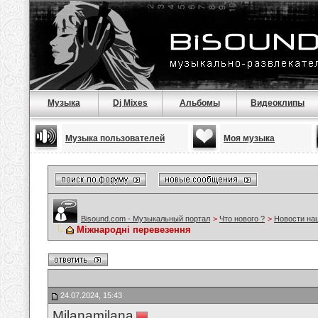
Музыка
Dj Mixes
Альбомы
Видеоклипы
Музыка пользователей
Моя музыка
Bisound.com - Музыкальный портал
>
Что нового ?
>
Новости на
Міжнародні перевезення
24.07.2024, 15:43
Milanamilana