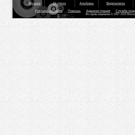
Музыка
Dj mixes
Альбомы
Видеоклипы
Реклама на сайте
Помощь
Администрация
Служба под
Все права защищены © 2007-2026 Bisou