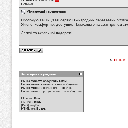
Новичок
Міжнародні перевезення
Пропоную вашій увазі сервіс міжнародних перевезень
https:
Якісно, комфортно, доступно. Переходьте на сайт для ознай
Легкої та безпечної подорожі.
«
Предыдущ
Ваши права в разделе
Вы
не можете
создавать темы
Вы
не можете
отвечать на сообщения
Вы
не можете
прикреплять файлы
Вы
не можете
редактировать сообщения
BB коды
Вкл.
Смайлы
Вкл.
[IMG]
код
Вкл.
HTML код
Выкл.