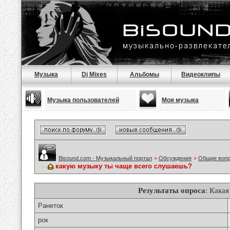
Музыка
Dj Mixes
Альбомы
Видеоклипы
Музыка пользователей
Моя музыка
Bisound.com - Музыкальный портал
>
Обсуждения
>
Общие воп
какую музыку ты чаще всего слушаешь?
Результаты опроса
: Кака
Ранеток
рок