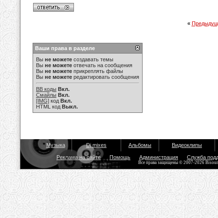
«
Предыдущ
Ваши права в разделе
Вы
не можете
создавать темы
Вы
не можете
отвечать на сообщения
Вы
не можете
прикреплять файлы
Вы
не можете
редактировать сообщения
BB коды
Вкл.
Смайлы
Вкл.
[IMG]
код
Вкл.
HTML код
Выкл.
Музыка
Dj mixes
Альбомы
Видеоклипы
Реклама на сайте
Помощь
Администрация
Служба под
Все права защищены © 2007-2026 Bisou