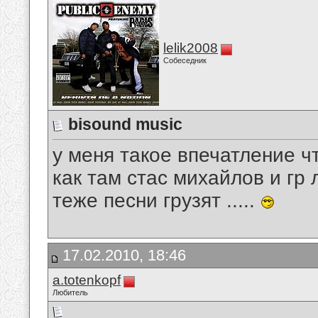
lelik2008
Собеседник
bisound music
у меня такое впечатление ч
как там стас михайлов и гр
теже песни грузят .....
17.02.2010, 18:46
a.totenkopf
Любитель