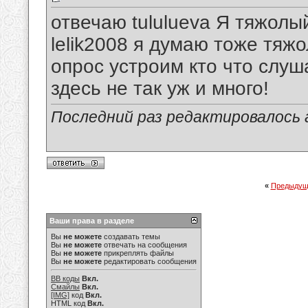
отвечаю tululueva Я тяжолы
lelik2008 я думаю тоже тяж
опрос устроим кто что слуш
здесь не так уж и много!
Последний раз редактировалось a.
«
Предыдущ
Ваши права в разделе
Вы
не можете
создавать темы
Вы
не можете
отвечать на сообщения
Вы
не можете
прикреплять файлы
Вы
не можете
редактировать сообщения
BB коды
Вкл.
Смайлы
Вкл.
[IMG]
код
Вкл.
HTML код
Вкл.