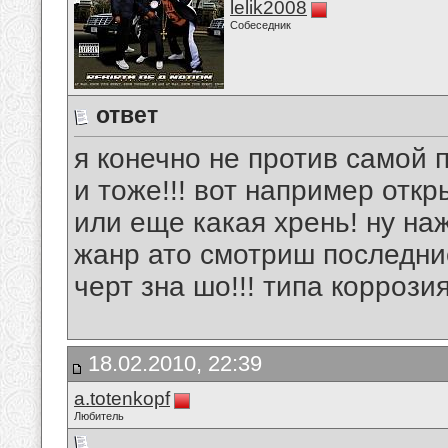
lelik2008
Собеседник
ответ
я конечно не против самой 
и тоже!!! вот например откры
или еще какая хрень! ну на
жанр ато смотриш последни
черт зна шо!!! типа коррози
18.02.2010, 22:39
a.totenkopf
Любитель