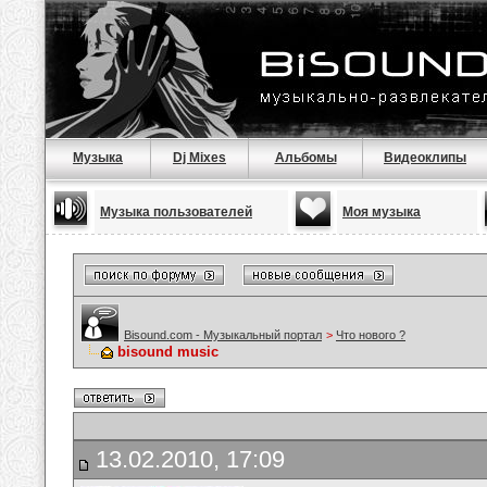
Музыка
Dj Mixes
Альбомы
Видеоклипы
Музыка пользователей
Моя музыка
Bisound.com - Музыкальный портал
>
Что нового ?
bisound music
13.02.2010, 17:09