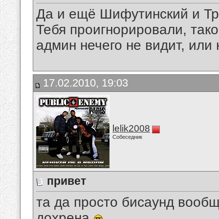
Да и ещё Шифутинский и Тро
Тебя проигнорировали, так
админ нечего не видит, или н
17.02.2010, 19:03
lelik2008
Собеседник
привет
та да просто бисаунд вооб
дохрена