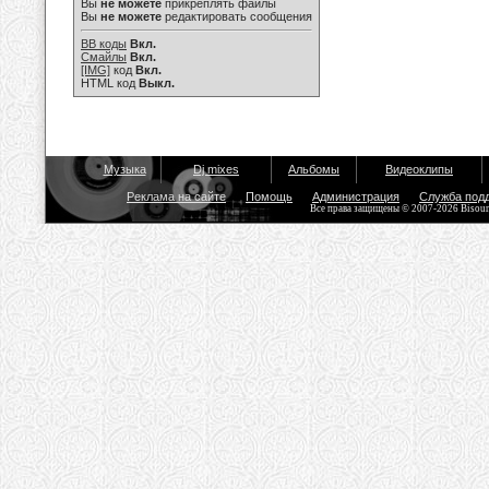
Вы
не можете
прикреплять файлы
Вы
не можете
редактировать сообщения
BB коды
Вкл.
Смайлы
Вкл.
[IMG]
код
Вкл.
HTML код
Выкл.
Музыка
Dj mixes
Альбомы
Видеоклипы
Реклама на сайте
Помощь
Администрация
Служба под
Все права защищены © 2007-2026 Bisou