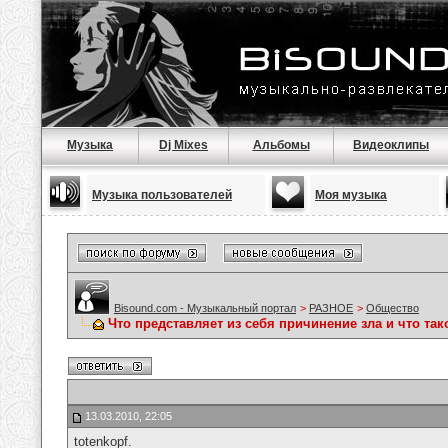
Музыка
Dj Mixes
Альбомы
Видеоклипы
Музыка пользователей
Моя музыка
Bisound.com - Музыкальный портал
>
РАЗНОЕ
>
Общество
Что представляет из себя причинение зла и что так
13.03.2010, 22:05
totenkopf.