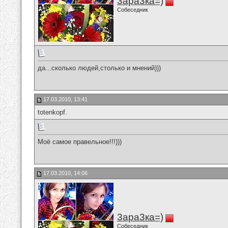
3ара3ка=)
Собеседник
да...сколько людей,столько и мнений)))
17.03.2010, 13:41
totenkopf.
Моё самое правельное!!!)))
17.03.2010, 14:06
3ара3ка=)
Собеседник