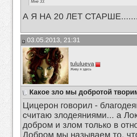
Мне 33.
А Я НА 20 ЛЕТ СТАРШЕ...........
03.05.2013, 21:31
tululueva
Живу я здесь
Какое зло мы добротой твори
Цицерон говорил - благодея
считаю злодеяниями... а Ло
добром и злом только в отн
Добром мы называем то, чт