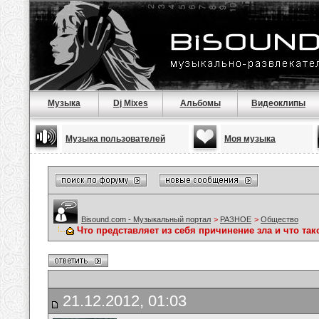
Музыка
Dj Mixes
Альбомы
Видеоклипы
Музыка пользователей
Моя музыка
Bisound.com - Музыкальный портал
>
РАЗНОЕ
>
Общество
Что представляет из себя причинение зла и что так
21.12.2012, 01:03