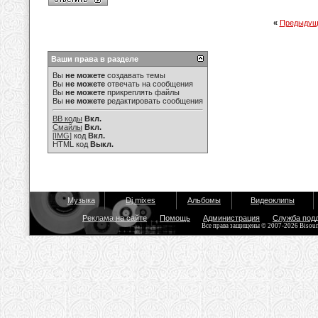
«
Предыдущ
Ваши права в разделе
Вы
не можете
создавать темы
Вы
не можете
отвечать на сообщения
Вы
не можете
прикреплять файлы
Вы
не можете
редактировать сообщения
BB коды
Вкл.
Смайлы
Вкл.
[IMG]
код
Вкл.
HTML код
Выкл.
Музыка
Dj mixes
Альбомы
Видеоклипы
Реклама на сайте
Помощь
Администрация
Служба под
Все права защищены © 2007-2026 Bisou