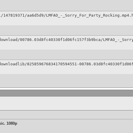
l/147819371/aa6d5d9/LMFAO_-_Sorry_For_Party_Rocking.mp4.
download/00786.03d8fc40330f1d06fc157f3b9bca/LMFAO_-_Sorr
downloadlib/825859676834170594551-00786.03d8fc40330f1d06
ic. 1080p