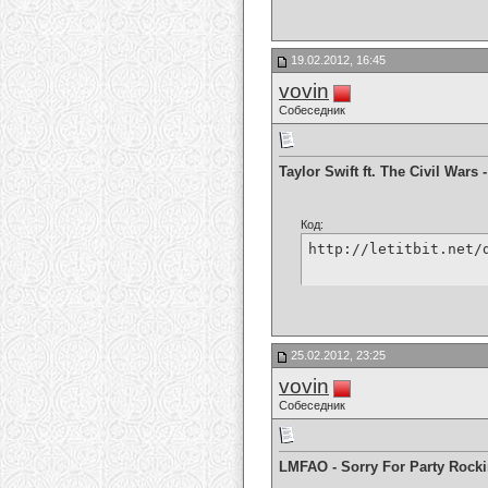
19.02.2012, 16:45
vovin
Собеседник
Taylor Swift ft. The Civil War
Код:
http://letitbit.net/
25.02.2012, 23:25
vovin
Собеседник
LMFAO - Sorry For Party Rocki