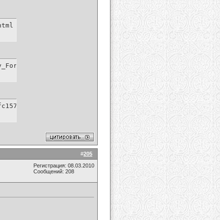
html
y_For_Party_Rocking.mp4.html
fc157f3b9bca/LMFAO_-_Sorry_For_Party_Rocking.mp4.html
#
205
Регистрация: 08.03.2010
Сообщений: 208