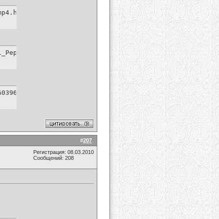
mp4.html
i_Peppers_-_Look_Around.mp4.html
603964c8e168c6/Red_Hot_Chili_Peppers_-_Look_Around.mp4.h
#
207
Регистрация: 08.03.2010
Сообщений: 208