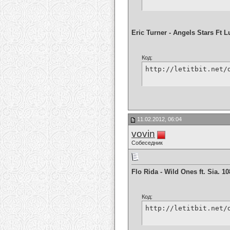
Eric Turner - Angels Stars Ft 
Код:
http://letitbit.net/
11.02.2012, 06:04
vovin
Собеседник
Flo Rida - Wild Ones ft. Sia. 1
Код:
http://letitbit.net/