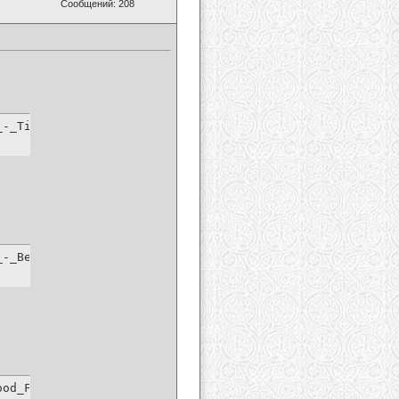
Сообщений: 208
_-_Titanium_ft._Sia.mp4.html
_-_Better_Than_I_Know_Myself.mp4.html
ood_Feeling.mp4.html