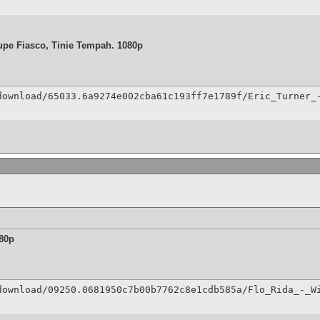
Lupe Fiasco, Tinie Tempah. 1080p
download/65033.6a9274e002cba61c193ff7e1789f/Eric_Turner_
080p
download/09250.0681950c7b00b7762c8e1cdb585a/Flo_Rida_-_W