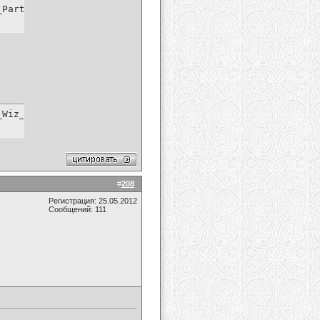
_Part_Of_Me.mp4.html
_Wiz_Khalifa_-_Payphone.mp4.html
#
208
Регистрация: 25.05.2012
Сообщений: 111