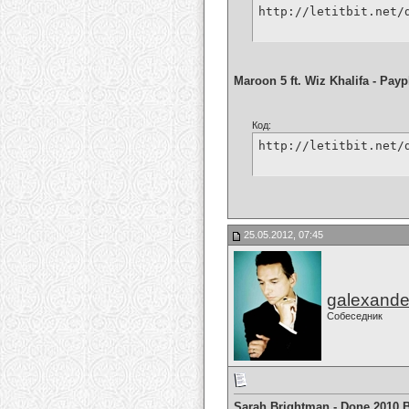
http://letitbit.net/
Maroon 5 ft. Wiz Khalifa - Pay
Код:
http://letitbit.net/
25.05.2012, 07:45
galexande
Собеседник
Sarah Brightman - Done 2010 