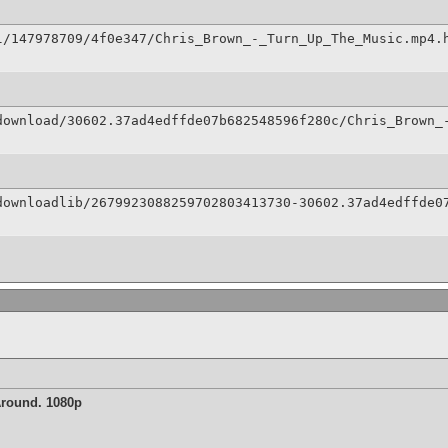
l/147978709/4f0e347/Chris_Brown_-_Turn_Up_The_Music.mp4.
download/30602.37ad4edffde07b682548596f280c/Chris_Brown_
downloadlib/2679923088259702803413730-30602.37ad4edffde0
Around. 1080p