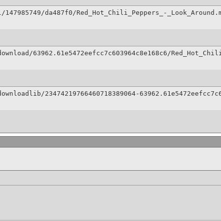
l/147985749/da487f0/Red_Hot_Chili_Peppers_-_Look_Around.
download/63962.61e5472eefcc7c603964c8e168c6/Red_Hot_Chil
downloadlib/23474219766460718389064-63962.61e5472eefcc7c