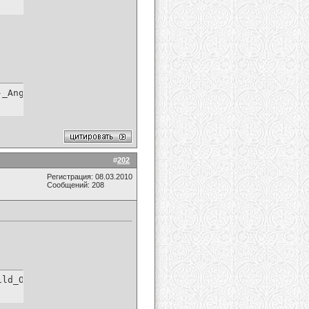
-_Angels___Stars_ft._Lupe_Fiasco_Tinie_Tempah.mp4.html
#
202
Регистрация: 08.03.2010
Сообщений: 208
ild_Ones_ft._Sia.mp4.html