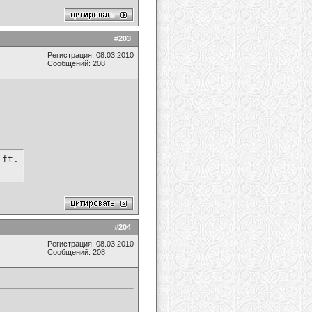
#
203
Регистрация: 08.03.2010
Сообщений: 208
_ft._The_Civil_Wars_-_Safe___Sound_%28The_Hunger_Games%2
#
204
Регистрация: 08.03.2010
Сообщений: 208