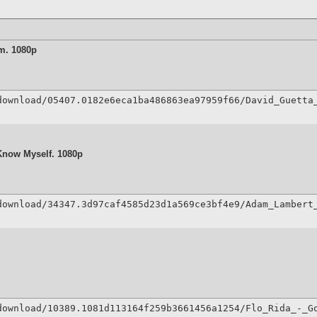
um. 1080p
download/05407.0182e6eca1ba486863ea97959f66/David_Guetta
Know Myself. 1080p
download/34347.3d97caf4585d23d1a569ce3bf4e9/Adam_Lambert
download/10389.1081d113164f259b3661456a1254/Flo_Rida_-_G