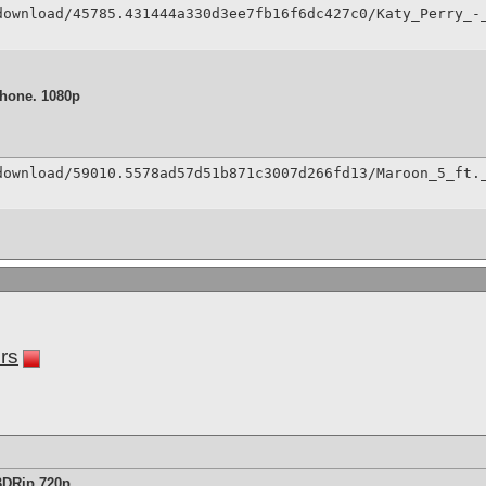
download/45785.431444a330d3ee7fb16f6dc427c0/Katy_Perry_-
phone. 1080p
download/59010.5578ad57d51b871c3007d266fd13/Maroon_5_ft.
rs
BDRip 720p