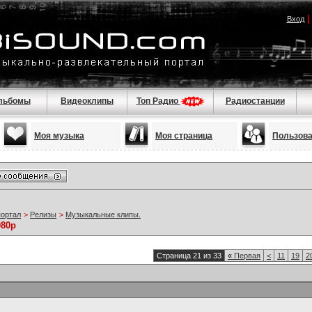
Вход
льбомы
Видеоклипы
Топ Радио
Радиостанции
Моя музыка
Моя страница
Пользов
портал
>
Релизы
>
Музыкальные клипы.
080p
Страница 21 из 33
«
Первая
<
11
19
2