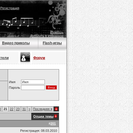
|
Регистрация
Помощь
Добавить в избранное
Видео приколы
Flash-игры
атели
Форум
Имя
Пароль
0
21
22
23
31
>
Последняя
»
Опции темы
#
201
Регистрация: 08.03.2010