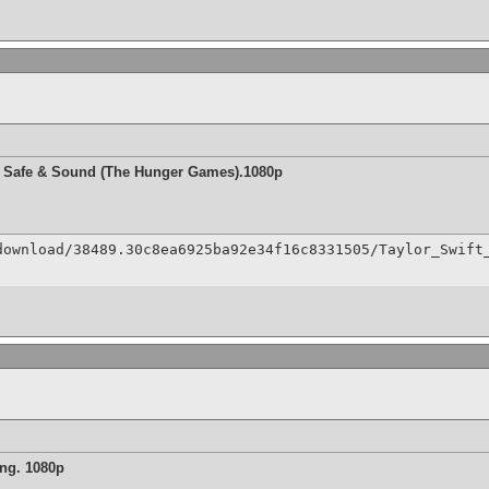
s - Safe & Sound (The Hunger Games).1080p
download/38489.30c8ea6925ba92e34f16c8331505/Taylor_Swift
ng. 1080p