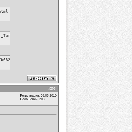
html
-_Turn_Up_The_Music.mp4.html
7b682548596f280c/Chris_Brown_-_Turn_Up_The_Music.mp4.htm
#
206
Регистрация: 08.03.2010
Сообщений: 208