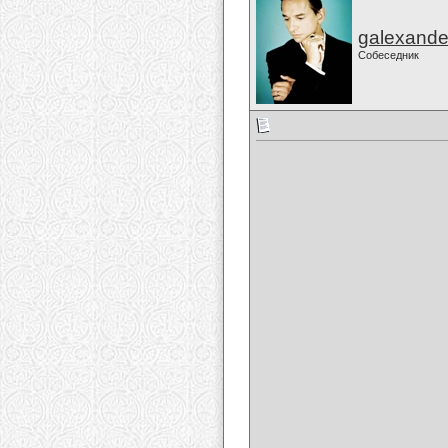
galexande
Собеседник