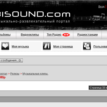
Вход
льбомы
Видеоклипы
Топ Радио
Радиостанции
Моя музыка
Моя страница
Пользов
портал
>
Релизы
>
Музыкальные клипы.
080p
Страница 33 и