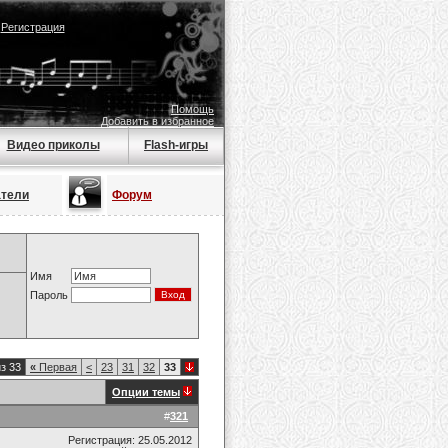
|
Регистрация
Помощь
Добавить в избранное
Видео приколы
Flash-игры
атели
Форум
Имя
Пароль
з 33
«
Первая
<
23
31
32
33
Опции темы
#
321
Регистрация: 25.05.2012