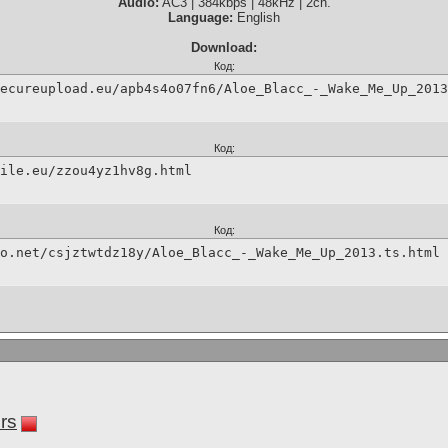
Audio:
AC3 | 384kbps | 48kHz | 2ch.
Language:
English
Download:
Код:
ecureupload.eu/apb4s4o07fn6/Aloe_Blacc_-_Wake_Me_Up_2013
Код:
ile.eu/zzou4yz1hv8g.html
Код:
o.net/csjztwtdz18y/Aloe_Blacc_-_Wake_Me_Up_2013.ts.html
rs