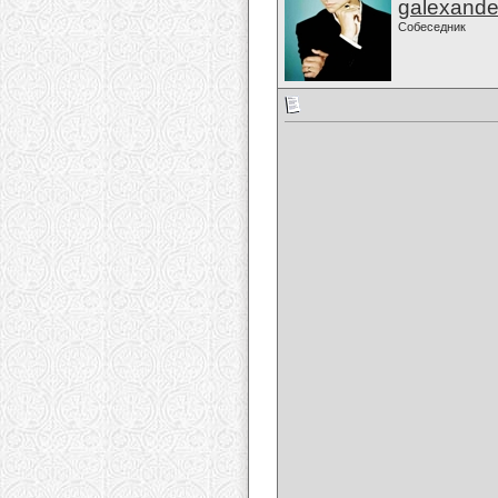
galexande
Собеседник