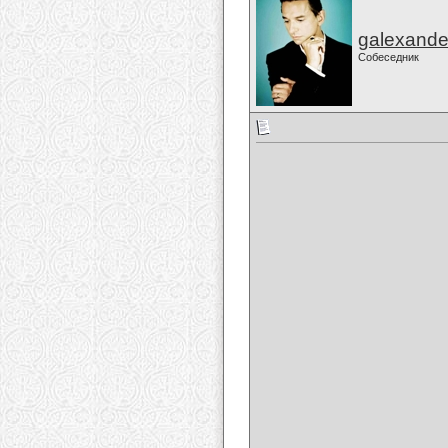
galexande
Собеседник