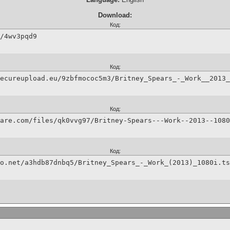
Download:
Код:
/4wv3pqd9
Код:
ecureupload.eu/9zbfmococ5m3/Britney_Spears_-_Work__2013_
Код:
are.com/files/qk0vvg97/Britney-Spears---Work--2013--1080
Код:
o.net/a3hdb87dnbq5/Britney_Spears_-_Work_(2013)_1080i.ts