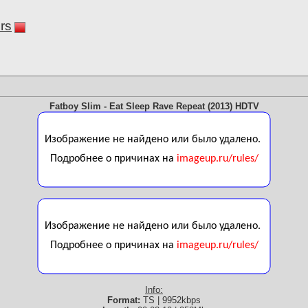
rs
Fatboy Slim - Eat Sleep Rave Repeat (2013) HDTV
Info:
Format:
TS | 9952kbps