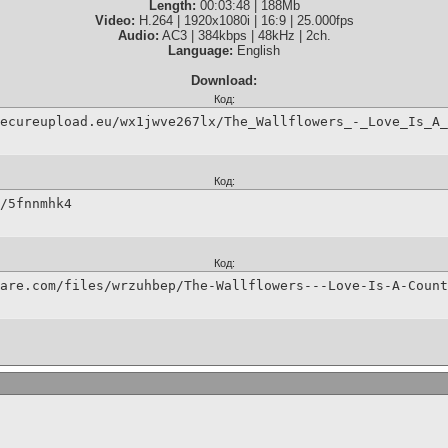
Length:
00:03:48 | 188Mb
Video:
H.264 | 1920x1080i | 16:9 | 25.000fps
Audio:
AC3 | 384kbps | 48kHz | 2ch.
Language:
English
Download:
Код:
ecureupload.eu/wx1jwve267lx/The_Wallflowers_-_Love_Is_A_
Код:
/5fnnmhk4
Код:
are.com/files/wrzuhbep/The-Wallflowers---Love-Is-A-Count