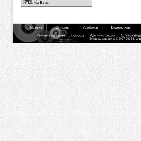
HTML код
Выкл.
Музыка
Dj mixes
Альбомы
Видеоклипы
Реклама на сайте
Помощь
Администрация
Служба под
Все права защищены © 2007-2026 Bisou