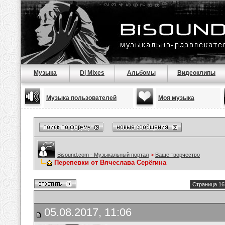
Музыка
Dj Mixes
Альбомы
Видеоклипы
Музыка пользователей
Моя музыка
Bisound.com - Музыкальный портал
>
Ваше творчество
Перепевки от Вячеслава Серёгина
Страница 16
05.08.2017, 11:06