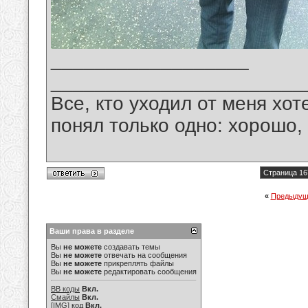
__________________
_______________________
Все, кто уходил от меня хот
понял только одно: хорошо,
Страница 16
«
Предыдущ
Ваши права в разделе
Вы
не можете
создавать темы
Вы
не можете
отвечать на сообщения
Вы
не можете
прикреплять файлы
Вы
не можете
редактировать сообщения
BB коды
Вкл.
Смайлы
Вкл.
[IMG]
код
Вкл.