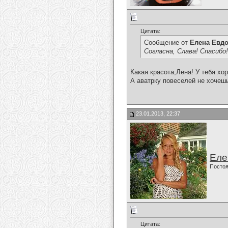
Цитата:
Сообщение от
Елена Евд
Согласна, Слава! Спасибо
Какая красота,Лена! У тебя хо
А аватрку повеселей не хочеш
23.01.2013, 22:37
Еле
Постоя
Цитата: