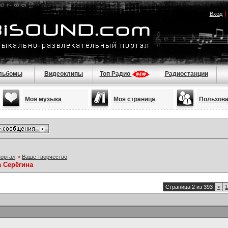
Вход
льбомы
Видеоклипы
Топ Радио
Радиостанции
Моя музыка
Моя страница
Пользов
портал
>
Ваше творчество
а Серёгина
Страница 2 из 393
<
1