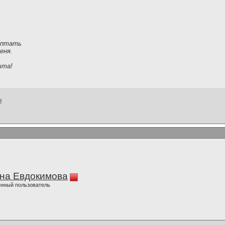
ь
ептать
еня.
чта!
!
на Евдокимова
нный пользователь