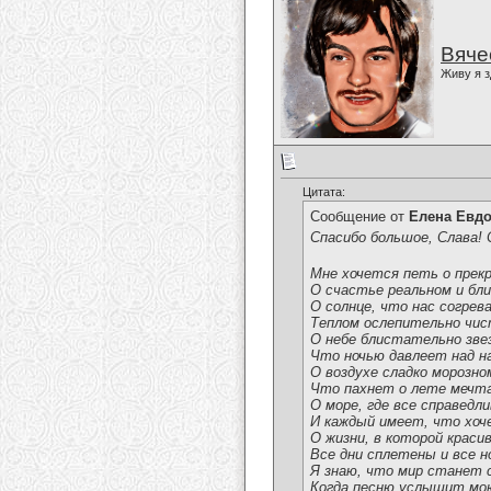
Вяче
Живу я з
Цитата:
Сообщение от
Елена Евд
Спасибо большое, Слава! 
Мне хочется петь о прек
О счастье реальном и бли
О солнце, что нас согрев
Теплом ослепительно чи
О небе блистательно зве
Что ночью давлеет над н
О воздухе сладко морозно
Что пахнет о лете мечт
О море, где все справедли
И каждый имеет, что хоч
О жизни, в которой краси
Все дни сплетены и все н
Я знаю, что мир станет
Когда песню услышит мо