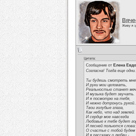
Вяче
Живу я з
Цитата:
Сообщение от
Елена Евд
Согласна! Тогда еще одни..
Ты будешь смотреть мне 
И руки мои целовать,
Реальностью станет ме
И музыка будет звучать.
И я посмотрю на тебя,
И нежно дотронусь рукой..
Твои голубые глаза,
Как небо, что над землей.
И сердце мое навсегда
Любовью к тебе будет го
И песней польются слова:
О счастье с тобой будем
И я расскажу о любви -