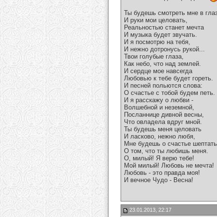
Ты будешь смотреть мне в гла
И руки мои целовать,
Реальностью станет мечта
И музыка будет звучать.
И я посмотрю на тебя,
И нежно дотронусь рукой...
Твои голубые глаза,
Как небо, что над землей.
И сердце мое навсегда
Любовью к тебе будет гореть.
И песней польются слова:
О счастье с тобой будем петь.
И я расскажу о любви -
Волшебной и неземной,
Посланнице дивной весны,
Что овладела вдруг мной.
Ты будешь меня целовать
И ласково, нежно любя,
Мне будешь о счастье шептать
О том, что ты любишь меня.
О, милый! Я верю тебе!
Мой милый! Любовь не мечта!
Любовь - это правда моя!
И вечное Чудо - Весна!
23.01.2013, 22:17