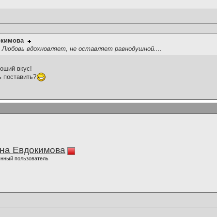
окимова
! Любовь вдохновляет, не оставляет равнодушной....
роший вкус!
ь поставить?
на Евдокимова
нный пользователь