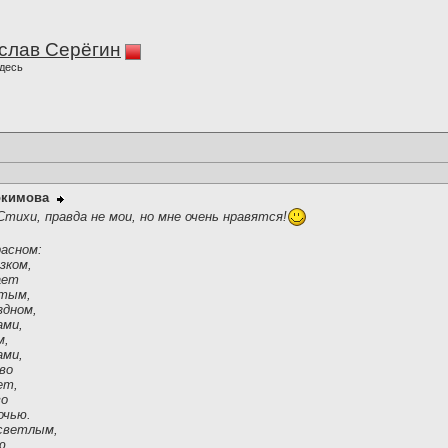
слав Серёгин
десь
окимова
Стихи, правда не мои, но мне очень нравятся!
расном:
зком,
ает
стым,
здном,
ами,
м,
ами,
во
ет,
во
очью.
 светлым,
ю,