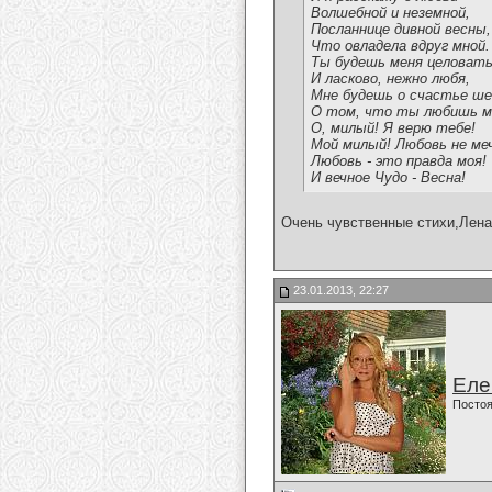
Волшебной и неземной,
Посланнице дивной весны,
Что овладела вдруг мной.
Ты будешь меня целоват
И ласково, нежно любя,
Мне будешь о счастье ш
О том, что ты любишь м
О, милый! Я верю тебе!
Мой милый! Любовь не ме
Любовь - это правда моя!
И вечное Чудо - Весна!
Очень чувственные стихи,Лена
23.01.2013, 22:27
Еле
Постоя