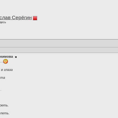
слав Серёгин
десь
окимова
..
в глаза
чта
.
реть.
 петь.