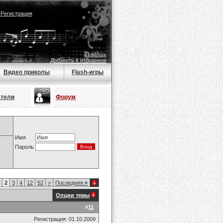
|
Регистрация
Помощь
Добавить в избранное
Видео приколы
Flash-игры
атели
Форум
Имя
Пароль
2
3
4
12
52
>
Последняя
»
Опции темы
#
11
Регистрация: 01.10.2009