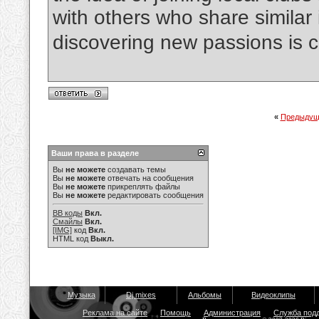
with others who share similar 
discovering new passions is c
«
Предыдущ
Ваши права в разделе
Вы
не можете
создавать темы
Вы
не можете
отвечать на сообщения
Вы
не можете
прикреплять файлы
Вы
не можете
редактировать сообщения
BB коды
Вкл.
Смайлы
Вкл.
[IMG]
код
Вкл.
HTML код
Выкл.
Музыка
Dj mixes
Альбомы
Видеоклипы
Реклама на сайте
Помощь
Администрация
Служба под