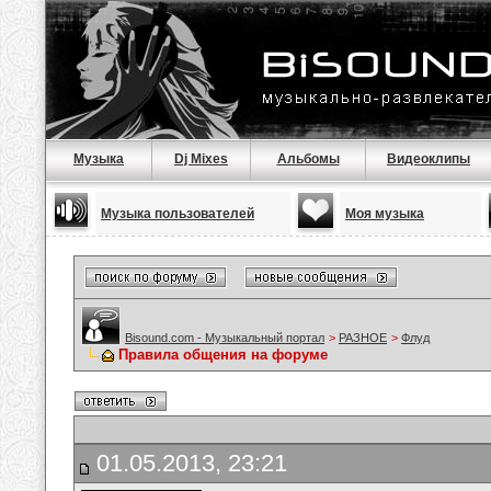
Музыка
Dj Mixes
Альбомы
Видеоклипы
Музыка пользователей
Моя музыка
Bisound.com - Музыкальный портал
>
РАЗНОЕ
>
Флуд
Правила общения на форуме
01.05.2013, 23:21