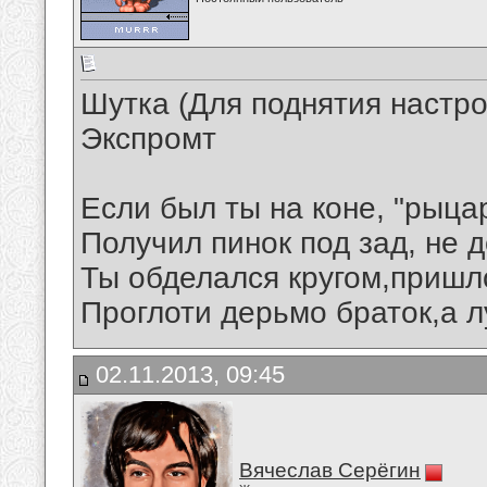
Шутка (Для поднятия настр
Экспромт
Если был ты на коне, "рыца
Получил пинок под зад, не
Ты обделался кругом,пришл
Проглоти дерьмо браток,а лу
02.11.2013, 09:45
Вячеслав Серёгин