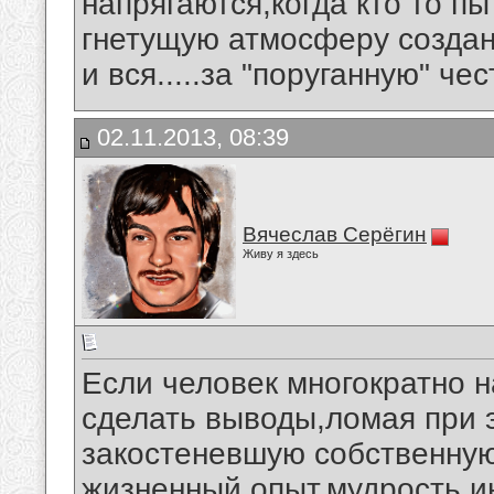
напрягаются,когда кто то п
гнетущую атмосферу созда
и вся.....за "поруганную" честь.
02.11.2013, 08:39
Вячеслав Серёгин
Живу я здесь
Если человек многократно н
сделать выводы,ломая при 
закостеневшую собственную
жизненный опыт,мудрость,и