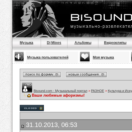
Музыка
Dj Mixes
Альбомы
Видеоклипы
Музыка пользователей
Моя музыка
Bisound.com - Музыкальный портал
>
РАЗНОЕ
>
Культура и Иск
Ваши любимые афоризмы!
31.10.2013, 06:53