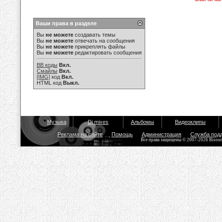
Ваши права в разделе
Вы
не можете
создавать темы
Вы
не можете
отвечать на сообщения
Вы
не можете
прикреплять файлы
Вы
не можете
редактировать сообщения
BB коды
Вкл.
Смайлы
Вкл.
[IMG]
код
Вкл.
HTML код
Выкл.
Музыка
Dj mixes
Альбомы
Видеоклипы
Реклама на сайте
Помощь
Администрация
Служба под
Все права защищены © 2007-2026 Bisou