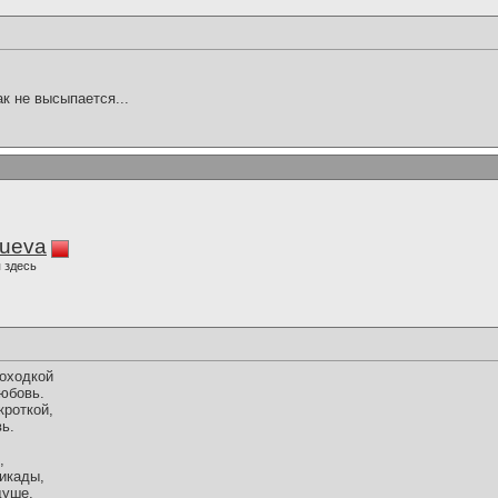
ак не высыпается...
lueva
 здесь
оходкой
юбовь.
кроткой,
ь.
,
икады,
душе,