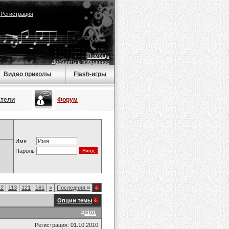
|
Регистрация
Помощь
Добавить в избранное
Видео приколы
Flash-игры
атели
Форум
Имя
Пароль
12
113
121
161
>
Последняя
»
Опции темы
#
1101
Регистрация: 01.10.2010