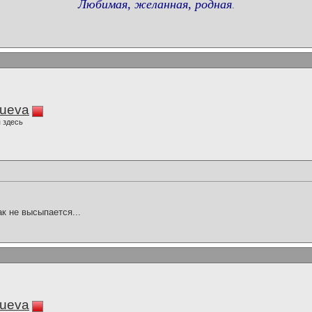
Любимая, желанная, родная
.
lueva
 здесь
ак не высыпается...
lueva