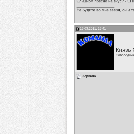
Слишком пресно на вкус? - С
__________________
Не будите во мне зверя, он и т
16.03.2011, 15:41
Князь
Собеседник
Зеркало