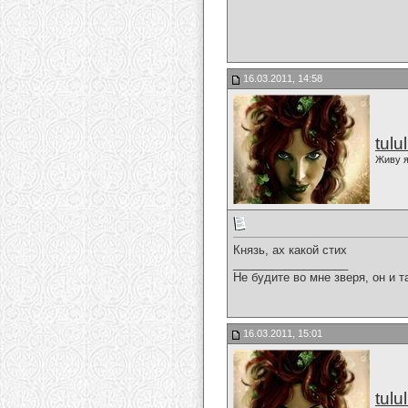
16.03.2011, 14:58
tulu
Живу я
Князь, ах какой стих
__________________
Не будите во мне зверя, он и т
16.03.2011, 15:01
tulu