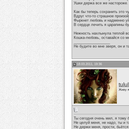
Ушки держа все же настороже.
Как бы теперь сохранить это ч
Вдруг что-то страшное произой
Фыркнет любовь и надменно 
В сердце лечить я царапины бу
Нежность нахлынула теплой 
Кошка-любовь, оставайся со м
__________________
Не будите во мне зверя, он и т
18.03.2011, 19:36
tulu
Живу я
Ты сегодня очень мил, я тому 
Не целуй меня, не надо, ты и т
Не держи меня, прости, бьётся