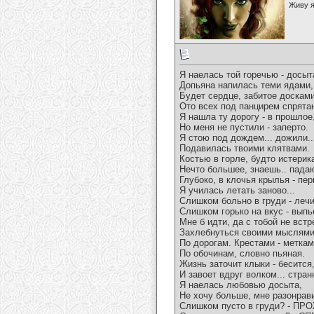
Живу я
Я наелась той горечью - досыт
Допьяна напилась теми ядами,
Будет сердце, забитое доскам
Ото всех под панцирем спрятан
Я нашла ту дорогу - в прошлое
Но меня не пустили - заперто.
Я стою под дождем... дожили..
Подавилась твоими клятвами.
Костью в горле, будто истерик
Нечто большее, знаешь.. падаю
Глубоко, в клочья крылья - пе
Я училась летать заново...
Слишком больно в груди - лечи
Слишком горько на вкус - выпь
Мне б идти, да с тобой не встр
Захлебнуться своими мыслями
По дорогам. Крестами - меткам
По обочинам, словно пьяная.
Жизнь заточит клыки - бесится
И завоет вдруг волком... странн
Я наелась любовью досыта,
Не хочу больше, мне разонрав
Слишком пусто в груди? - ПР