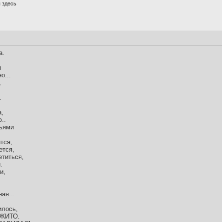
 здесь
а.
и
о...
,
.
а,
..
рьями
тся,
ется,
етиться,
.
и,
,
ая...
илось,
ОЖИТО.