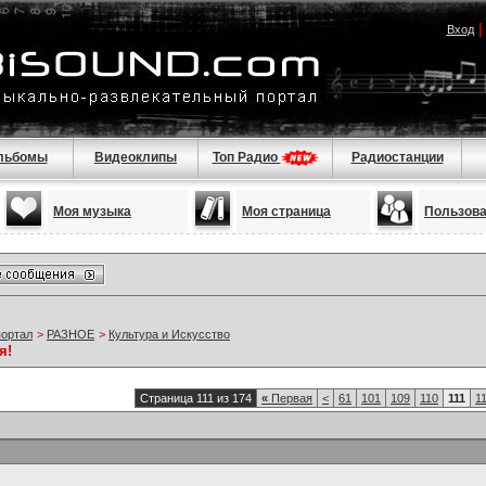
Вход
льбомы
Видеоклипы
Топ Радио
Радиостанции
Моя музыка
Моя страница
Пользов
портал
>
РАЗНОЕ
>
Культура и Искусство
я!
Страница 111 из 174
«
Первая
<
61
101
109
110
111
1