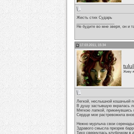
Жесть стих Сударь
__________________
Не будите во мне зверя, он и т
17.03.2011, 15:34
tulu
Живу я
Легкой, неслышной кошачьей п
В душу застывшую вкралась л
Мягкою лапкой, прикинувшись 
Сердце мое растревожила внов
Нежно мурлыча свои серенады
Здравого смысла презрев барр
Тихо свернулась клубочком в 