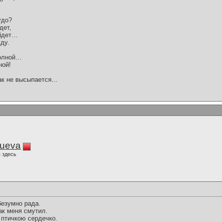
удо?
дет,
уйдет…
ду.
волной…
ной!
ак не высыпается...
lueva
 здесь
безумно рада.
ак меня смутил.
 птичкою сердечко.