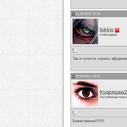
11.09.2011, 07:54
lokkis
Собеседник
Так и хочется сказать афориз
29.09.2011, 09:17
Кудряшка
Постоянный польз
Божественно!!!!!!!!