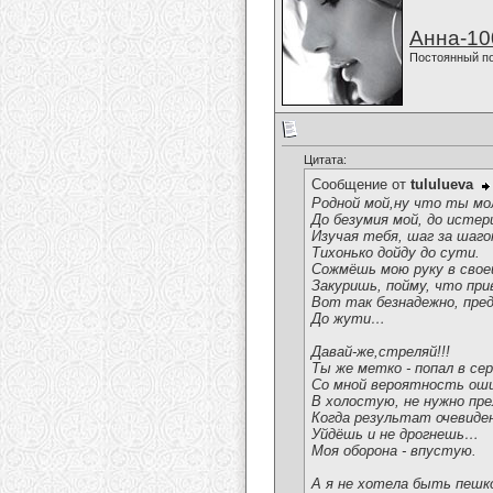
Анна-10
Постоянный п
Цитата:
Сообщение от
tululueva
Родной мой,ну что ты м
До безумия мой, до исте
Изучая тебя, шаг за шаго
Тихонько дойду до сути.
Сожмёшь мою руку в свое
Закуришь, пойму, что при
Вот так безнадежно, пр
До жути…
Давай-же,стреляй!!!
Ты же метко - попал в сер
Со мной вероятность оши
В холостую, не нужно пре
Когда результат очевиде
Уйдёшь и не дрогнешь…
Моя оборона - впустую.
А я не хотела быть пешк