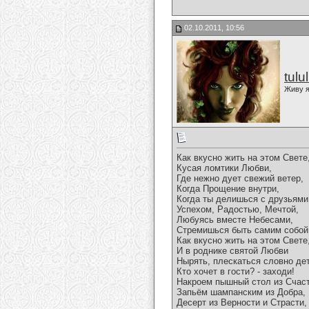
02.10.2011, 10:56
tulu
Живу я
Как вкусно жить на этом Свете
Кусая ломтики Любви,
Где нежно дует свежий ветер,
Когда Прощение внутри,
Когда ты делишься с друзьями
Успехом, Радостью, Мечтой,
Любуясь вместе Небесами,
Стремишься быть самим собой
Как вкусно жить на этом Свете
И в роднике святой Любви
Нырять, плескаться словно дет
Кто хочет в гости? - заходи!
Накроем пышный стол из Счаст
Запьём шампанским из Добра,
Десерт из Верности и Страсти,