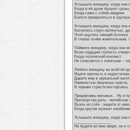
Услышьте женщину, когда она 
Когда в её душе бушуют грозы,
Когда сама с собой наедине
Боится превратиться в хрупку
Услышьте женщину, когда она 
Коснитесь струн натянутых, д
Чтоб ощутить эмоций всплеск,
В глазах огнём живительным, 
Поймите женщину, когда она м
Всем сердцем глупость отверг
Когда логический контекст
Не сочетается с понятьем – «
Любите женщину во всей её кр
Ищите прелесть в недостатках
Дарите мир в зеркальной нагот
Наивностью безумных чувств,
В порыве страсти восторгаясь.
Придирчивы желанья... Ну и пу
Притворства роль - житейская 
Вуаль из слёз - защита от невз
Когда кругом жужжат назойлив
Услышьте женщину, когда она
__________________
Не будите во мне зверя, он и т