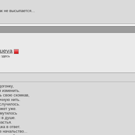
ак не высыпается...
lueva
 здесь
догонку,
я изменить.
ть свою скомкав,
чную нить.
 случилось.
ожет уже.
 мутилось
 в душе.
частья.
ка в ответ.
в начальство...