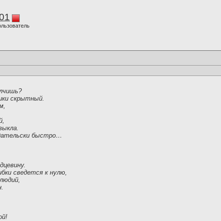
01
ользователь
олчишь?
рики скрытный.
м,
й,
выкла.
едательски быстро…
дцевину.
бки сведется к нулю,
людий,
н.
ой!