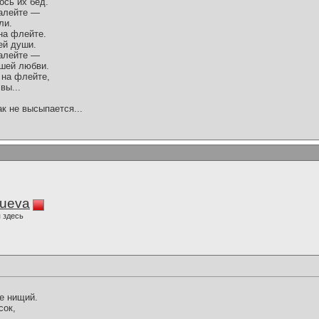
ось их бед.
жалейте —
ли.
 на флейте.
ей души.
жалейте —
вшей любви.
 на флейте,
вы...
ак не высыпается...
lueva
 здесь
же нищий.
сок,