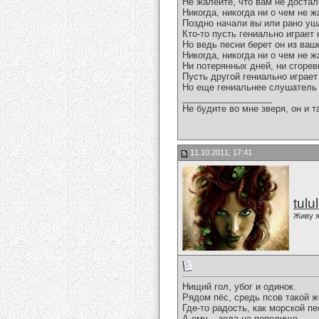
Не жалейте, что вам не достал
Никогда, никогда ни о чем не 
Поздно начали вы или рано уш
Кто-то пусть гениально играет
Но ведь песни берет он из ваш
Никогда, никогда ни о чем не 
Ни потерянных дней, ни сгоре
Пусть другой гениально играет
Но еще гениальнее слушатель 
__________________
Не будите во мне зверя, он и т
11.10.2011, 17:41
tulu
Живу я
Нищий гол, убог и одинок.
Рядом пёс, средь псов такой 
Где-то радость, как морской пе
А ему – зола на пепелище.