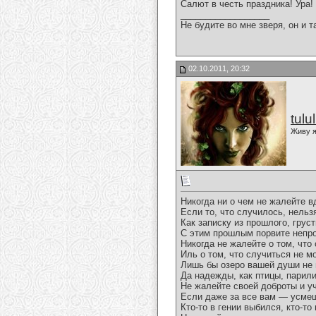
Салют в честь праздника! Ура!
__________________
Не будите во мне зверя, он и т
02.10.2011, 20:32
tulu
Живу я
Никогда ни о чем не жалейте в
Если то, что случилось, нельз
Как записку из прошлого, грус
С этим прошлым порвите непро
Никогда не жалейте о том, что
Иль о том, что случиться не м
Лишь бы озеро вашей души не
Да надежды, как птицы, парили
Не жалейте своей доброты и у
Если даже за все вам — усмеш
Кто-то в гении выбился, кто-то 