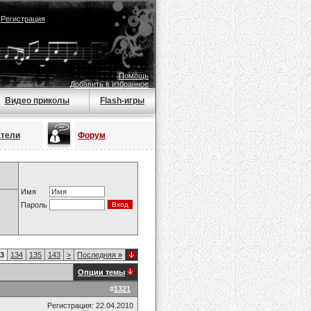
|
Регистрация
Помощь
Добавить в избранное
Видео приколы
Flash-игры
атели
Форум
Имя
Пароль
3
134
135
143
>
Последняя
»
Опции темы
#
1321
Регистрация: 22.04.2010