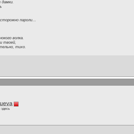
в дамки.
ь
осторожно пароли…
окого волка.
и твоей,
тельно, тихо.
lueva
 здесь