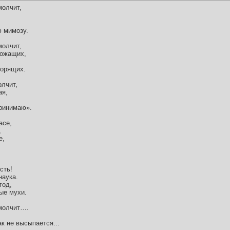
молчит,
ю мимозу.
молчит,
рожащих,
горящих.
олчит,
ая,
принимаю».
асе,
,
е,
сть!
наука.
год,
ые мухи.
 молчит….
ак не высыпается...