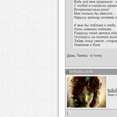
Ведь всё мне пророчило - 
С тобой я согласна играт
Второклассные роли!
Мне только бы вместе…
Нарушу границу взломав 
А мне бы поближе к тебе,
Хоть немного поближе.
Разрушу твоё амплуа один
Останусь на полочке жизн
Займу нишу умело, стара
Уверовав в Бога.
Дааа, Танюш - в точку
07.09.2011, 22:18
tulu
Живу я