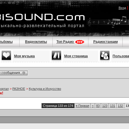
Вход
льбомы
Видеоклипы
Топ Радио
Радиостанции
Моя музыка
Моя страница
Пользов
портал
>
РАЗНОЕ
>
Культура и Искусство
я!
Страница 133 из 174
«
Первая
<
83
123
131
132
13