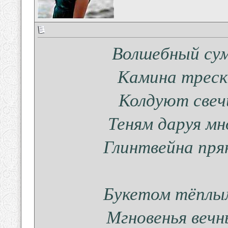
Волшебный сум
Камина треск
Колдуют свеч
Теням даруя мн
Глинтвейна пря
Букетом тёплым
Мгновенья вечн