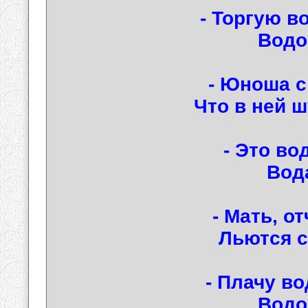
- Торгую в
Водо
- Юноша с
Что в ней 
- Это во
Вод
- Мать, о
Льются 
- Плачу во
Водо