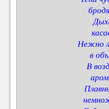
бродя
Дых
каса
Нежно л
в об
В воз
аром
Плавн
немнож