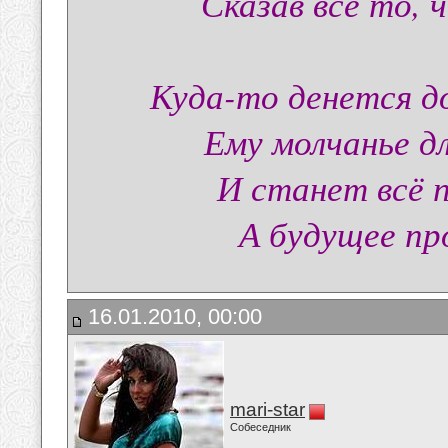
Сказав всё то, ч
Куда-то денется д
Ему молчанье д
И станет всё 
А будущее про
16.01.2010, 00:00
mari-star
Собеседник