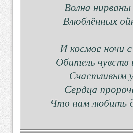
Волна нирваны 
Влюблённых ойк
И космос ночи с
Обитель чувств 
Счастливым у
Сердца пророч
Что нам любить др