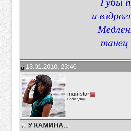
Губы п
и вздрог
Медлен
танец 
13.01.2010, 23:46
mari-star
Собеседник
У КАМИНА...