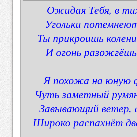
Ожидая Тебя, в тих
Угольки потемнеют
Ты прикроишь колени
И огонь разожгёшь 
Я похожа на юную ф
Чуть заметный румян
Завывающий ветер, 
Широко распахнёт две