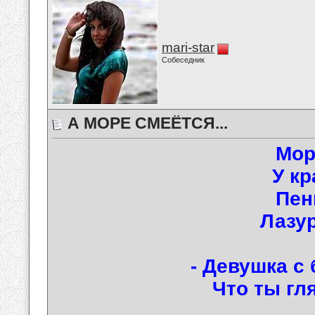
mari-star
Собеседник
А МОРЕ СМЕЁТСЯ...
Мор
У кр
Пен
Лазур
- Девушка с
Что ты гл