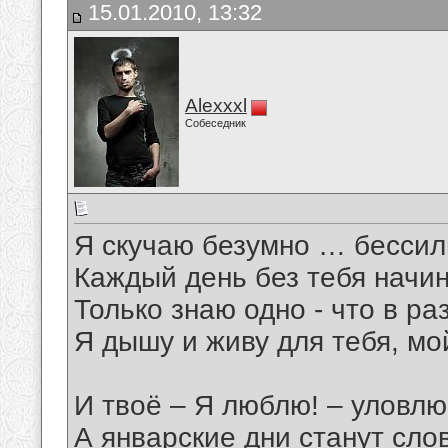
15.01.2010, 13:32
Alexxxl
Собеседник
Я скучаю безумно … бессил
Каждый день без тебя начин
Только знаю одно - что в ра
Я дышу и живу для тебя, мо
И твоё – Я люблю! – уловлю 
А январские дни станут сло