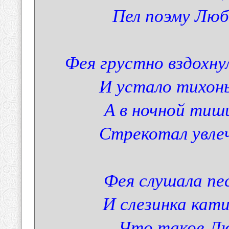
Пел поэму Люб
Фея грустно вздохну
И устало тихон
А в ночной тиш
Стрекотал увлеч
Фея слушала пе
И слезинка кати
Что такое,Лю