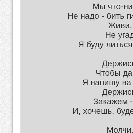
Мы что-ни
Не надо - бить 
Живи,
Не уга
Я буду литься
Держись
Чтобы да
Я напишу на
Держись
Закажем -
И, хочешь, буд
Молчи,