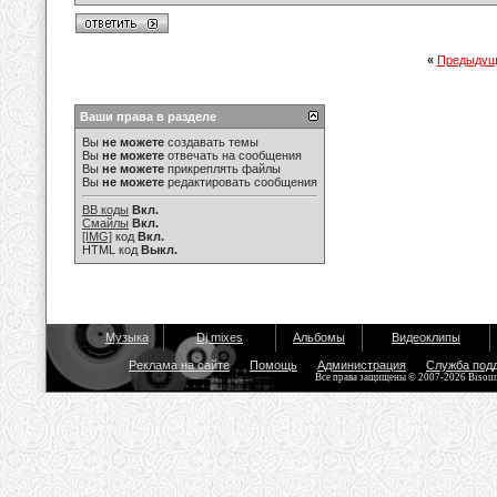
«
Предыдущ
Ваши права в разделе
Вы
не можете
создавать темы
Вы
не можете
отвечать на сообщения
Вы
не можете
прикреплять файлы
Вы
не можете
редактировать сообщения
BB коды
Вкл.
Смайлы
Вкл.
[IMG]
код
Вкл.
HTML код
Выкл.
Музыка
Dj mixes
Альбомы
Видеоклипы
Реклама на сайте
Помощь
Администрация
Служба под
Все права защищены © 2007-2026 Bisou