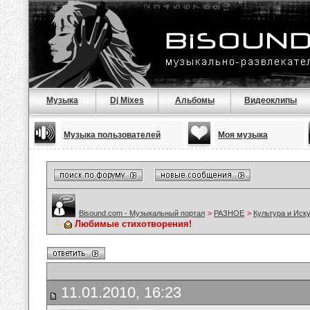
Музыка
Dj Mixes
Альбомы
Видеоклипы
Музыка пользователей
Моя музыка
Bisound.com - Музыкальный портал
>
РАЗНОЕ
>
Культура и Иск
Любимые стихотворения!
11.01.2010, 16:23