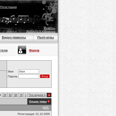
|
Регистрация
Помощь
Добавить в избранное
Видео приколы
Flash-игры
атели
Форум
Имя
Пароль
8
29
30
38
78
>
Последняя
»
Опции темы
#
271
Регистрация: 01.10.2009