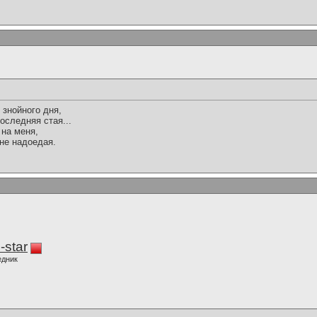
 знойного дня,
оследняя стая...
 на меня,
не надоедая.
-star
едник