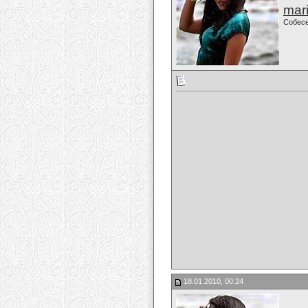
mari
Собес
18.01.2010, 00:24