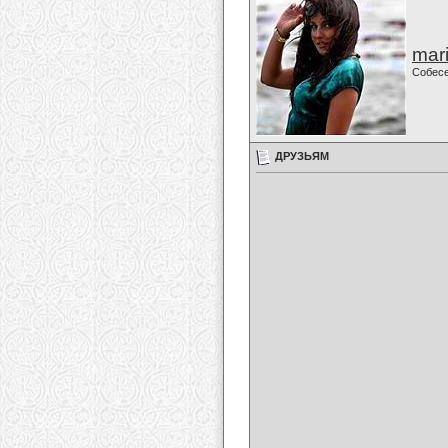
mari
Собес
ДРУЗЬЯМ