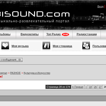
Вход
льбомы
Видеоклипы
Топ Радио
Радиостанции
Моя музыка
Моя страница
Пользов
портал
>
РАЗНОЕ
>
Культура и Искусство
я!
Страница 28 из 174
«
Первая
<
18
26
27
2