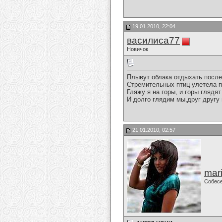
19.01.2010, 22:04
василиса77
Новичок
Плывут облака отдыхать после
Стремительных птиц улетела п
Гляжу я на горы, и горы глядят
И долго глядим мы,друг другу 
21.01.2010, 02:57
mari
Собес