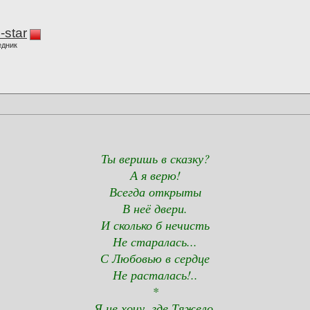
-star
едник
Ты веришь в сказку?
А я верю!
Всегда открыты
В неё двери.
И сколько б нечисть
Не старалась...
С Любовью в сердце
Не расталась!..
*
Я не хочу, где Тяжело,