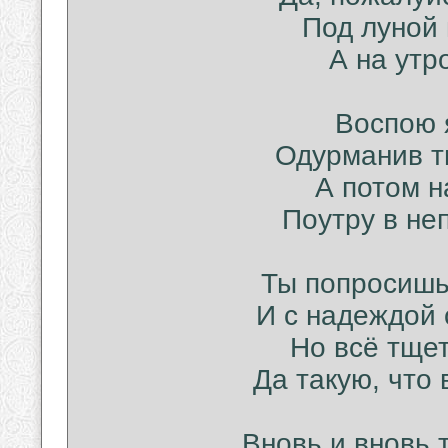
Под луной 
А на утр
Воспою я
Одурманив т
А потом н
Поутру в не
Ты попросишь
И с надеждой 
Но всё тщет
Да такую, что
Вновь и вновь 