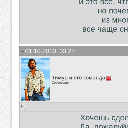
и это все, ч
но поче
из мно
все чаще сн
01.10.2010, 03:27
Тимур и его команда
Собеседник
Хочешь сдел
Да, пожалуйс