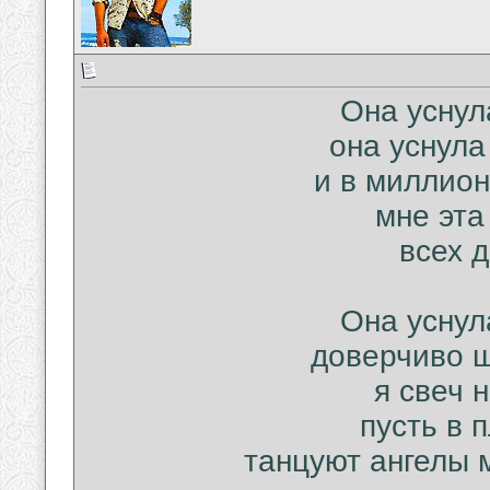
Она уснул
она уснула
и в миллион
мне эта
всех 
Она уснул
доверчиво 
я свеч 
пусть в 
танцуют ангелы 