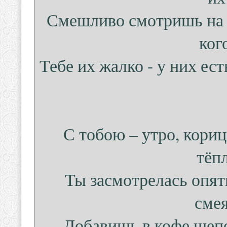
Смешливо смотришь на л
ког
Тебе их жалко - у них ест
С тобою – утро, кори
тёп
Ты засмотрелась опят
смея
Добавишь в кофе щепо