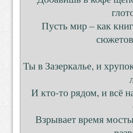
глот
Пусть мир – как книг
сюжетов
Ты в Зазеркалье, и хрупо
И кто-то рядом, и всё н
Взрывает время мосты 
разв