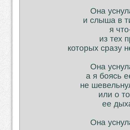
Она уснул
и слыша в т
я что
из тех 
которых сразу н
Она уснул
а я боясь 
не шевельнул
или о то
ее дых
Она уснул