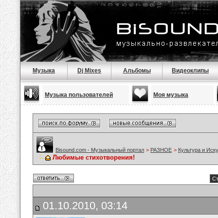
Музыка
Dj Mixes
Альбомы
Видеоклипы
Музыка пользователей
Моя музыка
Bisound.com - Музыкальный портал
>
РАЗНОЕ
>
Культура и Иск
Любимые стихотворения!
Ст
01.10.2010, 03:14