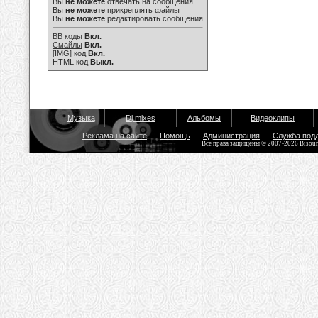
Вы
не можете
отвечать на сообщения
Вы
не можете
прикреплять файлы
Вы
не можете
редактировать сообщения
BB коды
Вкл.
Смайлы
Вкл.
[IMG]
код
Вкл.
HTML код
Выкл.
Музыка
Dj mixes
Альбомы
Видеоклипы
Реклама на сайте
Помощь
Администрация
Служба под
Все права защищены © 2007-2026 Bisou