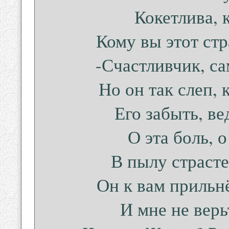
Кокетлива, 
Кому вы этот ст
-Счастливчик, с
Но он так слеп, 
Его забыть, в
О эта боль, 
В пылу страсте
Он к вам прильнё
И мне не верь