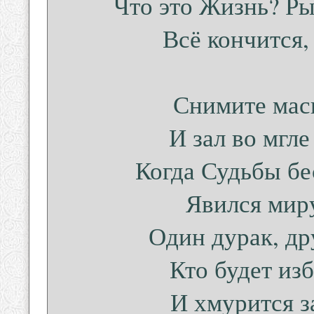
Что это Жизнь? Ры
Всё кончится, 
Снимите маск
И зал во мгле
Когда Судьбы бе
Явился мир
Один дурак, др
Кто будет из
И хмурится з