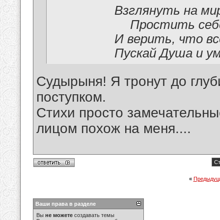
Взглянуть на ми
Простить себе
И верить, что в
Пускай Душа и у
Судырыня! Я тронут до глу
поступком.
Стихи просто замечательные
лицом похож на меня....
Ст
«
Предыдущ
Ваши права в разделе
Вы
не можете
создавать темы