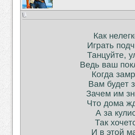
Как нелег
Играть подч
Танцуйте, у
Ведь ваш покл
Когда замр
Вам будет з
Зачем им зн
Что дома жд
А за кули
Так хочет
И в этой м