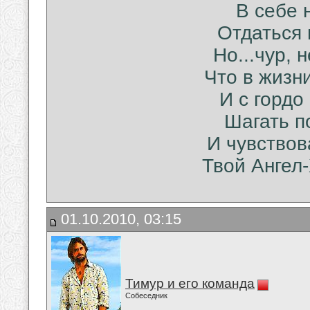
В себе н
Отдаться 
Но...чур, 
Что в жизн
И с гордо
Шагать п
И чувствов
Твой Ангел-
01.10.2010, 03:15
Тимур и его команда
Собеседник