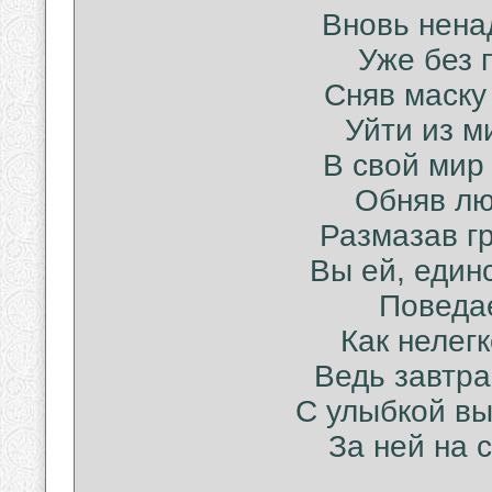
Вновь ненад
Уже без 
Сняв маску
Уйти из м
В свой мир 
Обняв лю
Размазав гр
Вы ей, един
Поведае
Как нелег
Ведь завтра
С улыбкой вы
За ней на 