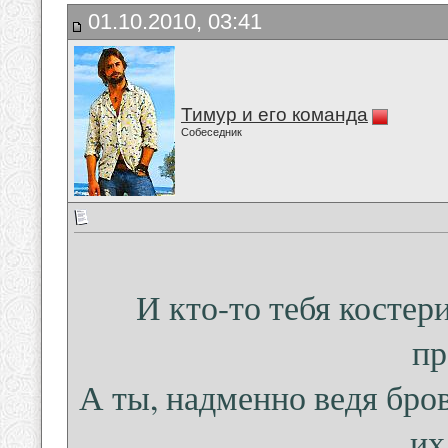
01.10.2010, 03:41
Тимур и его команда
Собеседник
И кто-то тебя костери
пр
А ты, надменно ведя бро
их