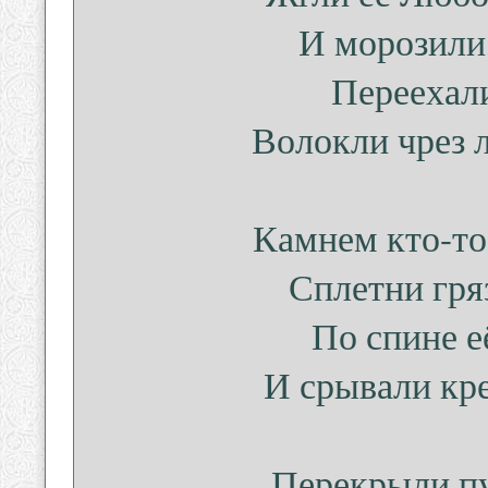
И морозили,
Переехали
Волокли чрез л
Камнем кто-то
Сплетни гря
По спине е
И срывали кре
Перекрыли пу