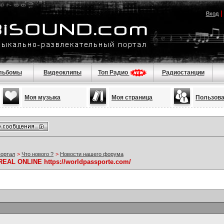
Вход
льбомы
Видеоклипы
Топ Радио
Радиостанции
Моя музыка
Моя страница
Пользов
портал
>
Что нового ?
>
Новости нашего форума
L ONLINE https://worldpassporte.com/