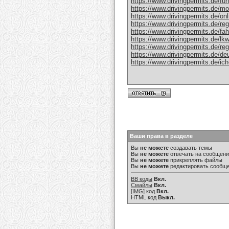
https://www.drivingpermits.de/fuh
https://www.drivingpermits.de/mot
https://www.drivingpermits.de/onl
https://www.drivingpermits.de/regi
https://www.drivingpermits.de/fah
https://www.drivingpermits.de/lk
https://www.drivingpermits.de/reg
https://www.drivingpermits.de/de
https://www.drivingpermits.de/ic
Ваши права в разделе
Вы
не можете
создавать темы
Вы
не можете
отвечать на сообщен
Вы
не можете
прикреплять файлы
Вы
не можете
редактировать сообщ
BB коды
Вкл.
Смайлы
Вкл.
[IMG]
код
Вкл.
HTML код
Выкл.