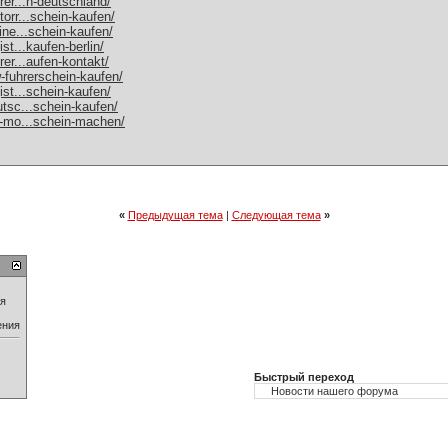
rer...n-deutschland/
orr...schein-kaufen/
ine...schein-kaufen/
st...kaufen-berlin/
rer...aufen-kontakt/
w-fuhrerschein-kaufen/
ist...schein-kaufen/
utsc...schein-kaufen/
h-mo...schein-machen/
«
Предыдущая тема
|
Следующая тема
»
ия
ения
Быстрый переход