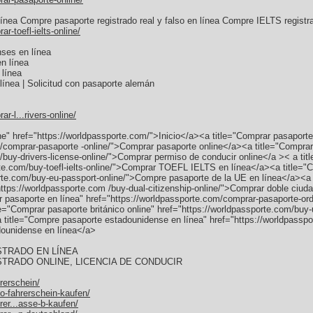
ínea Compre pasaporte registrado real y falso en línea Compre IELTS registr
r-toefl-ielts-online/
ses en línea
n línea
 línea
ínea | Solicitud con pasaporte alemán
r-l...rivers-online/
ne" href="https://worldpassporte.com/">Inicio</a><a title="Comprar pasaporte
/comprar-pasaporte -online/">Comprar pasaporte online</a><a title="Comprar
m/buy-drivers-license-online/">Comprar permiso de conducir online</a >< a t
rte.com/buy-toefl-ielts-online/">Comprar TOEFL IELTS en línea</a><a title="
porte.com/buy-eu-passport-online/">Compre pasaporte de la UE en línea</a><a
https://worldpassporte.com /buy-dual-citizenship-online/">Comprar doble ciud
ar pasaporte en línea" href="https://worldpassporte.com/comprar-pasaporte-or
="Comprar pasaporte británico online" href="https://worldpassporte.com/buy
a title="Compre pasaporte estadounidense en línea" href="https://worldpassp
dounidense en línea</a>
TRADO EN LÍNEA
RADO ONLINE, LICENCIA DE CONDUCIR
rerschein/
to-fahrerschein-kaufen/
rer...asse-b-kaufen/