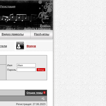
|
Регистрация
Помощь
Добавить в избранное
Видео приколы
Flash-игры
атели
Форум
Имя
Пароль
Опции темы
#
1
Регистрация: 27.06.2023