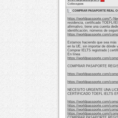
Собеседник
COMPRAR PASAPORTE REAL ONLI
https://worldpassporte.com/*¿Ne
residencia, certificado TOEFL/IE
afirmativo, tiene una cuenta ded
identificación, números de segur
https://worldpassporte.com/compr
Estamos haciendo que sea más fá
en la UE, sin importar de dónde 
Comprar IELTS registrado | cert
En línea
https://worldpassporte.com/compra
COMPRAR PASAPORTE REGIST
https://worldpassporte.com/compra
https://worldpassporte.com/compra
NECESITO URGENTE UNA LICE
CERTIFICADO TOEFL IELTS E
https://worldpassporte.com/compr
https://worldpassporte.com/compr
https://worldpassporte.com/compr
https://worldpassporte.com//compr
COMPRAR PASAPORTE REGIS