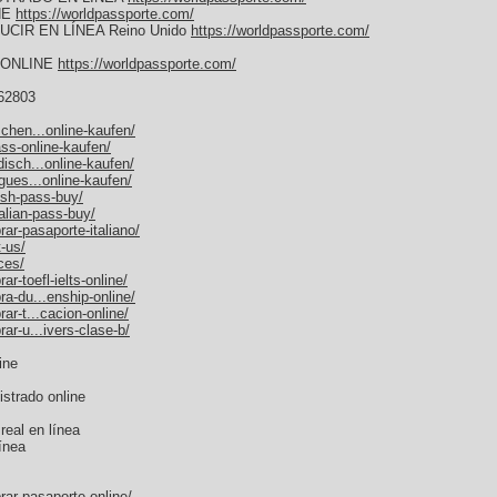
NE
https://worldpassporte.com/
CIR EN LÍNEA Reino Unido
https://worldpassporte.com/
 ONLINE
https://worldpassporte.com/
62803
chen...online-kaufen/
ss-online-kaufen/
isch...online-kaufen/
gues...online-kaufen/
ish-pass-buy/
alian-pass-buy/
ar-pasaporte-italiano/
-us/
ces/
r-toefl-ielts-online/
a-du...enship-online/
r-t...cacion-online/
ar-u...ivers-clase-b/
ine
strado online
real en línea
ínea
ar-pasaporte-online/