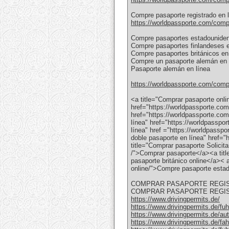
Compre pasaporte registrado en l
https://worldpassporte.com/compra
Compre pasaportes estadouniden
Compre pasaportes finlandeses e
Compre pasaportes británicos en
Compre un pasaporte alemán en l
Pasaporte alemán en línea
https://worldpassporte.com/compra
<a title="Comprar pasaporte onli
href="https://worldpassporte.com
href="https://worldpassporte.co
línea" href="https://worldpasspo
línea" href ="https://worldpass
doble pasaporte en línea" href="
title="Comprar pasaporte Solicit
/">Comprar pasaporte</a><a title
pasaporte británico online</a>< 
online/">Compre pasaporte esta
COMPRAR PASAPORTE REGIS
COMPRAR PASAPORTE REGIST
https://www.drivingpermits.de/
https://www.drivingpermits.de/fuh
https://www.drivingpermits.de/au
https://www.drivingpermits.de/fah