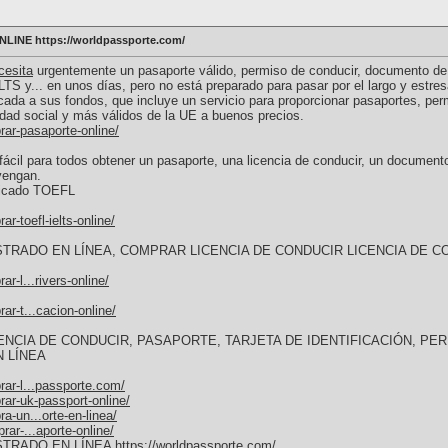
NE https://worldpassporte.com/
cesita
urgentemente un pasaporte válido, permiso de conducir, documento de 
LTS y... en unos días, pero no está preparado para pasar por el largo y estr
icada a sus fondos, que incluye un servicio para proporcionar pasaportes, per
idad social y más válidos de la UE a buenos precios.
ar-pasaporte-online/
cil para todos obtener un pasaporte, una licencia de conducir, un documento
vengan.
ificado TOEFL
r-toefl-ielts-online/
RADO EN LÍNEA, COMPRAR LICENCIA DE CONDUCIR LICENCIA DE C
r-l...rivers-online/
r-t...cacion-online/
NCIA DE CONDUCIR, PASAPORTE, TARJETA DE IDENTIFICACIÓN, PER
N LÍNEA
ar-l...passporte.com/
ar-uk-passport-online/
a-un...orte-en-linea/
ar-...aporte-online/
TRADO EN LÍNEA
https://worldpassporte.com/