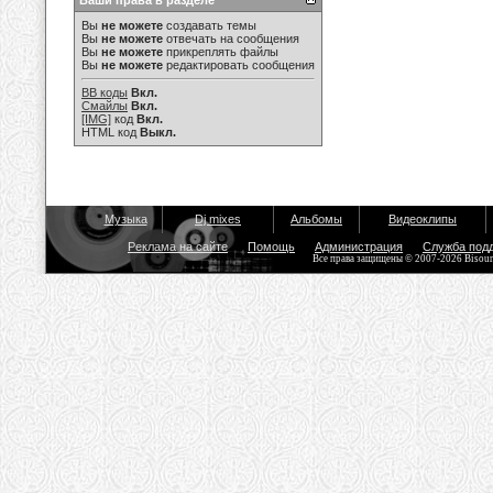
Ваши права в разделе
Вы
не можете
создавать темы
Вы
не можете
отвечать на сообщения
Вы
не можете
прикреплять файлы
Вы
не можете
редактировать сообщения
BB коды
Вкл.
Смайлы
Вкл.
[IMG]
код
Вкл.
HTML код
Выкл.
Музыка
Dj mixes
Альбомы
Видеоклипы
Реклама на сайте
Помощь
Администрация
Служба под
Все права защищены © 2007-2026 Bisou