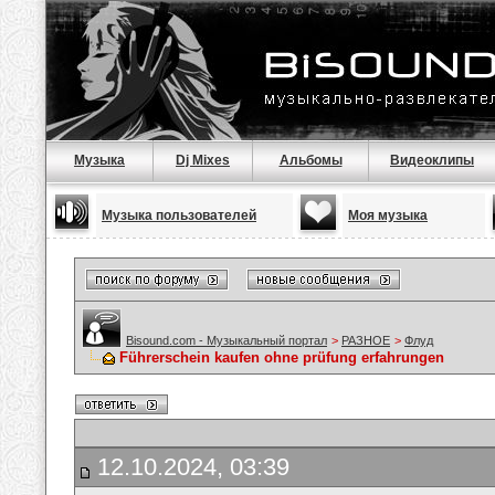
Музыка
Dj Mixes
Альбомы
Видеоклипы
Музыка пользователей
Моя музыка
Bisound.com - Музыкальный портал
>
РАЗНОЕ
>
Флуд
Führerschein kaufen ohne prüfung erfahrungen
12.10.2024, 03:39