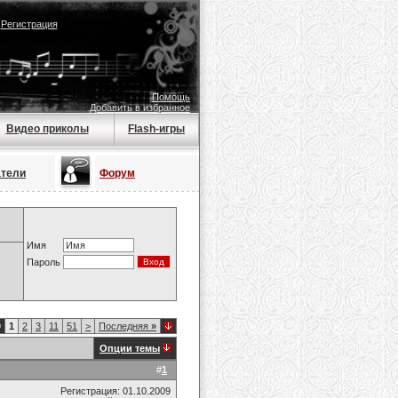
|
Регистрация
Помощь
Добавить в избранное
Видео приколы
Flash-игры
атели
Форум
Имя
Пароль
9
1
2
3
11
51
>
Последняя
»
Опции темы
#
1
Регистрация: 01.10.2009