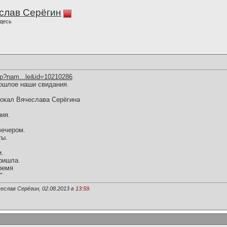
слав Серёгин
десь
hp?nam...le&id=10210286
ошлое наши свидания.
вокал Вячеслава Серёгина
ия.
вечером.
ты.
и.
ришла.
ремя
"
еслав Серёгин, 02.08.2013 в
13:59
.