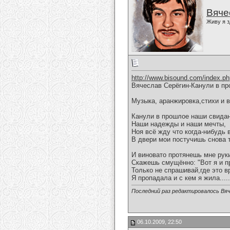
Вяче
Живу я з
http://www.bisound.com/index.p
Вячеслав Серёгин-Канули в пр
Музыка, аранжировка,стихи и 
Канули в прошлое наши свидан
Наши надежды и наши мечты,
Ноя всё жду что когда-нибудь 
В двери мои постучишь снова 
И виновато протянешь мне рук
Скажешь смущённо: "Вот я и п
Только не спрашивай,где это в
Я пропадала и с кем я жила.....
Последний раз редактировалось Вяч
06.10.2009, 22:50