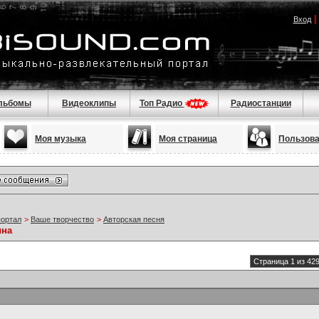
Вход
льбомы
Видеоклипы
Топ Радио
Радиостанции
Моя музыка
Моя страница
Пользов
портал
>
Ваше творчество
>
Авторская песня
ина
Страница 1 из 42