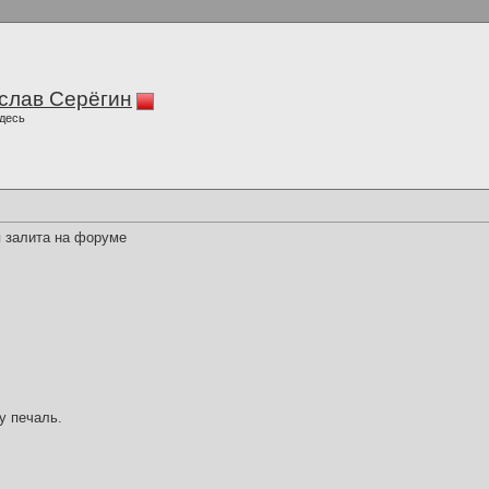
слав Серёгин
десь
я залита на форуме
у печаль.