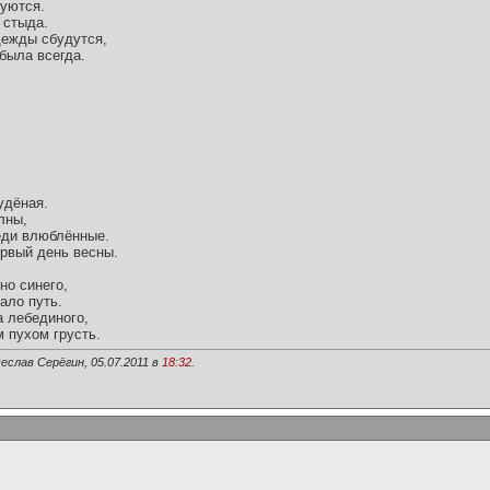
уются.
 стыда.
адежды сбудутся,
была всегда.
удёная.
лны,
еди влюблённые.
ервый день весны.
но синего,
ало путь.
а лебединого,
 пухом грусть.
еслав Серёгин, 05.07.2011 в
18:32
.