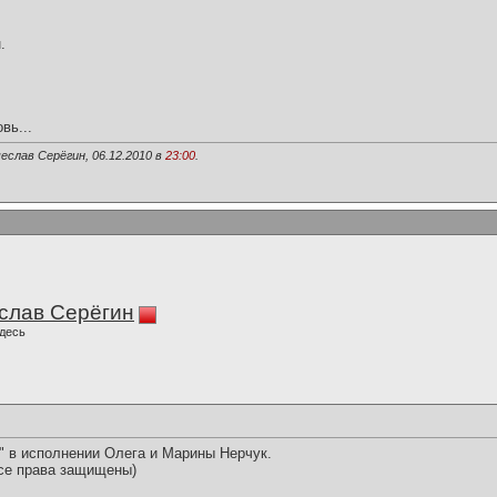
.
вь...
еслав Серёгин, 06.12.2010 в
23:00
.
слав Серёгин
десь
" в исполнении Олега и Марины Нерчук.
се права защищены)