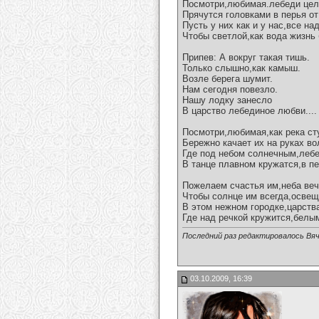
Посмотри,любимая.лебеди цел
Прячутся головками в перья от
Пусть у них как и у нас,все н
Чтобы светлой,как вода жизнь 
Припев: А вокруг такая тишь.
Только слышно,как камыш.
Возле берега шумит.
Нам сегодня повезло.
Нашу лодку занесло
В царство лебединое любви....
Посмотри,любимая,как река ст
Бережно качает их на руках во
Где под небом солнечным,леб
В танце плавном кружатся,в п
Пожелаем счастья им,неба веч
Чтобы солнце им всегда,освещ
В этом нежном городке,царств
Где над речкой кружится,белым
Последний раз редактировалось Вяч
03.10.2009, 16:39