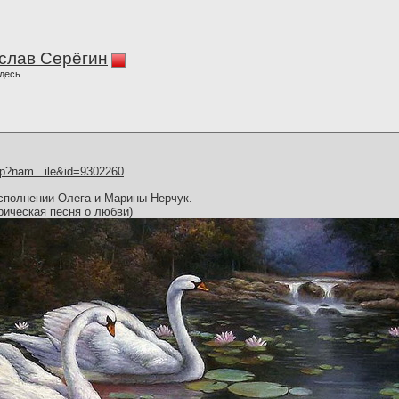
слав Серёгин
десь
hp?nam...ile&id=9302260
сполнении Олега и Марины Нерчук.
рическая песня о любви)