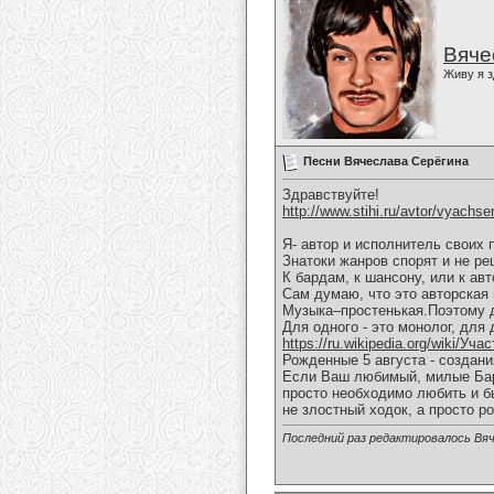
Вяче
Живу я з
Песни Вячеслава Серёгина
Здравствуйте!
http://www.stihi.ru/avtor/vyachse
Я- автор и исполнитель своих 
Знатоки жанров спорят и не ре
К бардам, к шансону, или к ав
Сам думаю, что это авторская 
Музыка–простенькая.Поэтому д
Для одного - это монолог, для 
https://ru.wikipedia.org/wiki/Уч
Рожденные 5 августа - создан
Если Ваш любимый, милые Бары
просто необходимо любить и б
не злостный ходок, а просто р
Последний раз редактировалось Вяч