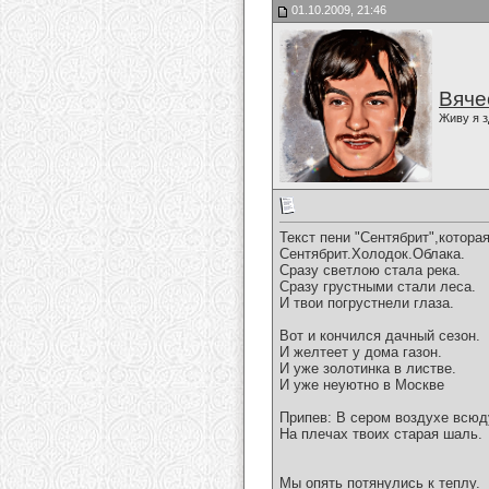
01.10.2009, 21:46
Вяче
Живу я з
Текст пени "Сентябрит",котора
Сентябрит.Холодок.Облака.
Сразу светлою стала река.
Сразу грустными стали леса.
И твои погрустнели глаза.
Вот и кончился дачный сезон.
И желтеет у дома газон.
И уже золотинка в листве.
И уже неуютно в Москве
Припев: В сером воздухе всюд
На плечах твоих старая шаль.
Мы опять потянулись к теплу.