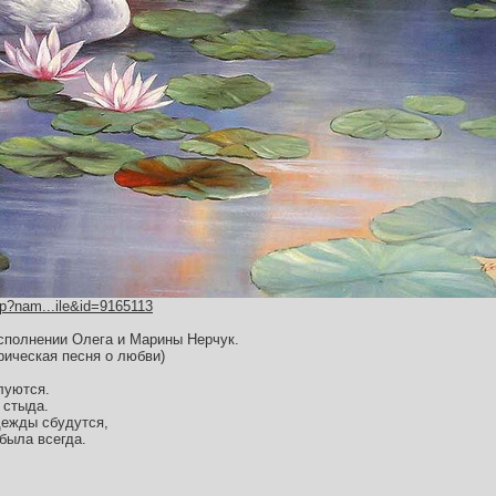
hp?nam...ile&id=9165113
сполнении Олега и Марины Нерчук.
рическая песня о любви)
луются.
 стыда.
адежды сбудутся,
была всегда.