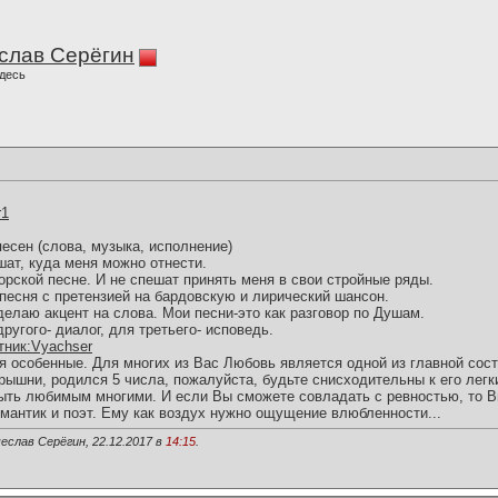
слав Серёгин
десь
r1
песен (слова, музыка, исполнение)
шат, куда меня можно отнести.
торской песне. И не спешат принять меня в свои стройные ряды.
песня с претензией на бардовскую и лирический шансон.
елаю акцент на слова. Мои песни-это как разговор по Душам.
другого- диалог, для третьего- исповедь.
астник:Vyachser
ия особенные. Для многих из Вас Любовь является одной из главной со
шни, родился 5 числа, пожалуйста, будьте снисходительны к его лег
ыть любимым многими. И если Вы сможете совладать с ревностью, то В
омантик и поэт. Ему как воздух нужно ощущение влюбленности...
еслав Серёгин, 22.12.2017 в
14:15
.