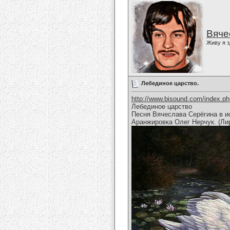
Вяче
Живу я з
Лебединое царство.
http://www.bisound.com/index.p
Лебединое царство
Песня Вячеслава Серёгина в и
Аранжировка Олег Нерчук. (Ли