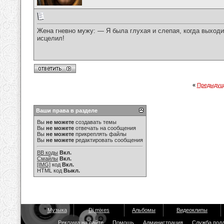
Жена гневно мужу: — Я была глухая и слепая, когда выходи
исцелил!
«
Предыдущ
Ваши права в разделе
Вы
не можете
создавать темы
Вы
не можете
отвечать на сообщения
Вы
не можете
прикреплять файлы
Вы
не можете
редактировать сообщения
BB коды
Вкл.
Смайлы
Вкл.
[IMG]
код
Вкл.
HTML код
Выкл.
Музыка
Dj mixes
Альбомы
Видеоклипы
Реклама на сайте
Помощь
Администрация
Служба под