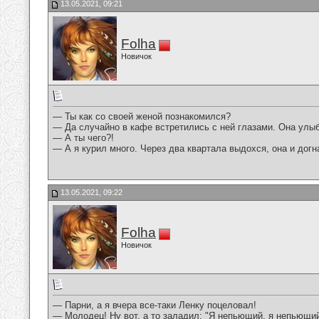
13.05.2021, 09:21
Folha
Новичок
— Ты как со своей женой познакомился?
— Да случайно в кафе встретились с ней глазами. Она улыб
— А ты чего?!
— А я курил много. Через два квартала выдохся, она и догн
13.05.2021, 09:22
Folha
Новичок
— Парни, а я вчера все-таки Ленку поцеловал!
— Молодец! Ну вот, а то заладил: "Я непьющий, я непьющий