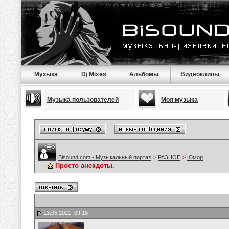
Музыка
Dj Mixes
Альбомы
Видеоклипы
Музыка пользователей
Моя музыка
Bisound.com - Музыкальный портал
>
РАЗНОЕ
>
Юмор
Просто анекдоты.
13.05.2021, 09:18