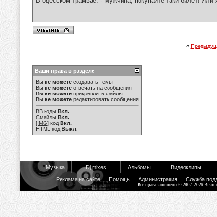
В одесском трамвае: - Мужчина, покупайте таки билет! Или 
«
Предыдущ
Ваши права в разделе
Вы
не можете
создавать темы
Вы
не можете
отвечать на сообщения
Вы
не можете
прикреплять файлы
Вы
не можете
редактировать сообщения
BB коды
Вкл.
Смайлы
Вкл.
[IMG]
код
Вкл.
HTML код
Выкл.
Музыка
Dj mixes
Альбомы
Видеоклипы
Реклама на сайте
Помощь
Администрация
Служба под
Все права защищены © 2007-2026 Bisou