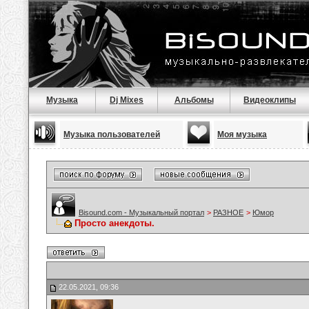
Музыка
Dj Mixes
Альбомы
Видеоклипы
Музыка пользователей
Моя музыка
Bisound.com - Музыкальный портал
>
РАЗНОЕ
>
Юмор
Просто анекдоты.
22.05.2021, 09:36