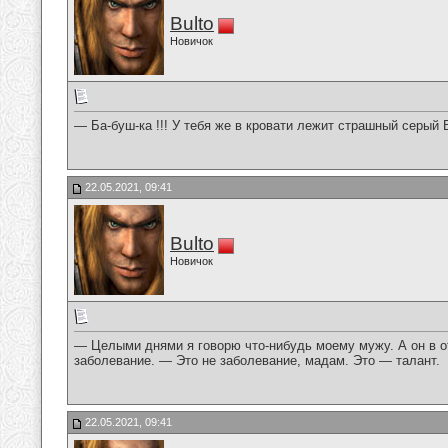
Bulto
Новичок
— Ба-буш-ка !!! У тебя же в кровати лежит страшный серый В
22.05.2021, 09:41
Bulto
Новичок
— Целыми днями я говорю что-нибудь моему мужу. А он в от
заболевание. — Это не заболевание, мадам. Это — талант.
22.05.2021, 09:41