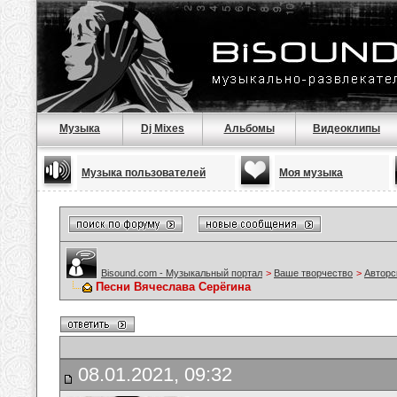
Музыка
Dj Mixes
Альбомы
Видеоклипы
Музыка пользователей
Моя музыка
Bisound.com - Музыкальный портал
>
Ваше творчество
>
Авторс
Песни Вячеслава Серёгина
08.01.2021, 09:32