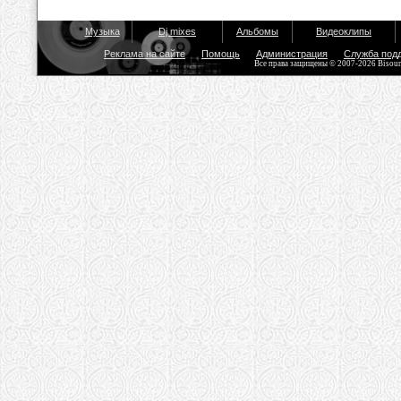
Музыка
Dj mixes
Альбомы
Видеоклипы
Реклама на сайте
Помощь
Администрация
Служба под
Все права защищены © 2007-2026 Bisou