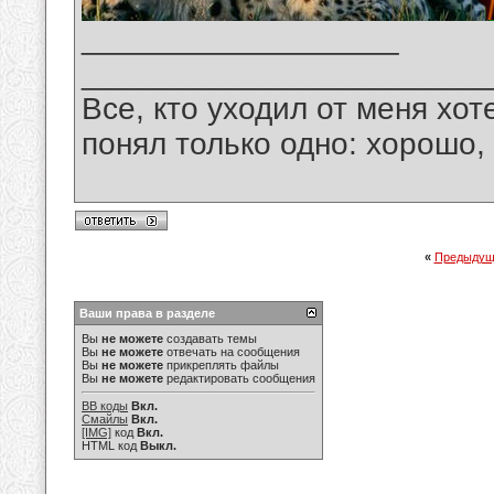
__________________
_______________________
Все, кто уходил от меня хот
понял только одно: хорошо,
«
Предыдущ
Ваши права в разделе
Вы
не можете
создавать темы
Вы
не можете
отвечать на сообщения
Вы
не можете
прикреплять файлы
Вы
не можете
редактировать сообщения
BB коды
Вкл.
Смайлы
Вкл.
[IMG]
код
Вкл.
HTML код
Выкл.