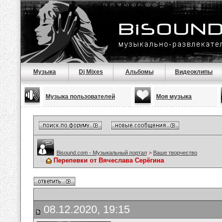
Музыка
Dj Mixes
Альбомы
Видеоклипы
Музыка пользователей
Моя музыка
Bisound.com - Музыкальный портал
>
Ваше творчество
Перепевки от Вячеслава Серёгина
08.12.2020, 19:15