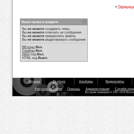
«
Предыдущ
Ваши права в разделе
Вы
не можете
создавать темы
Вы
не можете
отвечать на сообщения
Вы
не можете
прикреплять файлы
Вы
не можете
редактировать сообщения
BB коды
Вкл.
Смайлы
Вкл.
[IMG]
код
Вкл.
HTML код
Выкл.
Музыка
Dj mixes
Альбомы
Видеоклипы
Реклама на сайте
Помощь
Администрация
Служба под
Все права защищены © 2007-2026 Bisou