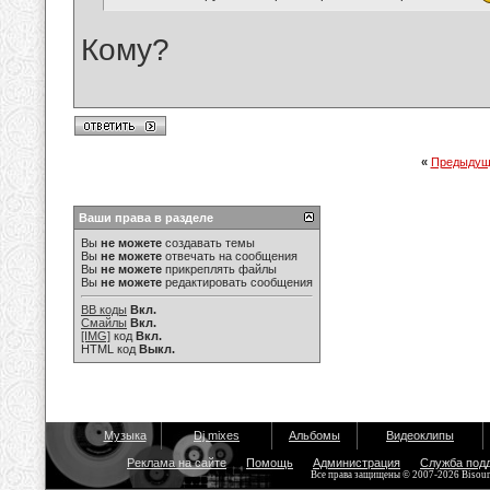
Кому?
«
Предыдущ
Ваши права в разделе
Вы
не можете
создавать темы
Вы
не можете
отвечать на сообщения
Вы
не можете
прикреплять файлы
Вы
не можете
редактировать сообщения
BB коды
Вкл.
Смайлы
Вкл.
[IMG]
код
Вкл.
HTML код
Выкл.
Музыка
Dj mixes
Альбомы
Видеоклипы
Реклама на сайте
Помощь
Администрация
Служба под
Все права защищены © 2007-2026 Bisou