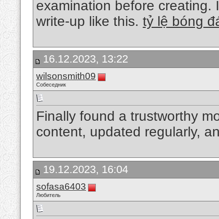
examination before creating. It
write-up like this.
tỷ lệ bóng đ
16.12.2023, 13:22
wilsonsmith09
Собеседник
Finally found a trustworthy m
content, updated regularly, 
19.12.2023, 16:04
sofasa6403
Любитель