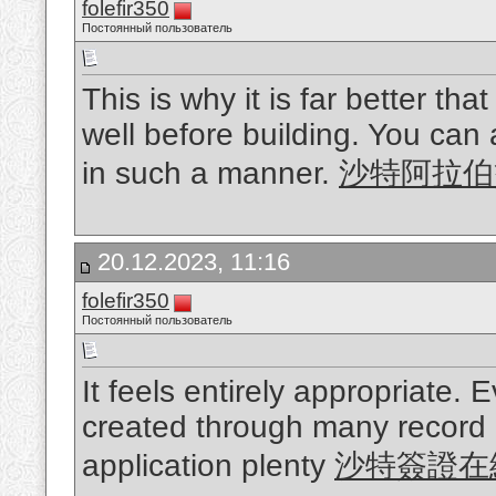
folefir350
Постоянный пользователь
This is why it is far better th
well before building. You can 
in such a manner.
沙特阿拉伯
20.12.2023, 11:16
folefir350
Постоянный пользователь
It feels entirely appropriate.
created through many record ed
application plenty
沙特簽證在