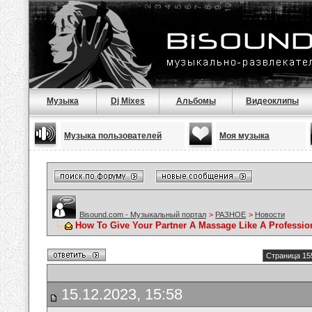
Музыка
Dj Mixes
Альбомы
Видеоклипы
Музыка пользователей
Моя музыка
Bisound.com - Музыкальный портал
>
РАЗНОЕ
>
Новости
How To Give Your Partner A Massage Like A Professio
Страница 15
15.12.2023, 15:58