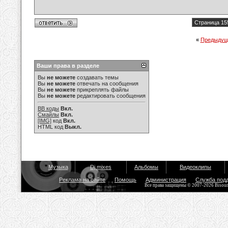
Страница 15
«
Предыдущ
Ваши права в разделе
Вы
не можете
создавать темы
Вы
не можете
отвечать на сообщения
Вы
не можете
прикреплять файлы
Вы
не можете
редактировать сообщения
BB коды
Вкл.
Смайлы
Вкл.
[IMG]
код
Вкл.
HTML код
Выкл.
Музыка
Dj mixes
Альбомы
Видеоклипы
Реклама на сайте
Помощь
Администрация
Служба под
Все права защищены © 2007-2026 Bisou