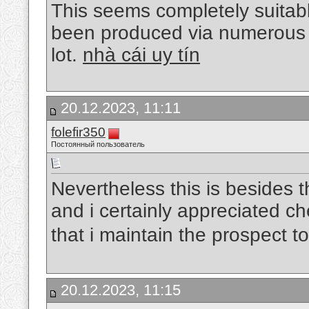
This seems completely suitab
been produced via numerous re
lot.
nhà cái uy tín
20.12.2023, 11:11
folefir350
Постоянный пользователь
Nevertheless this is besides t
and i certainly appreciated che
that i maintain the prospect t
20.12.2023, 11:15