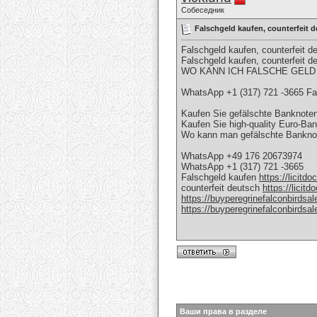
Собеседник
Falschgeld kaufen, counterfeit 
Falschgeld kaufen, counterfeit
Falschgeld kaufen, counterfei
WO KANN ICH FALSCHE GEL
WhatsApp +1 (317) 721 -3665 Fa
Kaufen Sie gefälschte Banknoten 
Kaufen Sie high-quality Euro-Ba
Wo kann man gefälschte Banknote
WhatsApp +49 176 20673974
WhatsApp +1 (317) 721 -3665
Falschgeld kaufen
https://licitd
counterfeit deutsch
https://licit
https://buyperegrinefalconbirdsa
https://buyperegrinefalconbirdsa
Ваши права в разделе