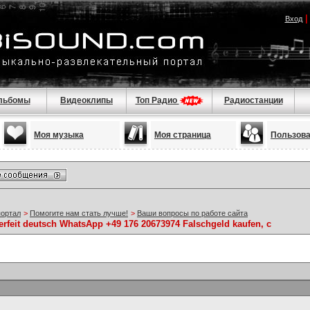
Вход
льбомы
Видеоклипы
Топ Радио
Радиостанции
Моя музыка
Моя страница
Пользов
портал
>
Помогите нам стать лучше!
>
Ваши вопросы по работе сайта
erfeit deutsch WhatsApp +49 176 20673974 Falschgeld kaufen, c