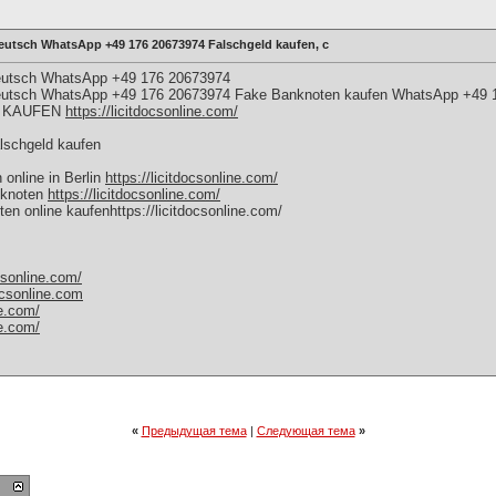
deutsch WhatsApp +49 176 20673974 Falschgeld kaufen, c
 deutsch WhatsApp +49 176 20673974
t deutsch WhatsApp +49 176 20673974 Fake Banknoten kaufen WhatsApp +49
D KAUFEN
https://licitdocsonline.com/
lschgeld kaufen
online in Berlin
https://licitdocsonline.com/
nknoten
https://licitdocsonline.com/
n online kaufenhttps://licitdocsonline.com/
ocsonline.com/
docsonline.com
le.com/
le.com/
«
Предыдущая тема
|
Следующая тема
»