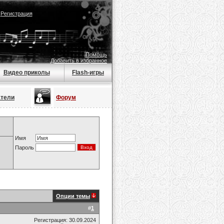
|
Регистрация
Помощь
Добавить в избранное
Видео приколы
Flash-игры
атели
Форум
Имя
Пароль
Опции темы
#
1
Регистрация: 30.09.2024