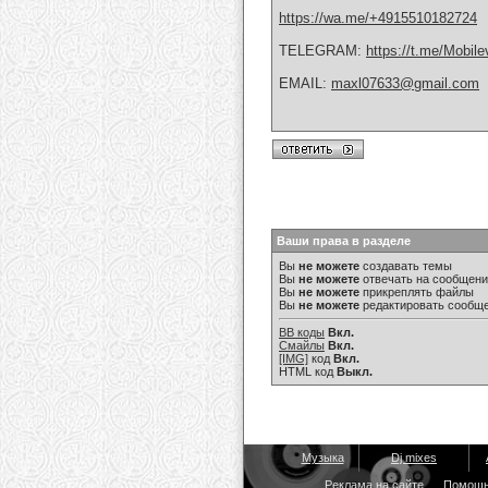
https://wa.me/+4915510182724
TELEGRAM:
https://t.me/Mobile
EMAIL:
maxl07633@gmail.com
Ваши права в разделе
Вы
не можете
создавать темы
Вы
не можете
отвечать на сообщен
Вы
не можете
прикреплять файлы
Вы
не можете
редактировать сообщ
BB коды
Вкл.
Смайлы
Вкл.
[IMG]
код
Вкл.
HTML код
Выкл.
Музыка
Dj mixes
Реклама на сайте
Помощ