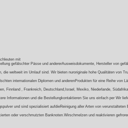
chleuten mit
rstellung gefälschter Pässe und andererAusweisdokumente, Hersteller von ge
 die weltweit im Umlauf sind. Wir bieten nuroriginale hohe Qualitäten von Tr
schten internationalen Diplomen und anderenProdukten für eine Reihe von Län
en, Finnland , Frankreich, Deutschland,Israel, Mexiko, Niederlande, Südafrika
eitere Informationen und die Bestellungkontaktieren Sie uns einfach per Wir li
gspulver und sind spezialisiert aufdieReinigung aller Arten von verunstaltete
kierten oder verschmutzten Banknoten.Wirschmelzen und reaktivieren gefror