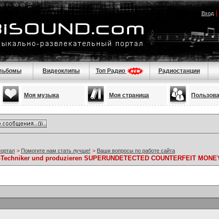
Вход
льбомы
Видеоклипы
Топ Радио
Радиостанции
Моя музыка
Моя страница
Пользов
портал
>
Помогите нам стать лучше!
>
Ваши вопросы по работе сайта
e IT-Techniker und produzieren SUPERUNDETECTED COUNTERFEIT MONE