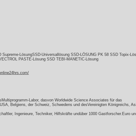
preme-LösungSSD-Universallösung SSD-LÖSUNG PK 58 SSD Topix-Lösu
D VECTROL PASTE-Lösung SSD TEBI-MANETIC-Lösung
online24hrs.com/
lesMultiprogramm-Labor, dasvon Worldwide Science Associates für das
USA, Belgiens, der Schweiz, Schwedens und desVereinigten Königreichs, Asi
haftler, Ingenieure, Techniker, Hilfskräfte undüber 1000 Gastforscher.Euro un