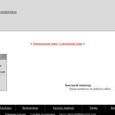
vendorrplug
«
Предыдущая тема
|
Следующая тема
»
ия
ения
Быстрый переход
Альбомы
Видеоклипы
Каталог файлов
Радио
Ви
ь
Администрация
Служба поддержки
bisound@bisound.com
Почта: