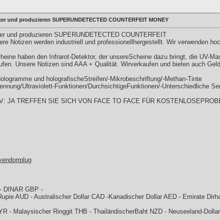
chniker und produzieren SUPERUNDETECTED COUNTERFEIT MONEY
chniker und produzieren SUPERUNDETECTED COUNTERFEIT
 Notizen werden industriell und professionellhergestellt. Wir verwenden ho
eine haben den Infrarot-Detektor, der unsereScheine dazu bringt, die UV-M
en. Unsere Notizen sind AAA + Qualität. Wirverkaufen und bieten auch Geld
logramme und holografischeStreifen/-Mikrobeschriftung/-Methan-Tinte
nung/Ultraviolett-Funktionen/DurchsichtigeFunktionen/-Unterschiedliche Se
UV: JA TREFFEN SIE SICH VON FACE TO FACE FÜR KOSTENLOSEPROB
vendorrplug
 - DINAR GBP -
 Rupie AUD - Australischer Dollar CAD -Kanadischer Dollar AED - Emirate Di
R - Malaysischer Ringgit THB - ThailändischerBaht NZD - Neuseeland-Dollar