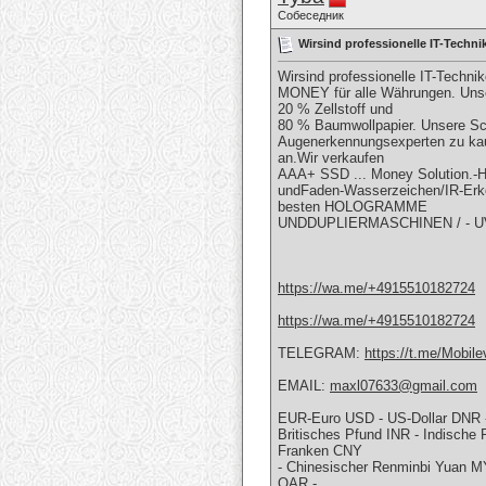
Собеседник
Wirsind professionelle IT-Te
Wirsind professionelle IT-Te
MONEY für alle Währungen. Unsere
20 % Zellstoff und
80 % Baumwollpapier. Unsere Sch
Augenerkennungsexperten zu kauf
an.Wir verkaufen
AAA+ SSD ... Money Solution.-Ho
undFaden-Wasserzeichen/IR-Erken
besten HOLOGRAMME
UNDDUPLIERMASCHINEN / - 
https://wa.me/+4915510182724
https://wa.me/+4915510182724
TELEGRAM:
https://t.me/Mobile
EMAIL:
maxl07633@gmail.com
EUR-Euro USD - US-Dollar DNR
Britisches Pfund INR - Indische
Franken CNY
- Chinesischer Renminbi Yuan MY
QAR -