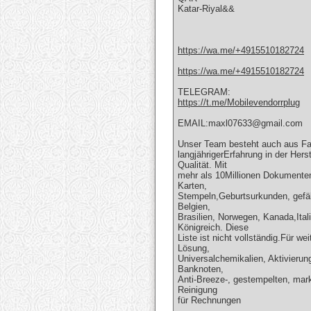
Katar-Riyal&&
https://wa.me/+4915510182724
https://wa.me/+4915510182724
TELEGRAM:
https://t.me/Mobilevendorrplug
EMAIL:maxl07633@gmail.com
Unser Team besteht auch aus Fa
langjährigerErfahrung in der He
Qualität. Mit
mehr als 10Millionen Dokumenten,
Karten,
Stempeln,Geburtsurkunden, gefäl
Belgien,
Brasilien, Norwegen, Kanada,Itali
Königreich. Diese
Liste ist nicht vollständig.Für w
Lösung,
Universalchemikalien, Aktivierun
Banknoten,
Anti-Breeze-, gestempelten, mar
Reinigung
für Rechnungen