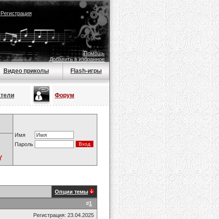
|
Регистрация
Помощь
Добавить в избранное
Видео приколы
Flash-игры
атели
Форум
Имя
Пароль
Y
Опции темы
#
1
Регистрация: 23.04.2025