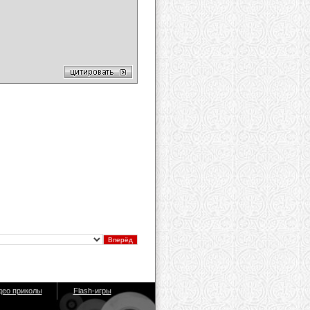
део приколы
Flash-игры