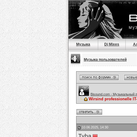
Музыка
Dj Mixes
А
Музыка пользователей
Bisound.com - Музыкальный 
Wirsind professionell
10.06.2025, 14:30
Tyba