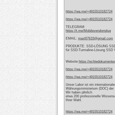
https://wa.me/+4915510182724
https://wa.me/+4915510182724
TELEGRAM:
https://t.me/Mobilevendorrplug
EMAIL:
maxl07633@gmail.com
PRODUKTE: SSD-LÖSUNG SSD Su
für SSD-Turmaline-Lösung SS
Website:
https://echtedokumente
https://wa.me/+4915510182724
https://wa.me/+4915510182724
Unser Labor ist ein internationa
Währungsministerium (DOC) der 
Wir haben jährlich
etwa 200 professionelle Wissensc
Ihrer Wahl.
https://wa.me/+4915510182724