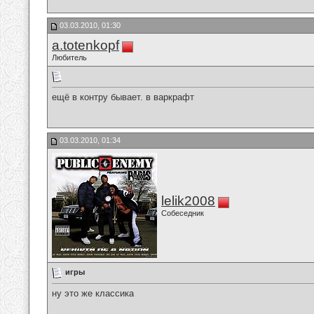
03.03.2010, 01:30
a.totenkopf
Любитель
ещё в контру бывает. в варкрафт
03.03.2010, 01:34
lelik2008
Собеседник
игры
ну это же классика