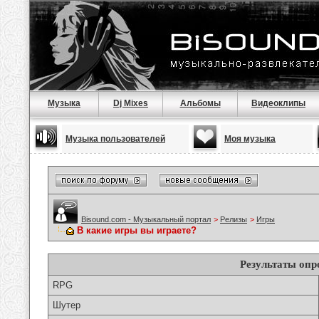
Музыка
Dj Mixes
Альбомы
Видеоклипы
Музыка пользователей
Моя музыка
Bisound.com - Музыкальный портал
>
Релизы
>
Игры
В какие игры вы играете?
Результаты опр
RPG
Шутер