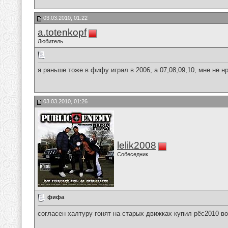
03.03.2010, 01:22
a.totenkopf
Любитель
я раньше тоже в фифу играл в 2006, а 07,08,09,10, мне не н
03.03.2010, 01:26
lelik2008
Собеседник
фифа
согласен халтуру гонят на старых движках купил рёс2010 в