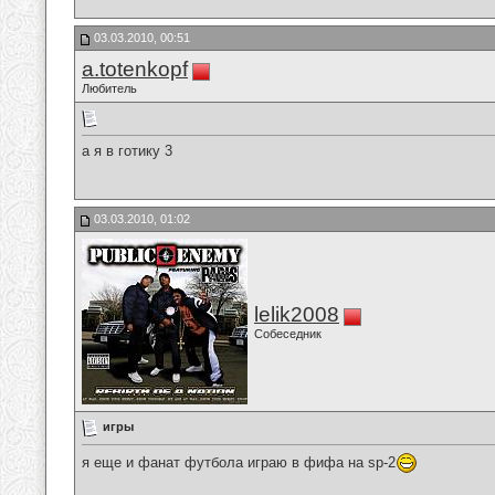
03.03.2010, 00:51
a.totenkopf
Любитель
а я в готику 3
03.03.2010, 01:02
lelik2008
Собеседник
игры
я еще и фанат футбола играю в фифа на sp-2