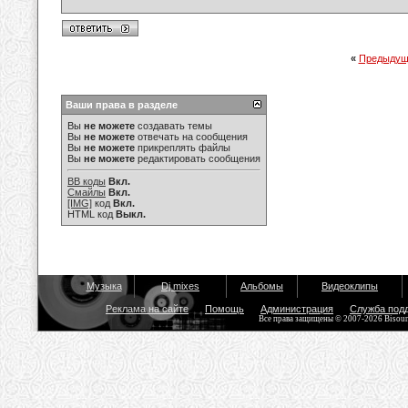
«
Предыдущ
Ваши права в разделе
Вы
не можете
создавать темы
Вы
не можете
отвечать на сообщения
Вы
не можете
прикреплять файлы
Вы
не можете
редактировать сообщения
BB коды
Вкл.
Смайлы
Вкл.
[IMG]
код
Вкл.
HTML код
Выкл.
Музыка
Dj mixes
Альбомы
Видеоклипы
Реклама на сайте
Помощь
Администрация
Служба под
Все права защищены © 2007-2026 Bisou