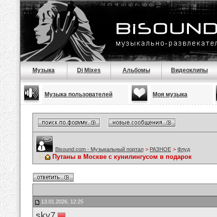
Музыка
Dj Mixes
Альбомы
Видеоклипы
Музыка пользователей
Моя музыка
Bisound.com - Музыкальный портал
>
РАЗНОЕ
>
Флуд
Путаны в Москве с кунилингусом в подарок
13.01.2026, 12:25
sky7