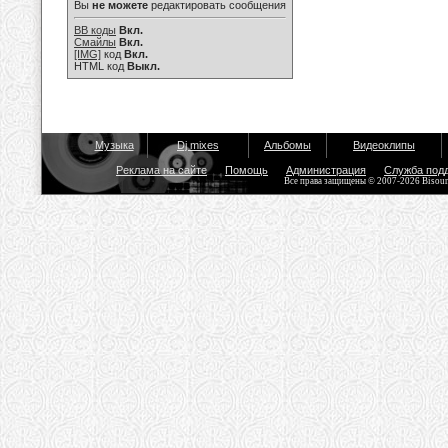
Вы
не можете
редактировать сообщения
BB коды
Вкл.
Смайлы
Вкл.
[IMG]
код
Вкл.
HTML код
Выкл.
Музыка
Dj mixes
Альбомы
Видеоклипы
Реклама на сайте
Помощь
Администрация
Служба под
Все права защищены © 2007-2026 Bisou