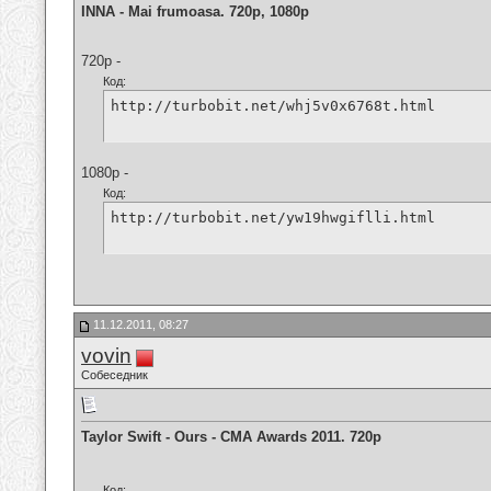
INNA - Mai frumoasa. 720p, 1080p
720p -
Код:
http://turbobit.net/whj5v0x6768t.html
1080p -
Код:
http://turbobit.net/yw19hwgiflli.html
11.12.2011, 08:27
vovin
Собеседник
Taylor Swift - Ours - CMA Awards 2011. 720p
Код: