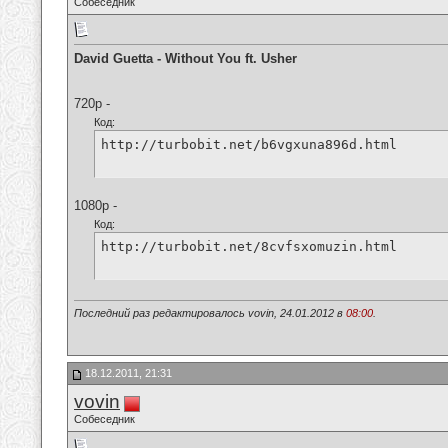
Собеседник
David Guetta - Without You ft. Usher
720p -
Код:
http://turbobit.net/b6vgxuna896d.html
1080p -
Код:
http://turbobit.net/8cvfsxomuzin.html
Последний раз редактировалось vovin, 24.01.2012 в
08:00
.
18.12.2011, 21:31
vovin
Собеседник