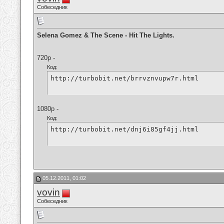
Собеседник
Selena Gomez & The Scene - Hit The Lights.
720p -
Код:
http://turbobit.net/brrvznvupw7r.html
1080p -
Код:
http://turbobit.net/dnj6i85gf4jj.html
05.12.2011, 01:02
vovin
Собеседник