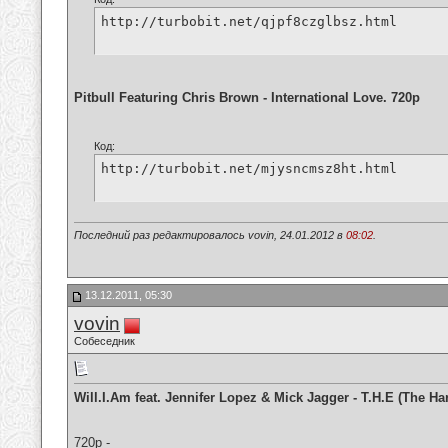
http://turbobit.net/qjpf8czglbsz.html
Pitbull Featuring Chris Brown - International Love. 720p
Код:
http://turbobit.net/mjysncmsz8ht.html
Последний раз редактировалось vovin, 24.01.2012 в
08:02
.
13.12.2011, 05:30
vovin
Собеседник
Will.I.Am feat. Jennifer Lopez & Mick Jagger - T.H.E (The Ha
720p -