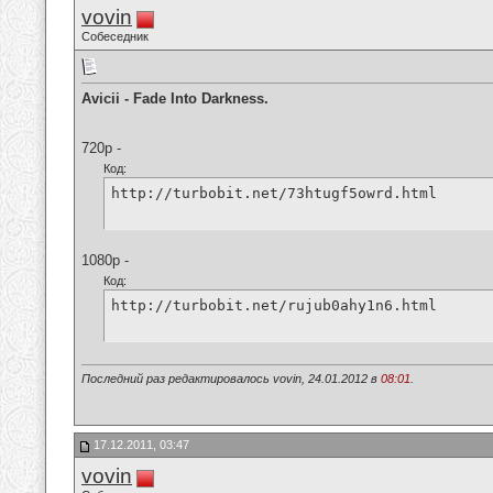
vovin
Собеседник
Avicii - Fade Into Darkness.
720p -
Код:
http://turbobit.net/73htugf5owrd.html
1080p -
Код:
http://turbobit.net/rujub0ahy1n6.html
Последний раз редактировалось vovin, 24.01.2012 в
08:01
.
17.12.2011, 03:47
vovin