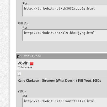
Код:
http://turbobit.net/lh3032vddq9i.html
1080p -
Код:
http://turbobit.net/4l91hhe8jyhg.html
15.12.2011, 05:57
vovin
Собеседник
Kelly Clarkson - Stronger (What Doesn_t Kill You). 1080p
720p -
Код:
http://turbobit.net/r1uutff11173.html