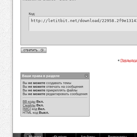
Код:
http://letitbit.net/download/22958.2f9e1314
«
Предыдущ
Ваши права в разделе
Вы
не можете
создавать темы
Вы
не можете
отвечать на сообщения
Вы
не можете
прикреплять файлы
Вы
не можете
редактировать сообщения
BB коды
Вкл.
Смайлы
Вкл.
[IMG]
код
Вкл.
HTML код
Выкл.
Музыка
Dj mixes
Альбомы
Видеоклипы