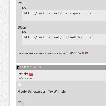
720p -
Код:
http://turbobit.net/hbxq7fqwc7ao.html
1080p -
Код:
http://turbobit.net/h58fiedt3zic.html
Последний раз редактировалось vovin, 15.12.2011 в
13:04
.
16.12.2011, 06:53
vovin
Собеседник
Nicole Scherzinger - Try With Me
720p -