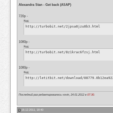
Alexandra Stan - Get back (ASAP)
720p -
Код:
http://turbobit.net/2jpsa8jzu8b3.html
1080p -
Код:
http://turbobit.net/8z1krac6fzsj.html
1080p -
Код:
http://letitbit.net/download/08779.0b12ea92
Последний раз редактировалось vovin, 24.01.2012 в
07:30
.
16.12.2011, 18:40