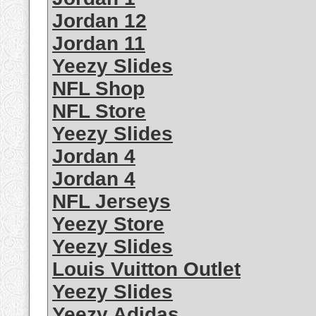
Jordan 12
Jordan 11
Yeezy Slides
NFL Shop
NFL Store
Yeezy Slides
Jordan 4
Jordan 4
NFL Jerseys
Yeezy Store
Yeezy Slides
Louis Vuitton Outlet
Yeezy Slides
Yeezy Adidas