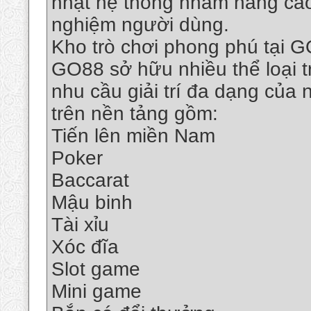
nhật hệ thống nhằm nâng cao c
nghiệm người dùng.
Kho trò chơi phong phú tại 
GO88 sở hữu nhiều thể loại 
nhu cầu giải trí đa dạng của 
trên nền tảng gồm:
Tiến lên miền Nam
Poker
Baccarat
Mậu binh
Tài xỉu
Xóc đĩa
Slot game
Mini game