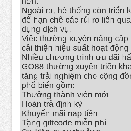
hơn.
Ngoài ra, hệ thống còn triển 
để hạn chế các rủi ro liên qu
dụng dịch vụ.
Việc thường xuyên nâng cấp
cải thiện hiệu suất hoạt động
Nhiều chương trình ưu đãi h
GO88 thường xuyên triển kha
tăng trải nghiệm cho cộng đồ
phổ biến gồm:
Thưởng thành viên mới
Hoàn trả định kỳ
Khuyến mãi nạp tiền
Tặng giftcode miễn phí