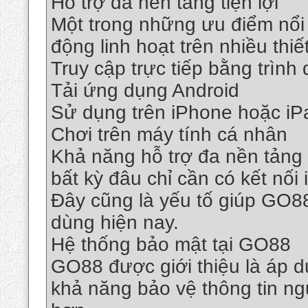
Hỗ trợ đa nền tảng tiện lợi
Một trong những ưu điểm nổi
động linh hoạt trên nhiều thi
Truy cập trực tiếp bằng trình
Tải ứng dụng Android
Sử dụng trên iPhone hoặc iP
Chơi trên máy tính cá nhân
Khả năng hỗ trợ đa nền tảng g
bất kỳ đâu chỉ cần có kết nối 
Đây cũng là yếu tố giúp GO8
dùng hiện nay.
Hệ thống bảo mật tại GO88
GO88 được giới thiệu là áp 
khả năng bảo vệ thông tin ng