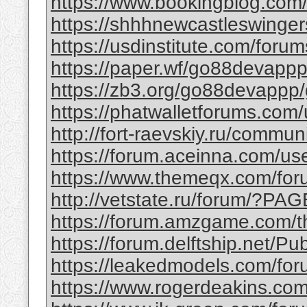
https://www.bookingblog.com
https://shhhnewcastleswinger
https://usdinstitute.com/for
https://paper.wf/go88devapp
https://zb3.org/go88devappp
https://phatwalletforums.co
http://fort-raevskiy.ru/commu
https://forum.aceinna.com/u
https://www.themeqx.com/fo
http://vetstate.ru/forum/?
https://forum.amzgame.com/t
https://forum.delftship.net/P
https://leakedmodels.com/fo
https://www.rogerdeakins.co