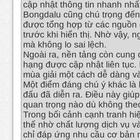
cập nhật thông tin nhanh nhấ
Bongdalu cũng chú trọng đến 
được tổng hợp từ các nguồn đ
trước khi hiển thị. Nhờ vậy,
mà không lo sai lệch.
Ngoài ra, nền tảng còn cung c
hạng được cập nhật liên tục.
mùa giải một cách dễ dàng và 
Một điểm đáng chú ý khác là 
đấu đã diễn ra. Điều này giúp
quan trọng nào dù không theo 
Trong bối cảnh cạnh tranh hi
thế nhờ chất lượng dịch vụ v
chỉ đáp ứng nhu cầu cơ bản m