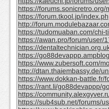
https://kaeuchi.jp/forums/us
https://forums.sonicretro.or
https://forum.tkool.jp/index
http://forum.modulebazaar.c
https://tudomuaban.com/chi-tie
https://awan.pro/forum/user/
https://dentaltechnician.org
https://go88devappp.ampblog
https://www.zubersoft.com/mo
http://dtan.thaiembassy.de/un
https://www.dokkan-battle.fr
https://rant.li/go88devappp/g
https://community.alexgyver.
https://sub4sub.net/forums/