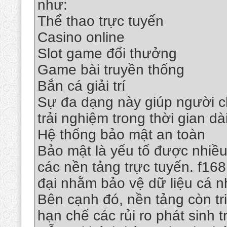
như:
Thể thao trực tuyến
Casino online
Slot game đổi thưởng
Game bài truyền thống
Bắn cá giải trí
Sự đa dạng này giúp người c
trải nghiệm trong thời gian dài
Hệ thống bảo mật an toàn
Bảo mật là yếu tố được nhiề
các nền tảng trực tuyến. f1
đại nhằm bảo vệ dữ liệu cá n
Bên cạnh đó, nền tảng còn t
hạn chế các rủi ro phát sinh 