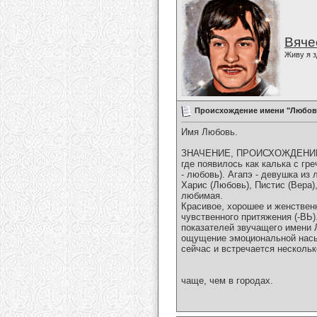
Вяче
Живу я з
Происхождение имени "Любов
Имя Любовь.
ЗНАЧЕНИЕ, ПРОИСХОЖДЕНИЕ. И
где появилось как калька с гр
- любовь). Агапэ - девушка из
Харис (Любовь), Пистис (Вера
любимая.
Красивое, хорошее и женственн
чувственного притяжения (-ВЬ
показателей звучащего имени 
ощущение эмоциональной насы
сейчас и встречается нескольк
чаще, чем в городах.