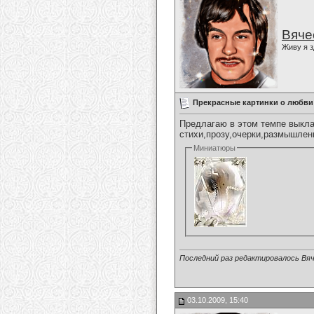
Вяче
Живу я з
Прекрасные картинки о любви
Предлагаю в этом темпе выклад
стихи,прозу,очерки,размышления
Миниатюры
Последний раз редактировалось Вяч
03.10.2009, 15:40