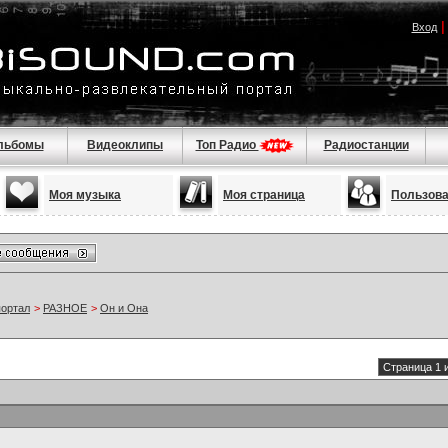
Вход
льбомы
Видеоклипы
Топ Радио
Радиостанции
Моя музыка
Моя страница
Пользов
портал
>
РАЗНОЕ
>
Он и Она
Страница 1 