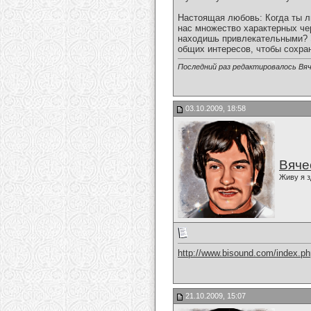
Настоящая любовь: Когда ты л
нас множество характерных чер
находишь привлекательными? Э
общих интересов, чтобы сохран
Последний раз редактировалось Вяч
03.10.2009, 18:58
Вяче
Живу я з
http://www.bisound.com/index.p
21.10.2009, 15:07