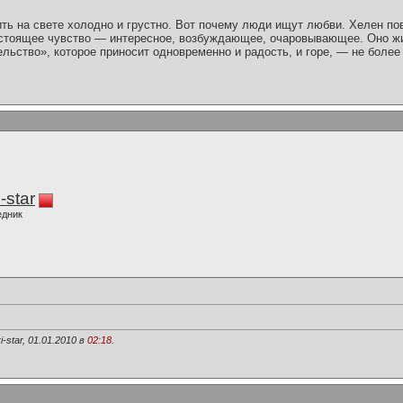
ть на свете холодно и грустно. Вот почему люди ищут любви. Хелен по
стоящее чувство — интересное, возбуждающее, очаровывающее. Оно жи
льство», которое приносит одновременно и радость, и горе, — не более
-star
едник
star, 01.01.2010 в
02:18
.