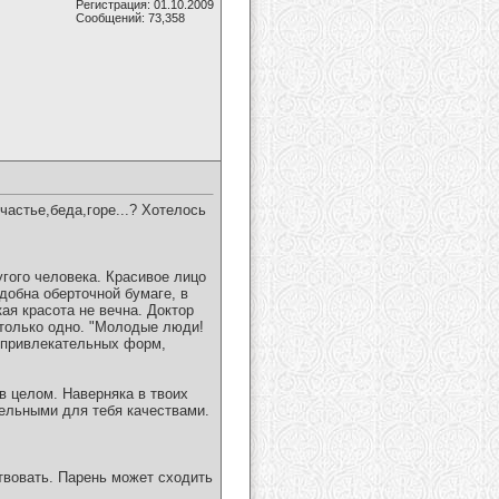
Регистрация: 01.10.2009
Сообщений: 73,358
частье,беда,горе...? Хотелось
угого человека. Красивое лицо
добна оберточной бумаге, в
ая красота не вечна. Доктор
только одно. "Молодые люди!
и привлекательных форм,
в целом. Наверняка в твоих
тельными для тебя качествами.
твовать. Парень может сходить