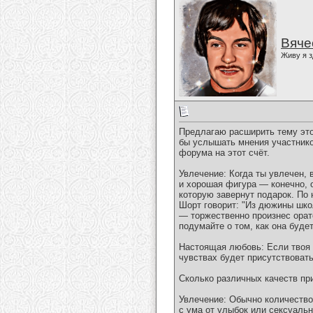
Вяче
Живу я з
Предлагаю расширить тему этог
бы услышать мнения участник
форума на этот счёт.
Увлечение: Когда ты увлечен, 
и хорошая фигура — конечно, 
которую завернут подарок. По 
Шорт говорит: "Из дюжины шко
— торжественно произнес орат
подумайте о том, как она будет
Настоящая любовь: Если твоя 
чувствах будет присутствоват
Сколько различных качеств пр
Увлечение: Обычно количество 
с ума от улыбок или сексуаль