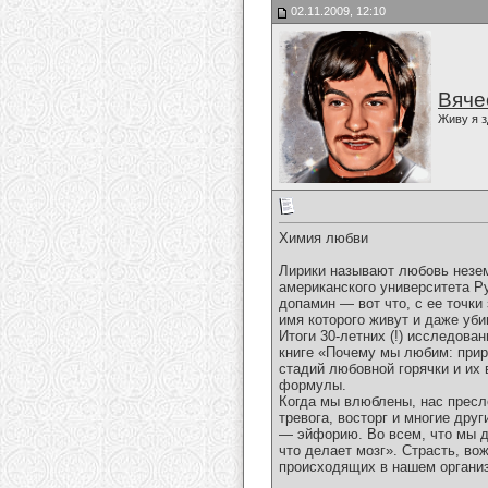
02.11.2009, 12:10
Вяче
Живу я з
Химия любви
Лирики называют любовь незе
американского университета Ру
допамин — вот что, с ее точки
имя которого живут и даже уби
Итоги 30-летних (!) исследова
книге «Почему мы любим: при
стадий любовной горячки и их
формулы.
Когда мы влюблены, нас пресл
тревога, восторг и многие дру
— эйфорию. Во всем, что мы де
что делает мозг». Страсть, в
происходящих в нашем организ