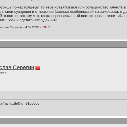
юбишь по-настоящему, то тебе нравятся все или большинство качеств в 
т, свои суждения и отношение Сколько особенностей ты замечаешь в дру
то важно, потому что, когда первоначальный восторг после женитьбы п
ить брак и сделать его удачным.
еслав Серёгин, 04.02.2012 в
16:02
.
слав Серёгин
десь
hp?nam...ile&id=9165056