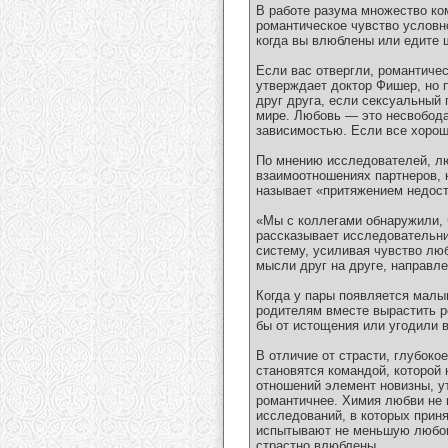
В работе разума множество ко
романтическое чувство условн
когда вы влюблены или едите ш
Если вас отвергли, романтиче
утверждает доктор Фишер, но п
друг друга, если сексуальный 
мире. Любовь — это несвобода
зависимостью. Если все хорош
По мнению исследователей, лю
взаимоотношениях партнеров, к
называет «притяжением недост
«Мы с коллегами обнаружили, 
рассказывает исследовательни
систему, усиливая чувство лю
мысли друг на друге, направл
Когда у пары появляется малы
родителям вместе вырастить ре
бы от истощения или угодили 
В отличие от страсти, глубок
становятся командой, которой
отношений элемент новизны, ут
романтичнее. Химия любви не 
исследований, в которых прин
испытывают не меньшую любов
страстно влюблены.