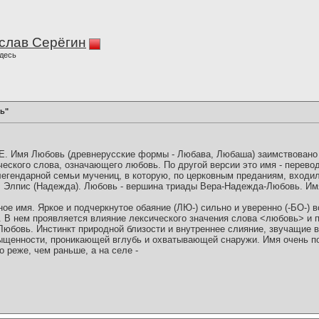
слав Серёгин
десь
ь"
мя Любовь (древнерусские формы - Любава, Любаша) заимствовано и
еческого слова, означающего любовь. По другой версии это имя - перево
 легендарной семьи мучениц, в которую, по церковным преданиям, входил
), Элпис (Надежда). Любовь - вершина триады Вера-Надежда-Любовь. И
ое имя. Яркое и подчеркнутое обаяние (ЛЮ-) сильно и уверенно (-БО-) 
). В нем проявляется влияние лексического значения слова <любовь> и
Любовь. Инстинкт природной близости и внутреннее слияние, звучащие в
щенности, проникающей вглубь и охватывающей снаружи. Имя очень по
о реже, чем раньше, а на селе -