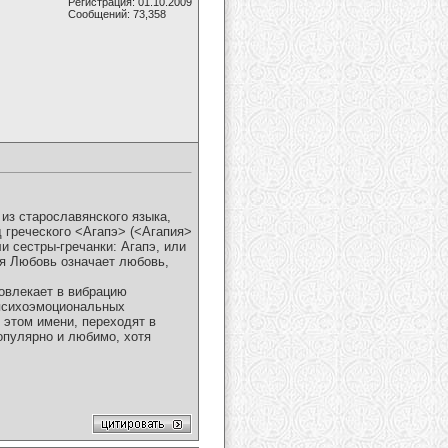
Регистрация: 01.10.2009
Сообщений: 73,358
з старославянского языка,
д греческого <Агапэ> (<Агапия>
и сестры-гречанки: Агапэ, или
мя Любовь означает любовь,
вовлекает в вибрацию
 психоэмоциональных
 этом имени, переходят в
пулярно и любимо, хотя