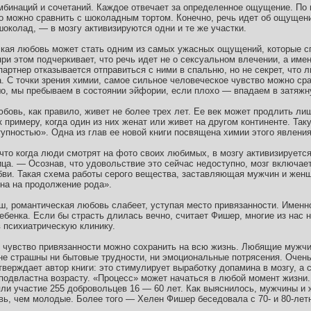
мбинаций и сочетаний. Каждое отвечает за определенное ощущение. По
о можно сравнить с шоколадным тортом. Конечно, речь идет об ощущени
околад, — в мозгу активизируются одни и те же участки.
ская любовь может стать одним из самых ужасных ощущений, которые с
ри этом подчеркивает, что речь идет не о сексуальном влечении, а име
партнер отказывается отправиться с ними в спальню, но не секрет, что 
. С точки зрения химии, самое сильное человеческое чувство можно сра
о, мы пребываем в состоянии эйфории, если плохо — впадаем в затяж
бовь, как правило, живет не более трех лет. Ее век может продлить ли
 примеру, когда один из них женат или живет на другом континенте. Та
упностью». Одна из глав ее новой книги посвящена химии этого явления
что когда люди смотрят на фото своих любимых, в мозгу активизируетс
ца. — Осознав, что удовольствие это сейчас недоступно, мозг включае
бви. Такая схема работы серого вещества, заставляющая мужчин и жен
ена на продолжение рода».
ш, романтическая любовь слабеет, уступая место привязанности. Именно
бенка. Если бы страсть длилась вечно, считает Фишер, многие из нас н
в психиатрическую клинику.
ое чувство привязанности можно сохранить на всю жизнь. Любящие мужч
 не страшны ни бытовые трудности, ни эмоциональные потрясения. Очен
верждает автор книги: это стимулирует выработку допамина в мозгу, а 
подвластна возрасту. «Процесс» может начаться в любой момент жизни
яли участие 255 добровольцев 16 — 60 лет. Как выяснилось, мужчины и
ь, чем молодые. Более того — Хелен Фишер беседовала с 70- и 80-лет