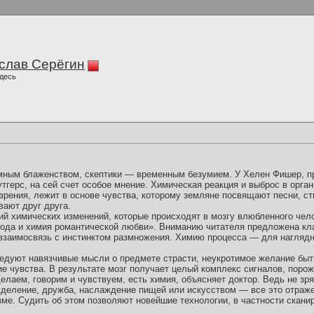
слав Серёгин
десь
мным блаженством, скептики — временным безумием. У Хелен Фишер, п
тгерс, на сей счет особое мнение. Химическая реакция и выброс в орга
 зрения, лежит в основе чувства, которому земляне посвящают песни, ст
вают друг друга.
ний химических изменений, которые происходят в мозгу влюбленного чел
рода и химия романтической любви». Вниманию читателя предложена кл
 взаимосвязь с инстинктом размножения. Химию процесса — для нагля
едуют навязчивые мысли о предмете страсти, неукротимое желание быть
гие чувства. В результате мозг получает целый комплекс сигналов, по
лаем, говорим и чувствуем, есть химия, объясняет доктор. Ведь не зря
ожделение, дружба, наслаждение пищей или искусством — все это отраж
ме. Судить об этом позволяют новейшие технологии, в частности сканир