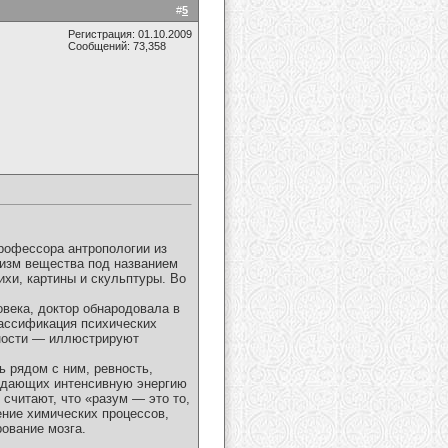
#
5
Регистрация: 01.10.2009
Сообщений: 73,358
рофессора антропологии из
низм вещества под названием
ихи, картины и скульптуры. Во
овека, доктор обнародовала в
ассификация психических
дности — иллюстрируют
 рядом с ним, ревность,
рождающих интенсивную энергию
 считают, что «разум — это то,
ение химических процессов,
ование мозга.