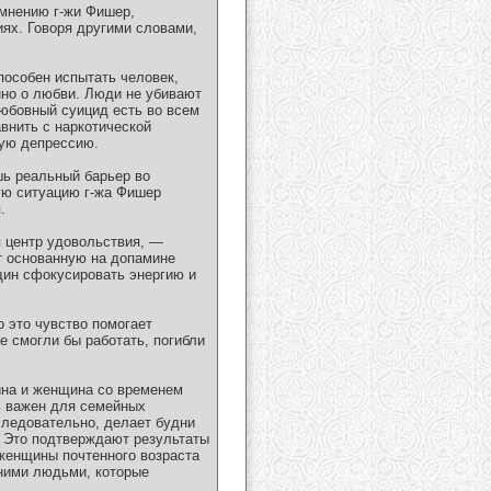
 мнению г-жи Фишер,
ях. Говоря другими словами,
пособен испытать человек,
нно о любви. Люди не убивают
любовный суицид есть во всем
внить с наркотической
ную депрессию.
шь реальный барьер во
кую ситуацию г-жа Фишер
.
я центр удовольствия, —
т основанную на допамине
щин сфокусировать энергию и
 это чувство помогает
е смогли бы работать, погибли
ина и женщина со временем
ь важен для семейных
следовательно, делает будни
. Это подтверждают результаты
 женщины почтенного возраста
ними людьми, которые