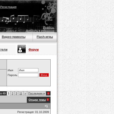
|
Регистрация
Помощь
Добавить в избранное
Видео приколы
Flash-игры
атели
Форум
Имя
Пароль
из 49
1
2
3
11
>
Последняя
»
Опции темы
#
1
Регистрация: 01.10.2009