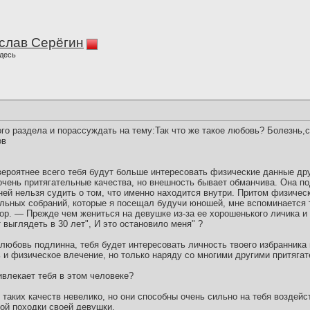
слав Серёгин
десь
о раздела и порассуждать на тему:Так что же такое любовь? Болезнь,с
ов
вероятнее всего тебя будут больше интересовать физические данные др
очень притягательные качества, но внешность бывает обманчива. Она по
ней нельзя судить о том, что именно находится внутри. Притом физическ
льных собраний, которые я посещал будучи юношей, мне вспоминается 
ор. — Прежде чем жениться на девушке из-за ее хорошенького личика 
 выглядеть в 30 лет", И это остановило меня" ?
любовь подлинна, тебя будет интересовать личность твоего избранника 
ь и физическое влечение, но только наряду со многими другими притяга
ивлекает тебя в этом человеке?
таких качеств невелико, но они способны очень сильно на тебя воздейс
ной походки своей девушки.