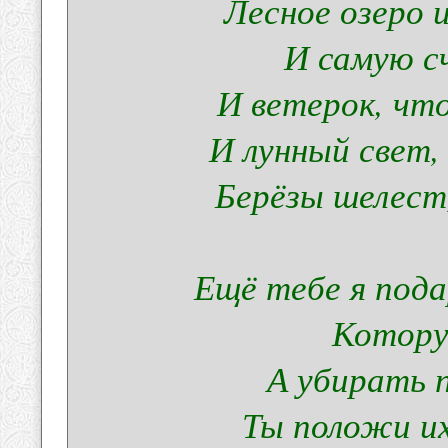
Лесное озеро 
И самую с
И ветерок, чт
И лунный свет,
Берёзы шелест,
Ещё тебе я пода
Котору
А убирать 
Ты положи их