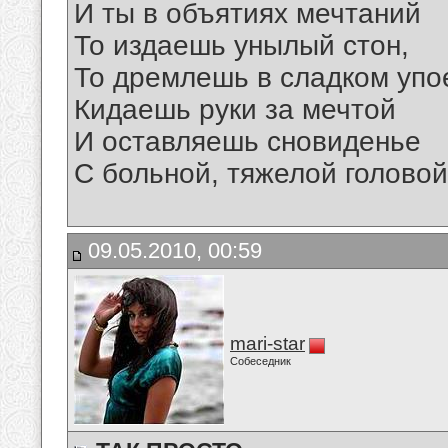
И ты в объятиях мечтаний
То издаешь унылый стон,
То дремлешь в сладком упо
Кидаешь руки за мечтой
И оставляешь сновиденье
С больной, тяжелой головой
09.05.2010, 00:59
mari-star
Собеседник