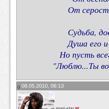
От серост
Судьба, до
Душа его и 
Но пусть все
"Люблю...Ты во
08.05.2010, 06:13
mari-star