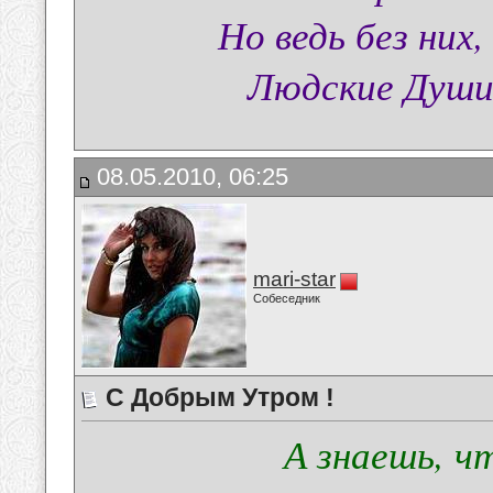
Но ведь без них
Людские Души 
08.05.2010, 06:25
mari-star
Собеседник
С Добрым Утром !
А знаешь, ч