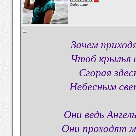
Собеседник
Зачем приход
Чтоб крылья 
Сгорая здес
Небесным све
Они ведь Ангел
Они проходят м