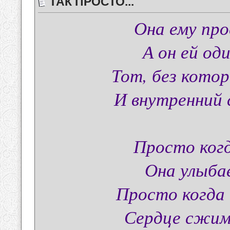
ТАК ПРОСТО...
Она ему про
А он ей од
Тот, без кото
И внутренний 
Просто когд
Она улыба
Просто когда 
Сердце сжима