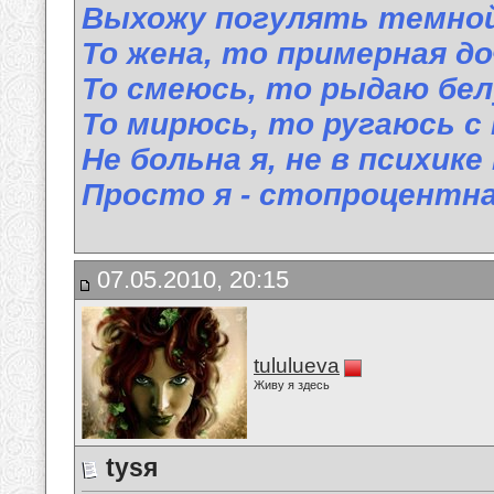
Выхожу погулять темной
То жена, то примерная до
То смеюсь, то рыдаю бел
То мирюсь, то ругаюсь с п
Не больна я, не в психик
Просто я - стопроцент
07.05.2010, 20:15
tululueva
Живу я здесь
tysя