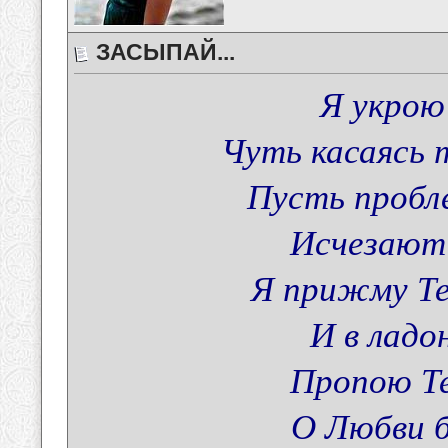
ЗАСЫПАЙ...
Я укрою
Чуть касаясь 
Пусть пробл
Исчезают 
Я прижму Те
И в ладо
Пропою Т
О Любви б