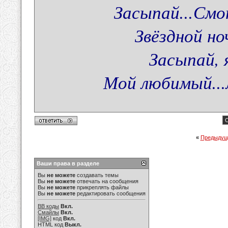
Засыпай...Смо
Звёздной н
Засыпай, 
Мой любимый...
С
«
Предыдущ
Ваши права в разделе
Вы
не можете
создавать темы
Вы
не можете
отвечать на сообщения
Вы
не можете
прикреплять файлы
Вы
не можете
редактировать сообщения
BB коды
Вкл.
Смайлы
Вкл.
[IMG]
код
Вкл.
HTML код
Выкл.