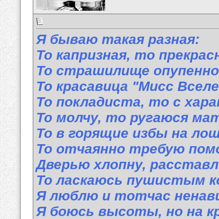
Я бываю такая разная:
То капризная, то прекрас
То страшилище опупенно
То красавица "Мисс Вселе
То покладиста, то с хар
То молчу, то ругаюся ма
То в горящие избы на лош
То отчаянно требую пом
Дверью хлопну, расставл
То ласкаюсь пушистым к
Я люблю и тотчас ненав
Я боюсь высоты, но на к