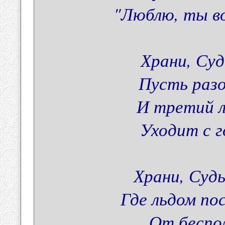
"Люблю, ты во
Храни, Суд
Пусть разо
И третий л
Уходит с г
Храни, Судь
Где льдом по
От беспол